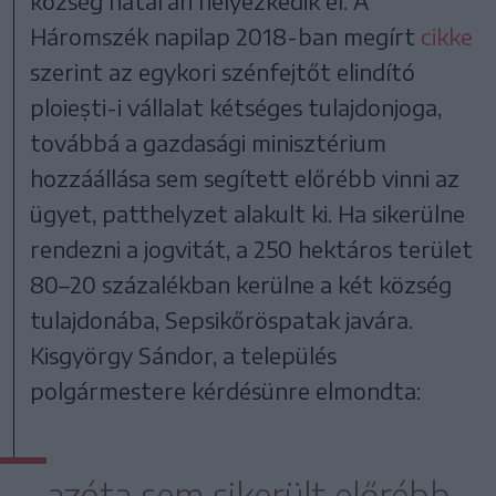
község határán helyezkedik el. A
Háromszék napilap 2018-ban megírt
cikke
szerint az egykori szénfejtőt elindító
ploiești-i vállalat kétséges tulajdonjoga,
továbbá a gazdasági minisztérium
hozzáállása sem segített előrébb vinni az
ügyet, patthelyzet alakult ki. Ha sikerülne
rendezni a jogvitát, a 250 hektáros terület
80–20 százalékban kerülne a két község
tulajdonába, Sepsikőröspatak javára.
Kisgyörgy Sándor, a település
polgármestere kérdésünre elmondta:
azóta sem sikerült előrébb