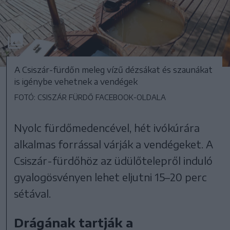
A Csiszár-fürdőn meleg vízű dézsákat és szaunákat
is igénybe vehetnek a vendégek
FOTÓ: CSISZÁR FÜRDŐ FACEBOOK-OLDALA
Nyolc fürdőmedencével, hét ivókúrára
alkalmas forrással várják a vendégeket. A
Csiszár-fürdőhöz az üdülőtelepről induló
gyalogösvényen lehet eljutni 15–20 perc
sétával.
Drágának tartják a