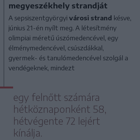
megyeszékhely strandját
A sepsiszentgyörgyi
városi strand
késve,
június 21-én nyílt meg. A létesítmény
olimpiai méretű úszómedencével, egy
élménymedencével, csúszdákkal,
gyermek- és tanulómedencével szolgál a
vendégeknek, mindezt
egy felnőtt számára
hétköznaponként 58,
hétvégente 72 lejért
kínálja.