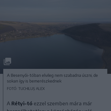
A Besenyői-tóban elvileg nem szabadna úszni, de
sokan így is bemerészkednek
FOTÓ: TUCHILUȘ ALEX
A
Rétyi-tó
ezzel szemben mára már