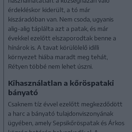
használhatatlan: a községházán való
érdekléskor kiderült, a tó már
kiszáradóban van. Nem csoda, ugyanis
alig-alig táplálta azt a patak, és már
évekkel ezelőtt elszaporodtak benne a
hínárok is. A tavat körülölelő idilli
környezet hiába maradt meg tehát,
Rétyen többé nem lehet úszni.
Kihasználatlan a kőröspataki
bányató
Csaknem tíz évvel ezelőtt megkezdődött
a harc a bányató tulajdonviszonyának
ügyében, amely Sepsikőröspatak és Árkos