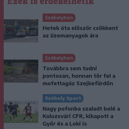
Ezek is érdekelhetik
Székelyhon
Hetek óta először csökkent
az üzemanyagok ára
Székelyhon
Továbbra sem tudni
pontosan, honnan tör fel a
mofettagáz Szejkefürdőn
Székely Sport
Nagy pofonba szaladt belé a
Kolozsvári CFR, kikapott a
Győr és a Loki is