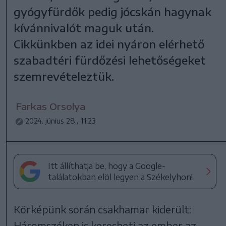
gyógyfürdők pedig jócskán hagynak
kívánnivalót maguk után.
Cikkünkben az idei nyáron elérhető
szabadtéri fürdőzési lehetőségeket
szemrevételeztük.
Farkas Orsolya
2024. június 28., 11:23
Itt állíthatja be, hogy a Google-
találatokban elöl legyen a Székelyhon!
Körképünk során csakhamar kiderült:
Háromszéken is keresheti az ember az