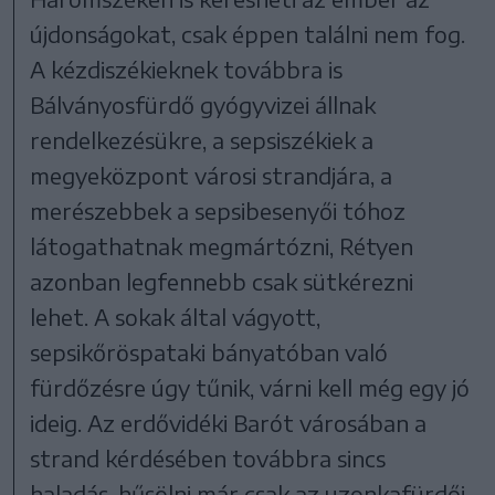
újdonságokat, csak éppen találni nem fog.
A kézdiszékieknek továbbra is
Bálványosfürdő gyógyvizei állnak
rendelkezésükre, a sepsiszékiek a
megyeközpont városi strandjára, a
merészebbek a sepsibesenyői tóhoz
látogathatnak megmártózni, Rétyen
azonban legfennebb csak sütkérezni
lehet. A sokak által vágyott,
sepsikőröspataki bányatóban való
fürdőzésre úgy tűnik, várni kell még egy jó
ideig. Az erdővidéki Barót városában a
strand kérdésében továbbra sincs
haladás, hűsölni már csak az uzonkafürdői,