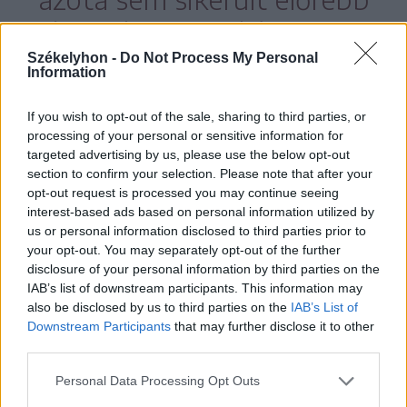
lépni, de nem adják fel azt,
Székelyhon -
Do Not Process My Personal
ami őket illeti.
Information
If you wish to opt-out of the sale, sharing to third parties, or
processing of your personal or sensitive information for
targeted advertising by us, please use the below opt-out
A bányavállalat ellen csődeljárás indult,
section to confirm your selection. Please note that after your
felszámolóbiztos kezébe került, az
opt-out request is processed you may continue seeing
interest-based ads based on personal information utilized by
önkormányzatok most azért harcolnak,
us or personal information disclosed to third parties prior to
hogy ne kerüljön idegen kézbe a terület.
your opt-out. You may separately opt-out of the further
disclosure of your personal information by third parties on the
„Reméljük, hogy idővel előrébb tudunk
IAB’s list of downstream participants. This information may
lépni. A végsőkig kitartunk mellette” –
also be disclosed by us to third parties on the
IAB’s List of
Downstream Participants
that may further disclose it to other
szögezte le Kisgyörgy Sándor. Ha egyszer
third parties.
véget ér a huzavona, i
Personal Data Processing Opt Outs