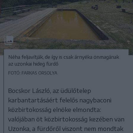
Néha feljavítják, de így is csak árnyéka önmagának
az uzonkai hideg fürdő
FOTÓ: FARKAS ORSOLYA
Bocskor László, az üdülőtelep
karbantartásáért felelős nagybaconi
közbirtokosság elnöke elmondta:
valójában öt közbirtokosság kezében van
Uzonka, a fürdőről viszont nem mondtak