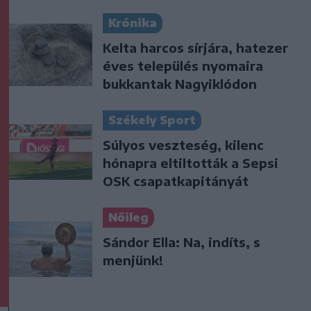
Krónika
Kelta harcos sírjára, hatezer
éves település nyomaira
bukkantak Nagyiklódon
Székely Sport
Súlyos veszteség, kilenc
hónapra eltiltották a Sepsi
OSK csapatkapitányát
Nőileg
Sándor Ella: Na, indíts, s
menjünk!