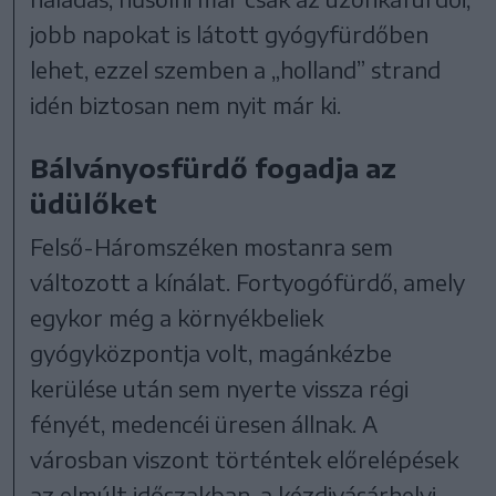
jobb napokat is látott gyógyfürdőben
lehet, ezzel szemben a „holland” strand
idén biztosan nem nyit már ki.
Bálványosfürdő fogadja az
üdülőket
Felső-Háromszéken mostanra sem
változott a kínálat. Fortyogófürdő, amely
egykor még a környékbeliek
gyógyközpontja volt, magánkézbe
kerülése után sem nyerte vissza régi
fényét, medencéi üresen állnak. A
városban viszont történtek előrelépések
az elmúlt időszakban, a kézdivásárhelyi