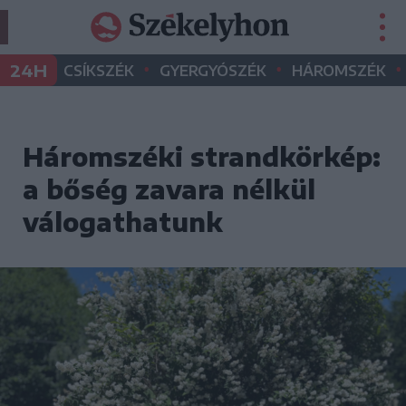
•
•
•
24H
CSÍKSZÉK
GYERGYÓSZÉK
HÁROMSZÉK
Háromszéki strandkörkép:
a bőség zavara nélkül
válogathatunk