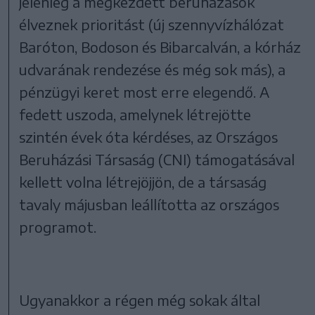
jelenleg a megkezdett beruházások
élveznek prioritást (új szennyvízhálózat
Baróton, Bodoson és Bibarcalván, a kórház
udvarának rendezése és még sok más), a
pénzügyi keret most erre elegendő. A
fedett uszoda, amelynek létrejötte
szintén évek óta kérdéses, az Országos
Beruházási Társaság (CNI) támogatásával
kellett volna létrejöjjön, de a társaság
tavaly májusban leállította az országos
programot.
Ugyanakkor a régen még sokak által