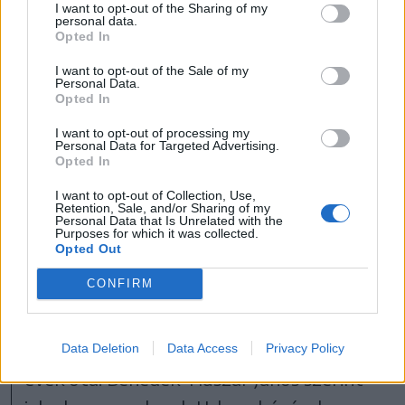
I want to opt-out of the Sharing of my
personal data.
fjúsági
Opted In
szabadidőközpontot
I want to opt-out of the Sale of my
Personal Data.
Opted In
alakítanának ki a tónál,
I want to opt-out of processing my
Personal Data for Targeted Advertising.
Opted In
I want to opt-out of Collection, Use,
és vízi sportlehetőségeket teremtenének.
Retention, Sale, and/or Sharing of my
Personal Data that Is Unrelated with the
Purposes for which it was collected.
Opted Out
Erdővidéken nincs sok
választás
CONFIRM
Idén sincs lehetőség
Barót
strandján
fürdőzni, a medence üresen áll, hosszú
Data Deletion
Data Access
Privacy Policy
évek óta. Benedek-Huszár János szerint