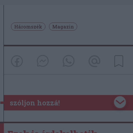
Háromszék
Magazin
szóljon hozzá!