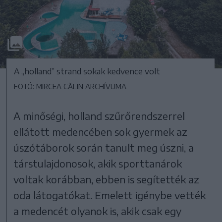
A „holland” strand sokak kedvence volt
FOTÓ: MIRCEA CĂLIN ARCHÍVUMA
A minőségi, holland szűrőrendszerrel
ellátott medencében sok gyermek az
úszótáborok során tanult meg úszni, a
társtulajdonosok, akik sporttanárok
voltak korábban, ebben is segítették az
oda látogatókat. Emelett igénybe vették
a medencét olyanok is, akik csak egy