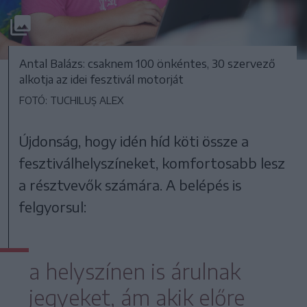
Antal Balázs: csaknem 100 önkéntes, 30 szervező
alkotja az idei fesztivál motorját
FOTÓ: TUCHILUȘ ALEX
Újdonság, hogy idén híd köti össze a
fesztiválhelyszíneket, komfortosabb lesz
a résztvevők számára. A belépés is
felgyorsul:
a helyszínen is árulnak
jegyeket, ám akik előre