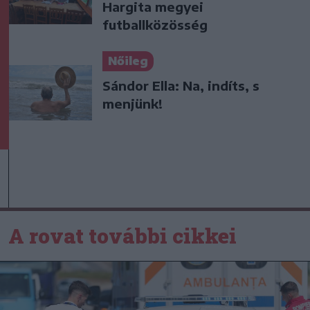
Hargita megyei
futballközösség
Nőileg
Sándor Ella: Na, indíts, s
menjünk!
A rovat további cikkei