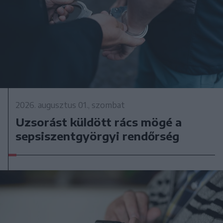
2026. augusztus 01., szombat
Uzsorást küldött rács mögé a
sepsiszentgyörgyi rendőrség