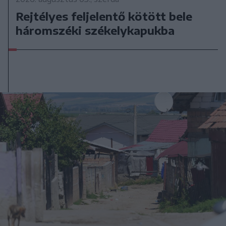
Rejtélyes feljelentő kötött bele
háromszéki székelykapukba