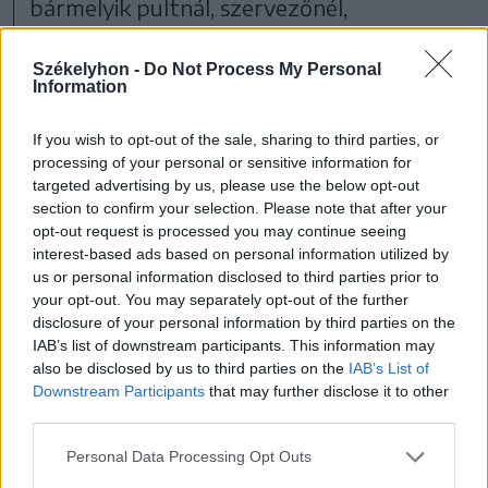
bármelyik pultnál, szervezőnél,
önkéntesnél jelezhető, ha valaki bajban
Székelyhon -
Do Not Process My Personal
van. Ennek részleteit kizárólag nők
Information
számára elérhető zárt online csoportban
If you wish to opt-out of the sale, sharing to third parties, or
ismertetik.
processing of your personal or sensitive information for
targeted advertising by us, please use the below opt-out
section to confirm your selection. Please note that after your
opt-out request is processed you may continue seeing
A rendezvény zéró
interest-based ads based on personal information utilized by
us or personal information disclosed to third parties prior to
toleranciát hirdet az
your opt-out. You may separately opt-out of the further
illegális szerek
disclosure of your personal information by third parties on the
IAB’s list of downstream participants. This information may
használatával,
also be disclosed by us to third parties on the
IAB’s List of
Downstream Participants
that may further disclose it to other
birtoklásával és
third parties.
terjesztésével szemben,
Personal Data Processing Opt Outs