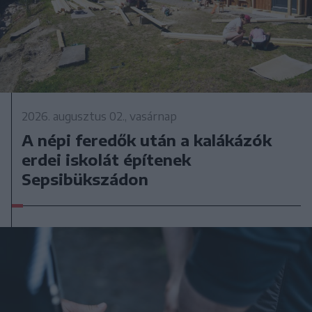
2026. augusztus 02., vasárnap
A népi feredők után a kalákázók
erdei iskolát építenek
Sepsibükszádon