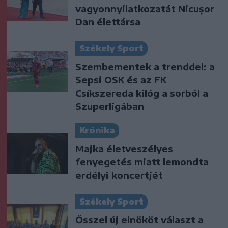
vagyonnyilatkozatát Nicușor
Dan élettársa
Székely Sport
Szembementek a trenddel: a
Sepsi OSK és az FK
Csíkszereda kilóg a sorból a
Szuperligában
Krónika
Majka életveszélyes
fenyegetés miatt lemondta
erdélyi koncertjét
Székely Sport
Ősszel új elnököt választ a