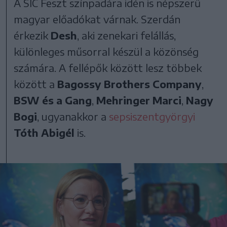
A SIC Feszt színpadára idén is népszerű
magyar előadókat várnak. Szerdán
érkezik
Desh
, aki zenekari felállás,
különleges műsorral készül a közönség
számára. A fellépők között lesz többek
között a
Bagossy Brothers Company
,
BSW és a Gang
,
Mehringer Marci
,
Nagy
Bogi
, ugyanakkor a
sepsiszentgyörgyi
Tóth Abigél
is.