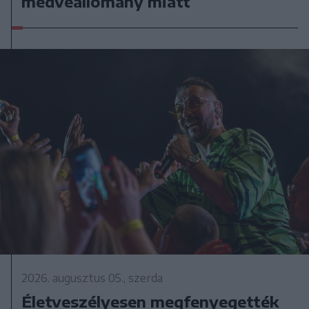
medveállomány miatt
2026. augusztus 05., szerda
Életveszélyesen megfenyegették