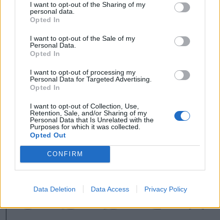
I want to opt-out of the Sharing of my
personal data.
Opted In
továbbá felelős alkoholfogyasztásra
I want to opt-out of the Sale of my
Personal Data.
ösztönzi a résztvevőket. A fesztiválra 12-
Opted In
14 év közötti gyerekek csak szülő
I want to opt-out of processing my
Personal Data for Targeted Advertising.
jelenlétével, a 14 és 16 év közötti fiatalok
Opted In
szülői felhatalmazással léphetnek be.
I want to opt-out of Collection, Use,
Retention, Sale, and/or Sharing of my
Personal Data that Is Unrelated with the
Purposes for which it was collected.
Opted Out
Háromszék
CONFIRM
Data Deletion
Data Access
Privacy Policy