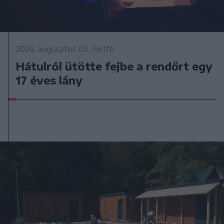
2026. augusztus 03., hétfő
Hátulról ütötte fejbe a rendőrt egy
17 éves lány