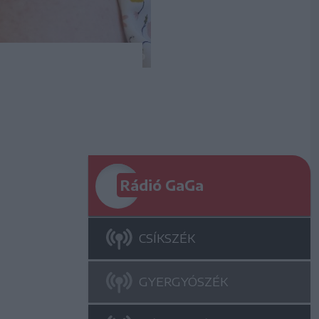
Rádió GaGa
CSÍKSZÉK
GYERGYÓSZÉK