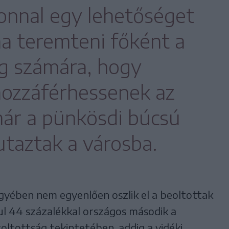
onnal egy lehetőséget
na teremteni főként a
ág számára, hogy
ozzáférhessenek az
már a pünkösdi búcsú
utaztak a városba.
gyében nem egyenlően oszlik el a beoltottak
ul 44 százalékkal országos második a
ltottság tekintetében, addig a vidéki