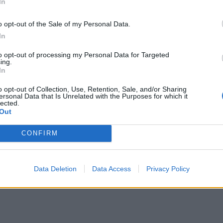
In
jt, és nem a halottakat szeretnénk
o opt-out of the Sale of my Personal Data.
ngyi.
In
to opt-out of processing my Personal Data for Targeted
ing.
In
mlyón kapta meg a koronavírus
o opt-out of Collection, Use, Retention, Sale, and/or Sharing
ersonal Data that Is Unrelated with the Purposes for which it
 védőoltást Böjte Csaba
lected.
Out
eredai oltásmaratonon kapta meg a koronavírus
CONFIRM
dőoltás első dózisát Böjte Csaba. A ferences
 a búcsús szentmisét követően tért be a
ói kórházépület udvarán kialakított oltópontra.
Data Deletion
Data Access
Privacy Policy