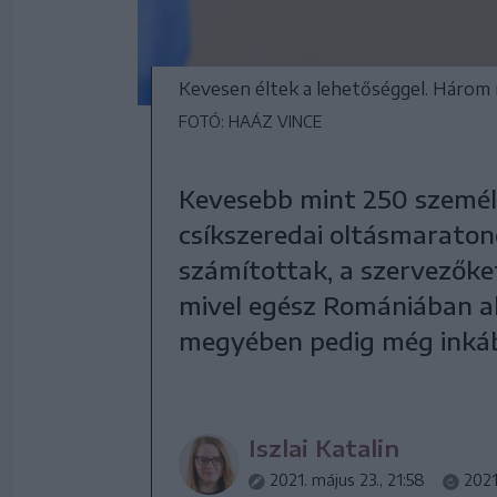
Kevesen éltek a lehetőséggel. Három 
FOTÓ: HAÁZ VINCE
Kevesebb mint 250 szemé
csíkszeredai oltásmaraton
számítottak, a szervezőke
mivel egész Romániában al
megyében pedig még inká
Iszlai Katalin
2021. május 23., 21:58
2021