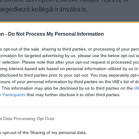
egédkező kollégái irányába is.
ttam, de őszintén nem lepett
on -
Do Not Process My Personal Information
rt sajnos egész Románia
to opt-out of the sale, sharing to third parties, or processing of your per
 tekintetében az Európai Unió
formation for targeted advertising by us, please use the below opt-out s
ágon belül pedig Hargita
r selection. Please note that after your opt-out request is processed y
eing interest-based ads based on personal information utilized by us or
 az érték, ezen szerettünk
disclosed to third parties prior to your opt-out. You may separately opt-
losure of your personal information by third parties on the IAB’s list of
. This information may also be disclosed by us to third parties on the
IA
Participants
that may further disclose it to other third parties.
is rendelkezésre állt volna, de nem tűztünk
 ehelyett minden beoltottnak örültünk. A
y. Nem elég csak egyik fejét levágni a
l Data Processing Opt Outs
re szükség van, ezért mi nem adjuk fel,
o opt-out of the Sharing of my personal data.
 harcot az oltás népszerűsítésével. Az a