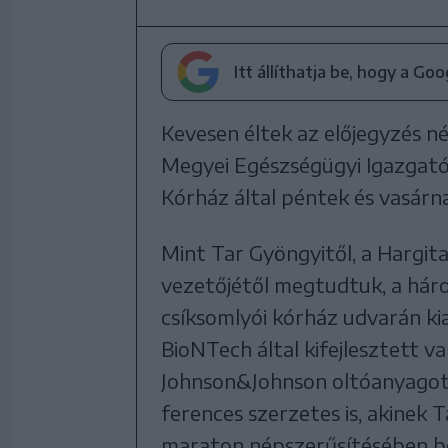
Itt állíthatja be, hogy a Go
Kevesen éltek az előjegyzés né
Megyei Egészségügyi Igazgatós
Kórház által péntek és vasár
Mint Tar Gyöngyitől, a Hargi
vezetőjétől megtudtuk, a hár
csíksomlyói kórház udvarán ki
BioNTech által kifejlesztett v
Johnson&Johnson oltóanyago
ferences szerzetes is, akinek
maraton népszerűsítésében betö