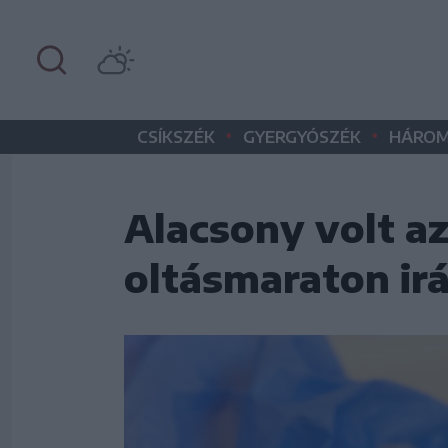
•
•
CSÍKSZÉK
GYERGYÓSZÉK
HÁROM
Alacsony volt az
oltásmaraton ir