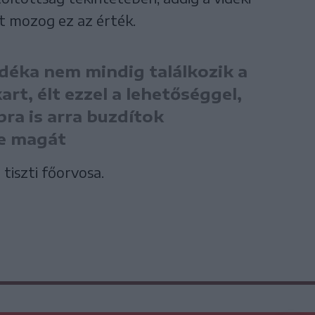
tt mozog ez az érték.
déka nem mindig találkozik a
art, élt ezzel a lehetőséggel,
ra is arra buzdítok
be magát
tiszti főorvosa.