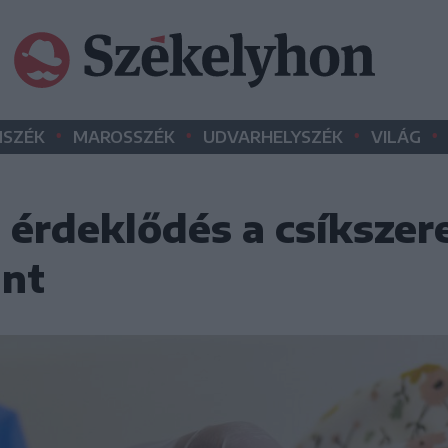
•
•
•
•
SZÉK
MAROSSZÉK
UDVARHELYSZÉK
VILÁG
 érdeklődés a csíkszer
ánt