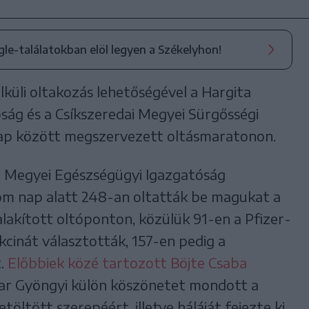
ogle-találatokban elöl legyen a Székelyhon!
lküli oltakozás lehetőségével a Hargita
ág és a Csíkszeredai Megyei Sürgősségi
nap között megszervezett oltásmaratonon.
ta Megyei Egészségügyi Igazgatóság
om nap alatt 248-an oltatták be magukat a
alakított oltóponton, közülük 91-en a Pfizer-
akcinát választották, 157-en pedig a
t.
Előbbiek közé tartozott Böjte Csaba
 Tar Gyöngyi külön köszönetet mondott a
ltött szerepéért, illetve háláját fejezte ki