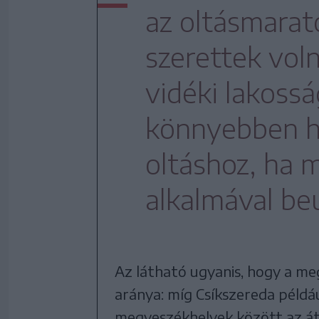
az oltásmarat
szerettek vol
vidéki lakoss
könnyebben h
oltáshoz, ha 
alkalmával be
Az látható ugyanis, hogy a me
aránya: míg Csíkszereda példá
megyeszékhelyek között az áto