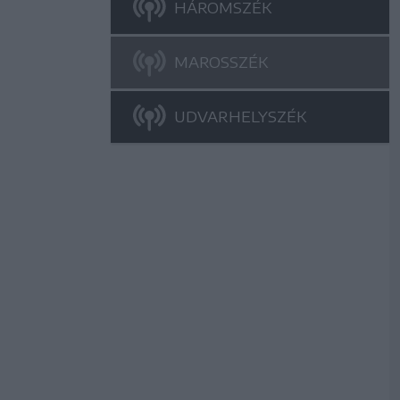
HÁROMSZÉK
MAROSSZÉK
UDVARHELYSZÉK