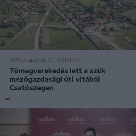
2026. augusztus 06., csütörtök
Tömegverekedés lett a szűk
mezőgazdasági úti vitából
Csatószegen