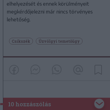
elhelyezését és ennek körülményeit
megkérdőjelezni már nincs törvényes
lehetőség.
Csíkszék
Úzvölgyi temetőügy
10 hozzászólás