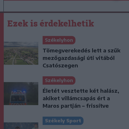
Ezek is érdekelhetik
Székelyhon
Tömegverekedés lett a szűk
mezőgazdasági úti vitából
Csatószegen
Székelyhon
Életét vesztette két halász,
akiket villámcsapás ért a
Maros partján – frissítve
Székely Sport