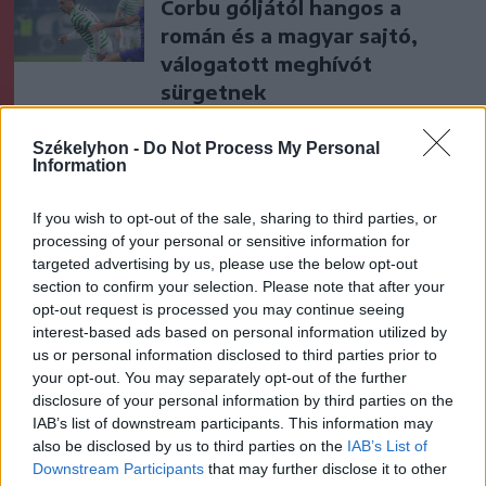
Corbu góljától hangos a
román és a magyar sajtó,
válogatott meghívót
sürgetnek
Krónika
Székelyhon -
Do Not Process My Personal
Information
Büntetőfeljelentést tett
Majka ügyvédje a romániai
If you wish to opt-out of the sale, sharing to third parties, or
telefonszámról érkezett
processing of your personal or sensitive information for
fenyegetés miatt
targeted advertising by us, please use the below opt-out
section to confirm your selection. Please note that after your
opt-out request is processed you may continue seeing
Székely Sport
interest-based ads based on personal information utilized by
Corbu bombagólja döntött,
us or personal information disclosed to third parties prior to
your opt-out. You may separately opt-out of the further
előnyből várja a visszavágót a
disclosure of your personal information by third parties on the
Ferencváros
IAB’s list of downstream participants. This information may
also be disclosed by us to third parties on the
IAB’s List of
Nőileg
Downstream Participants
that may further disclose it to other