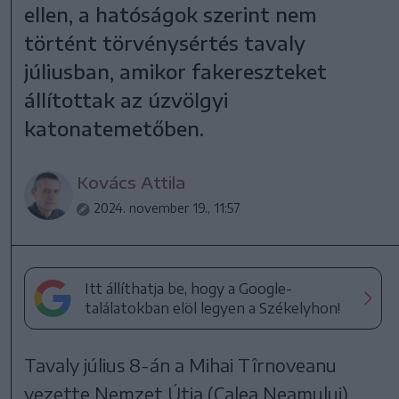
ellen, a hatóságok szerint nem
történt törvénysértés tavaly
júliusban, amikor fakereszteket
állítottak az úzvölgyi
katonatemetőben.
Kovács Attila
2024. november 19., 11:57
Itt állíthatja be, hogy a Google-
találatokban elöl legyen a Székelyhon!
Tavaly július 8-án a Mihai Tîrnoveanu
vezette Nemzet Útja (Calea Neamului)