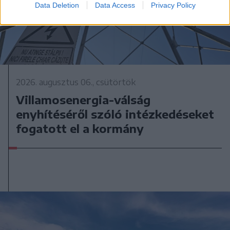
Data Deletion
Data Access
Privacy Policy
2026. augusztus 06., csütörtök
Villamosenergia-válság
enyhítéséről szóló intézkedéseket
fogatott el a kormány