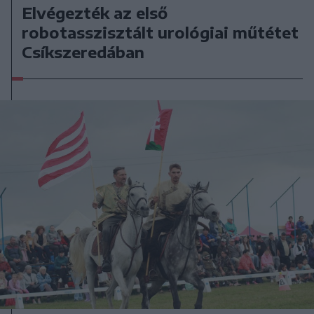
Elvégezték az első
robotasszisztált urológiai műtétet
Csíkszeredában