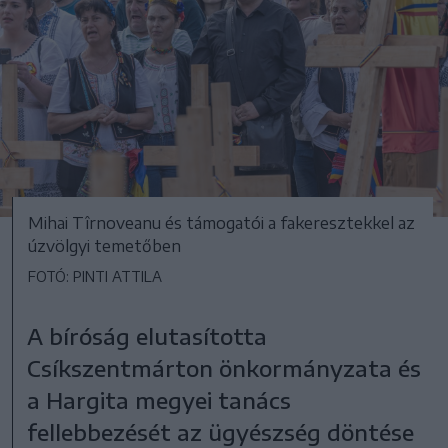
Mihai Tîrnoveanu és támogatói a fakeresztekkel az
úzvölgyi temetőben
FOTÓ: PINTI ATTILA
A bíróság elutasította
Csíkszentmárton önkormányzata és
a Hargita megyei tanács
fellebbezését az ügyészség döntése