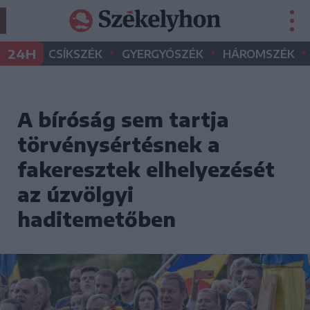
•
•
•
24H
CSÍKSZÉK
GYERGYÓSZÉK
HÁROMSZÉK
A bíróság sem tartja
törvénysértésnek a
fakeresztek elhelyezését
az úzvölgyi
haditemetőben