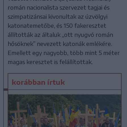
román nacionalista szervezet tagjai és
szimpatizánsai kivonultak az úzvölgyi
katonatemetőbe, és 150 fakeresztet
állították az általuk „ott nyugvó román
hősöknek” nevezett katonák emlékére.
Emellett egy nagyobb, több mint 5 méter
magas keresztet is felállítottak.
korábban írtuk