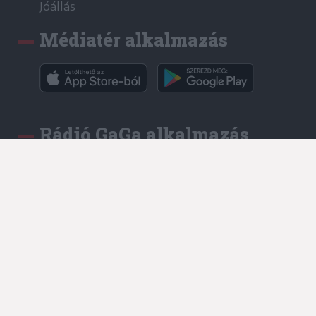
Jóállás
Médiatér alkalmazás
Rádió GaGa alkalmazás
Kapcsolat
Írjon nekünk