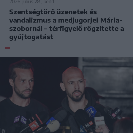
2026. július 28., kedd
Szentségtörő üzenetek és
vandalizmus a medjugorjei Mária-
szobornál – térfigyelő rögzítette a
gyújtogatást