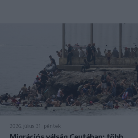
2026. július 31., péntek
Migrációs válság Ceutában: több