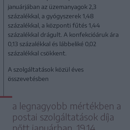
januárjában az üzemanyagok 2,3
százalékkal, a gyógyszerek 1,48
százalékkal, a központi fűtés 1,44
százalékkal drágult. A konfekcióáruk ára
0,13 százalékkal és lábbeliké 0,02
százalékkal csökkent.
A szolgáltatások közül éves
összevetésben
a legnagyobb mértékben a
postai szolgáltatások díja
nőtt januárban, 19,14