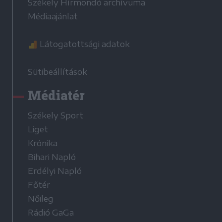
Székely Hírmondó archívuma
Médiaajánlat
Látogatottsági adatok
Sütibeállítások
Médiatér
Székely Sport
Liget
Krónika
Bihari Napló
Erdélyi Napló
Főtér
Nőileg
Rádió GaGa