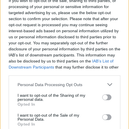
If you wish to opt-out of the sale, sharing to third parties, or
Székely Sport
processing of your personal or sensitive information for
targeted advertising by us, please use the below opt-out
Kulcsjátékosok nélkül készül a
section to confirm your selection. Please note that after your
Farul az FK Csíkszereda ellen
opt-out request is processed you may continue seeing
interest-based ads based on personal information utilized by
us or personal information disclosed to third parties prior to
your opt-out. You may separately opt-out of the further
Nőileg
disclosure of your personal information by third parties on the
IAB’s list of downstream participants. This information may
B. Máthé Zsuzsa: Az élet
also be disclosed by us to third parties on the
IAB’s List of
„doktoriját” végeztem el az
Downstream Participants
that may further disclose it to other
epilepsziámmal
third parties.
Personal Data Processing Opt Outs
I want to opt-out of the Sharing of my
personal data.
Opted In
I want to opt-out of the Sale of my
A rovat további cikkei
Personal Data.
Opted In