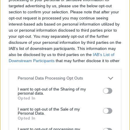
targeted advertising by us, please use the below opt-out
section to confirm your selection. Please note that after your
Hasznos
opt-out request is processed you may continue seeing
interest-based ads based on personal information utilized by
Impresszum
us or personal information disclosed to third parties prior to
your opt-out. You may separately opt-out of the further
Szerzői jogok
disclosure of your personal information by third parties on the
Adatvédelmi tájékoztató
IAB’s list of downstream participants. This information may
Cookie-kezelési tájékoztató
also be disclosed by us to third parties on the
IAB’s List of
Downstream Participants
that may further disclose it to other
Hozzászólási szabályzat
third parties.
Nyomtatott lapjaink archívuma
Székely Hírmondó archívuma
Personal Data Processing Opt Outs
Médiaajánlat
I want to opt-out of the Sharing of my
personal data.
Opted In
Látogatottsági adatok
I want to opt-out of the Sale of my
Personal Data.
Sütibeállítások
Opted In
I want to opt-out of processing my