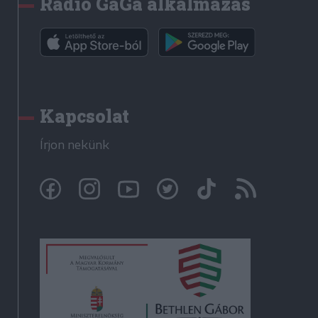
Rádió GaGa alkalmazás
Kapcsolat
Írjon nekünk