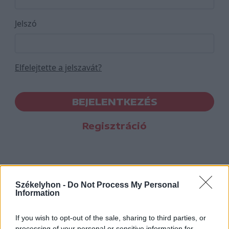
Jelszó
Elfelejtette a jelszavát?
BEJELENTKEZÉS
Regisztráció
Székelyhon -
Do Not Process My Personal
Information
If you wish to opt-out of the sale, sharing to third parties, or
processing of your personal or sensitive information for