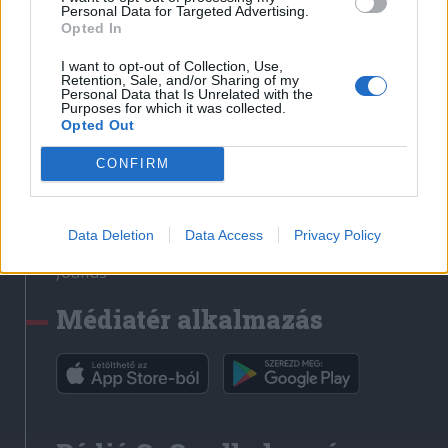
Médiatér
Personal Data for Targeted Advertising.
Opted In
Székely Sport
I want to opt-out of Collection, Use,
Liget
Retention, Sale, and/or Sharing of my
Personal Data that Is Unrelated with the
Krónika
Purposes for which it was collected.
Opted Out
Bihari Napló
Erdélyi Napló
CONFIRM
Főtér
Nőileg
Data Deletion
Data Access
Privacy Policy
Rádió GaGa
Jóállás
Médiatér alkalmazás