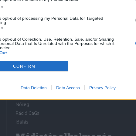
In
to opt-out of processing my Personal Data for Targeted
ing.
In
Médiatér
o opt-out of Collection, Use, Retention, Sale, and/or Sharing
ersonal Data that Is Unrelated with the Purposes for which it
lected.
Székely Sport
Out
Liget
CONFIRM
Krónika
Bihari Napló
Erdélyi Napló
Data Deletion
Data Access
Privacy Policy
Főtér
Nőileg
Rádió GaGa
Jóállás