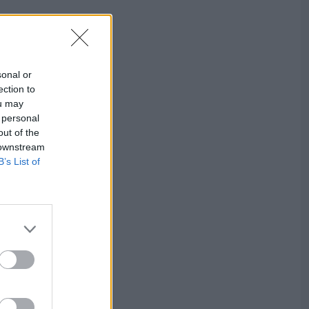
sonal or
ection to
ou may
 personal
out of the
 downstream
B’s List of