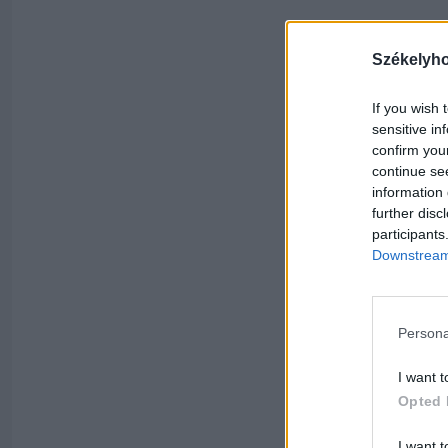
Székelyh
If you wish 
sensitive in
confirm you
continue se
information 
further disc
participants
Downstream 
Persona
I want t
Opted 
I want t