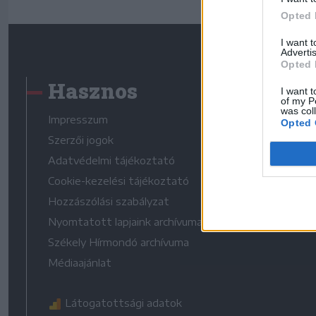
Opted 
I want 
Advertis
Opted 
Hasznos
I want t
of my P
was col
Impresszum
Opted 
Szerzői jogok
Adatvédelmi tájékoztató
Cookie-kezelési tájékoztató
Hozzászólási szabályzat
Nyomtatott lapjaink archívuma
Székely Hírmondó archívuma
Médiaajánlat
Látogatottsági adatok