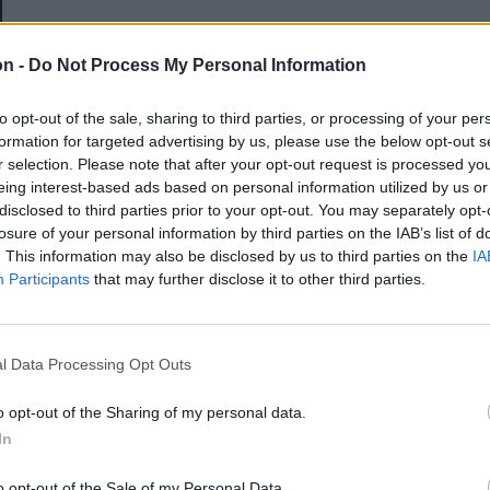
E-mail-cím
on -
Do Not Process My Personal Information
to opt-out of the sale, sharing to third parties, or processing of your per
Jelszó
formation for targeted advertising by us, please use the below opt-out s
r selection. Please note that after your opt-out request is processed y
eing interest-based ads based on personal information utilized by us or
disclosed to third parties prior to your opt-out. You may separately opt-
Elfelejtette a jelszavát?
losure of your personal information by third parties on the IAB’s list of
. This information may also be disclosed by us to third parties on the
IA
Participants
that may further disclose it to other third parties.
BEJELENTKEZÉS
Regisztráció
l Data Processing Opt Outs
o opt-out of the Sharing of my personal data.
In
o opt-out of the Sale of my Personal Data.