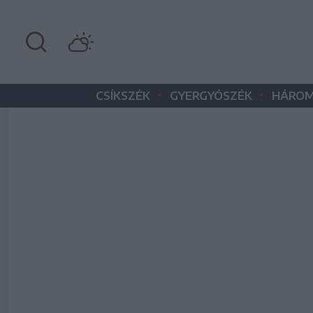
•
•
CSÍKSZÉK
GYERGYÓSZÉK
HÁROM