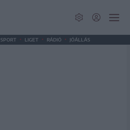
•
•
•
SPORT
LIGET
RÁDIÓ
JÓÁLLÁS