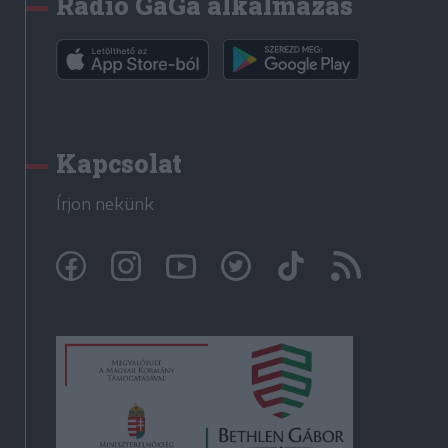
Rádió GaGa alkalmazás
Kapcsolat
Írjon nekünk