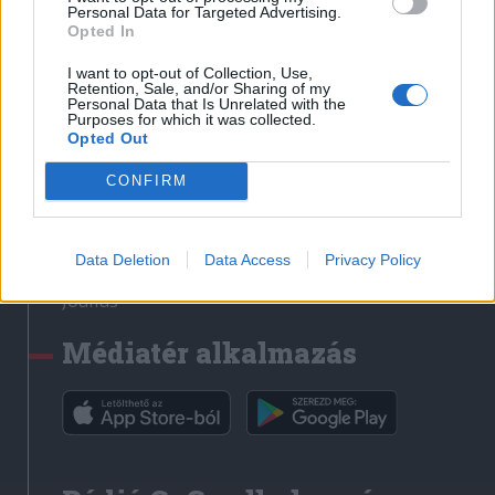
Médiatér
Personal Data for Targeted Advertising.
Opted In
Székely Sport
I want to opt-out of Collection, Use,
Liget
Retention, Sale, and/or Sharing of my
Personal Data that Is Unrelated with the
Krónika
Purposes for which it was collected.
Opted Out
Bihari Napló
Erdélyi Napló
CONFIRM
Főtér
Nőileg
Data Deletion
Data Access
Privacy Policy
Rádió GaGa
Jóállás
Médiatér alkalmazás