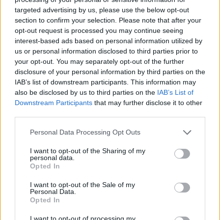
targeted advertising by us, please use the below opt-out
section to confirm your selection. Please note that after your
Hasznos
opt-out request is processed you may continue seeing
interest-based ads based on personal information utilized by
Impresszum
us or personal information disclosed to third parties prior to
your opt-out. You may separately opt-out of the further
Szerzői jogok
disclosure of your personal information by third parties on the
Adatvédelmi tájékoztató
IAB’s list of downstream participants. This information may
Cookie-kezelési tájékoztató
also be disclosed by us to third parties on the
IAB’s List of
Downstream Participants
that may further disclose it to other
Hozzászólási szabályzat
third parties.
Nyomtatott lapjaink archívuma
Székely Hírmondó archívuma
Personal Data Processing Opt Outs
Médiaajánlat
I want to opt-out of the Sharing of my
personal data.
Opted In
Látogatottsági adatok
I want to opt-out of the Sale of my
Personal Data.
Sütibeállítások
Opted In
I want to opt-out of processing my