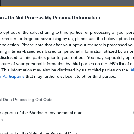
E-mail-cím
on -
Do Not Process My Personal Information
to opt-out of the sale, sharing to third parties, or processing of your per
Jelszó
formation for targeted advertising by us, please use the below opt-out s
r selection. Please note that after your opt-out request is processed y
eing interest-based ads based on personal information utilized by us or
disclosed to third parties prior to your opt-out. You may separately opt-
Elfelejtette a jelszavát?
losure of your personal information by third parties on the IAB’s list of
. This information may also be disclosed by us to third parties on the
IA
Participants
that may further disclose it to other third parties.
BEJELENTKEZÉS
Regisztráció
l Data Processing Opt Outs
o opt-out of the Sharing of my personal data.
In
o opt-out of the Sale of my Personal Data.