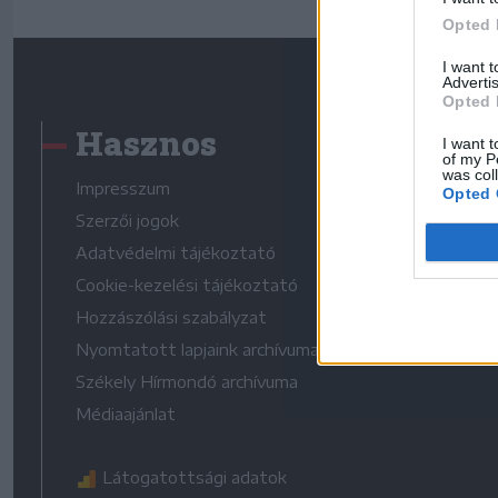
Opted 
I want 
Advertis
Opted 
Hasznos
I want t
of my P
was col
Impresszum
Opted 
Szerzői jogok
Adatvédelmi tájékoztató
Cookie-kezelési tájékoztató
Hozzászólási szabályzat
Nyomtatott lapjaink archívuma
Székely Hírmondó archívuma
Médiaajánlat
Látogatottsági adatok