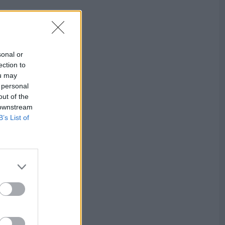
sonal or
ection to
ou may
 personal
out of the
 downstream
B’s List of