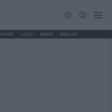
•
•
•
SPORT
LIGET
RÁDIÓ
JÓÁLLÁS