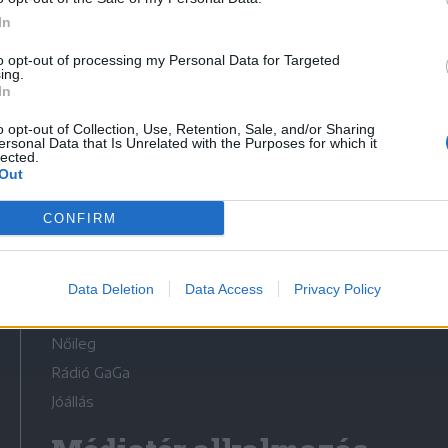
In
to opt-out of processing my Personal Data for Targeted
ing.
In
Médiatér
o opt-out of Collection, Use, Retention, Sale, and/or Sharing
ersonal Data that Is Unrelated with the Purposes for which it
lected.
Székely Sport
Out
Liget
CONFIRM
Krónika
Bihari Napló
Erdélyi Napló
Data Deletion
Data Access
Privacy Policy
Főtér
Nőileg
Rádió GaGa
Jóállás