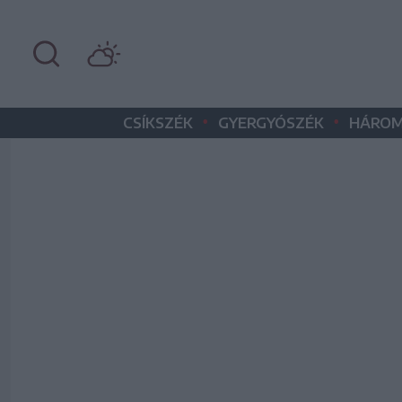
•
•
CSÍKSZÉK
GYERGYÓSZÉK
HÁROM