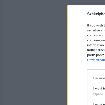
Székelyh
If you wish 
sensitive in
confirm you
continue se
information 
further disc
participants
Downstream 
Persona
I want t
Opted 
I want t