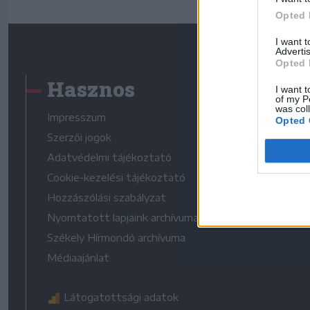
Opted 
I want 
Advertis
Opted 
Hasznos
I want t
of my P
was col
Impresszum
Opted 
Szerzői jogok
Adatvédelmi tájékoztató
Cookie-kezelési tájékoztató
Hozzászólási szabályzat
Nyomtatott lapjaink archívuma
Székely Hírmondó archívuma
Médiaajánlat
Látogatottsági adatok