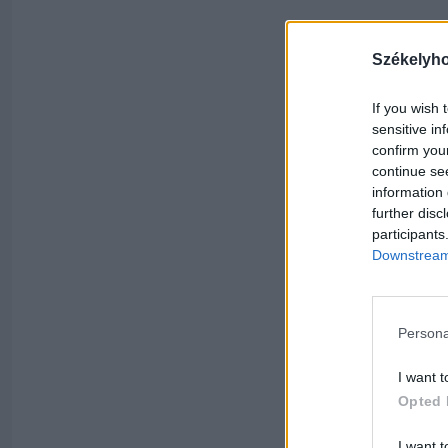
Székelyh
If you wish 
sensitive in
confirm you
continue se
information 
further disc
participants
Downstream 
Persona
I want t
Opted 
I want t