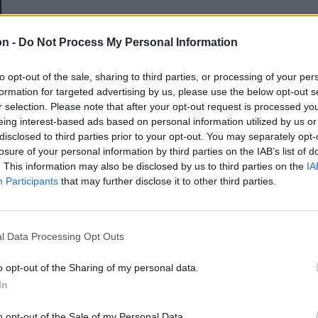
E-mail-cím
on -
Do Not Process My Personal Information
to opt-out of the sale, sharing to third parties, or processing of your per
Jelszó
formation for targeted advertising by us, please use the below opt-out s
r selection. Please note that after your opt-out request is processed y
eing interest-based ads based on personal information utilized by us or
disclosed to third parties prior to your opt-out. You may separately opt-
Elfelejtette a jelszavát?
losure of your personal information by third parties on the IAB’s list of
. This information may also be disclosed by us to third parties on the
IA
Participants
that may further disclose it to other third parties.
BEJELENTKEZÉS
Regisztráció
l Data Processing Opt Outs
o opt-out of the Sharing of my personal data.
In
o opt-out of the Sale of my Personal Data.