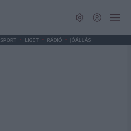
•
•
•
SPORT
LIGET
RÁDIÓ
JÓÁLLÁS