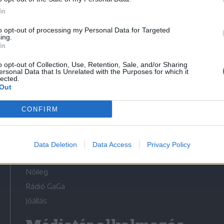
In
to opt-out of processing my Personal Data for Targeted
ing.
In
Médiatér
o opt-out of Collection, Use, Retention, Sale, and/or Sharing
ersonal Data that Is Unrelated with the Purposes for which it
lected.
Székely Sport
Out
Liget
CONFIRM
Krónika
Bihari Napló
Erdélyi Napló
Data Deletion
Data Access
Privacy Policy
Főtér
Nőileg
Rádió GaGa
Jóállás