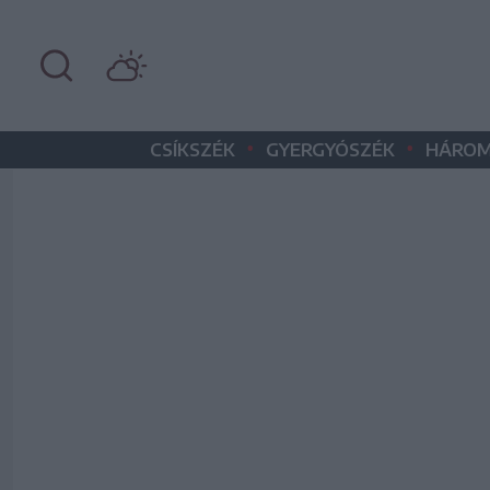
•
•
CSÍKSZÉK
GYERGYÓSZÉK
HÁROM