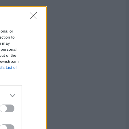
sonal or
ection to
ou may
 personal
out of the
 downstream
B’s List of