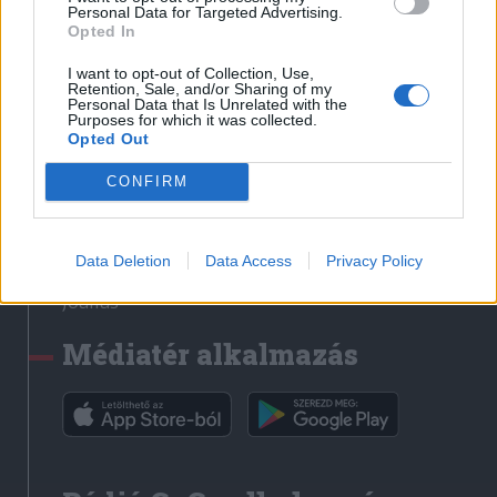
Médiatér
Personal Data for Targeted Advertising.
Opted In
Székely Sport
I want to opt-out of Collection, Use,
Liget
Retention, Sale, and/or Sharing of my
Personal Data that Is Unrelated with the
Krónika
Purposes for which it was collected.
Opted Out
Bihari Napló
Erdélyi Napló
CONFIRM
Főtér
Nőileg
Data Deletion
Data Access
Privacy Policy
Rádió GaGa
Jóállás
Médiatér alkalmazás