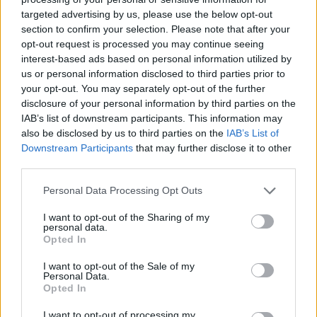
targeted advertising by us, please use the below opt-out
section to confirm your selection. Please note that after your
Hasznos
opt-out request is processed you may continue seeing
interest-based ads based on personal information utilized by
Impresszum
us or personal information disclosed to third parties prior to
your opt-out. You may separately opt-out of the further
Szerzői jogok
disclosure of your personal information by third parties on the
Adatvédelmi tájékoztató
IAB’s list of downstream participants. This information may
Cookie-kezelési tájékoztató
also be disclosed by us to third parties on the
IAB’s List of
Downstream Participants
that may further disclose it to other
Hozzászólási szabályzat
third parties.
Nyomtatott lapjaink archívuma
Székely Hírmondó archívuma
Personal Data Processing Opt Outs
Médiaajánlat
I want to opt-out of the Sharing of my
personal data.
Opted In
Látogatottsági adatok
I want to opt-out of the Sale of my
Personal Data.
Sütibeállítások
Opted In
I want to opt-out of processing my