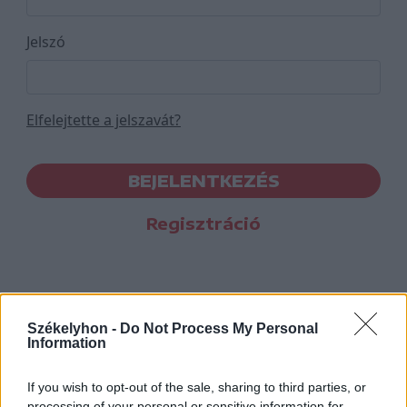
Jelszó
Elfelejtette a jelszavát?
BEJELENTKEZÉS
Regisztráció
Székelyhon -
Do Not Process My Personal
Information
If you wish to opt-out of the sale, sharing to third parties, or
processing of your personal or sensitive information for