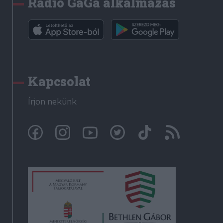
Rádió GaGa alkalmazás
Kapcsolat
Írjon nekünk