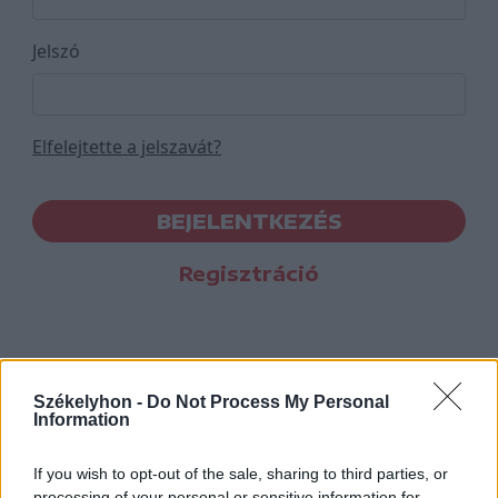
Jelszó
Elfelejtette a jelszavát?
BEJELENTKEZÉS
Regisztráció
Székelyhon -
Do Not Process My Personal
Information
If you wish to opt-out of the sale, sharing to third parties, or
processing of your personal or sensitive information for