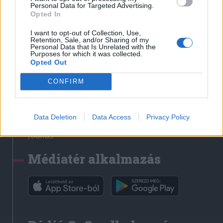
Médiatér
Personal Data for Targeted Advertising.
Opted In
Székely Sport
I want to opt-out of Collection, Use,
Liget
Retention, Sale, and/or Sharing of my
Personal Data that Is Unrelated with the
Krónika
Purposes for which it was collected.
Opted Out
Bihari Napló
Erdélyi Napló
CONFIRM
Főtér
Nőileg
Data Deletion
Data Access
Privacy Policy
Rádió GaGa
Jóállás
Médiatér alkalmazás