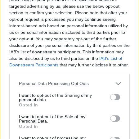
targeted advertising by us, please use the below opt-out
section to confirm your selection. Please note that after your
Hasznos
opt-out request is processed you may continue seeing
interest-based ads based on personal information utilized by
Impresszum
us or personal information disclosed to third parties prior to
your opt-out. You may separately opt-out of the further
Szerzői jogok
disclosure of your personal information by third parties on the
Adatvédelmi tájékoztató
IAB’s list of downstream participants. This information may
Cookie-kezelési tájékoztató
also be disclosed by us to third parties on the
IAB’s List of
Downstream Participants
that may further disclose it to other
Hozzászólási szabályzat
third parties.
Nyomtatott lapjaink archívuma
Székely Hírmondó archívuma
Personal Data Processing Opt Outs
Médiaajánlat
I want to opt-out of the Sharing of my
personal data.
Opted In
Látogatottsági adatok
I want to opt-out of the Sale of my
Personal Data.
Sütibeállítások
Opted In
I want to opt-out of processing my