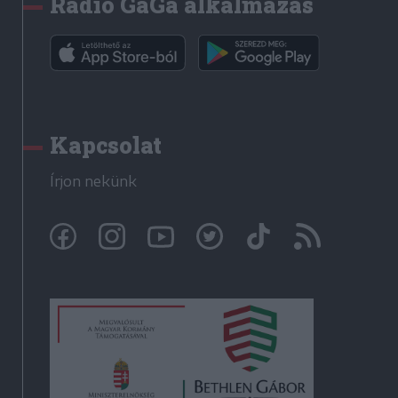
Rádió GaGa alkalmazás
Kapcsolat
Írjon nekünk