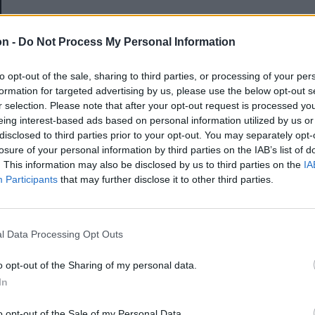
E-mail-cím
on -
Do Not Process My Personal Information
to opt-out of the sale, sharing to third parties, or processing of your per
Jelszó
formation for targeted advertising by us, please use the below opt-out s
r selection. Please note that after your opt-out request is processed y
eing interest-based ads based on personal information utilized by us or
disclosed to third parties prior to your opt-out. You may separately opt-
Elfelejtette a jelszavát?
losure of your personal information by third parties on the IAB’s list of
. This information may also be disclosed by us to third parties on the
IA
Participants
that may further disclose it to other third parties.
BEJELENTKEZÉS
Regisztráció
l Data Processing Opt Outs
o opt-out of the Sharing of my personal data.
In
o opt-out of the Sale of my Personal Data.