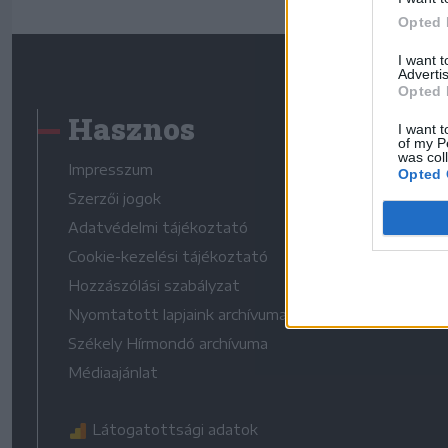
Opted 
I want 
Advertis
Opted 
Hasznos
I want t
of my P
was col
Impresszum
Opted 
Szerzői jogok
Adatvédelmi tájékoztató
Cookie-kezelési tájékoztató
Hozzászólási szabályzat
Nyomtatott lapjaink archívuma
Székely Hírmondó archívuma
Médiaajánlat
Látogatottsági adatok