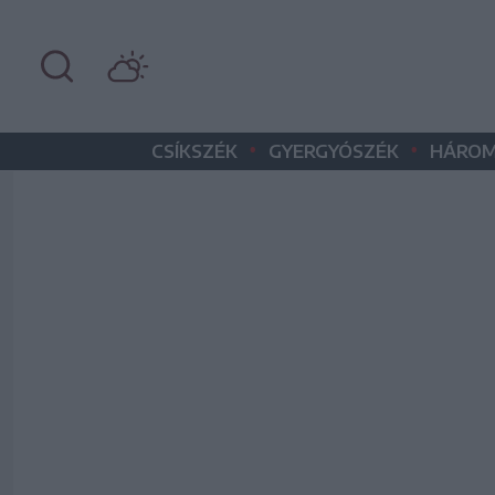
•
•
CSÍKSZÉK
GYERGYÓSZÉK
HÁROM