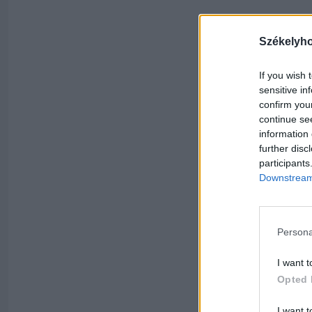
Székelyh
If you wish 
sensitive in
confirm you
continue se
information 
further disc
participants
Downstream 
Persona
I want t
Opted 
I want t