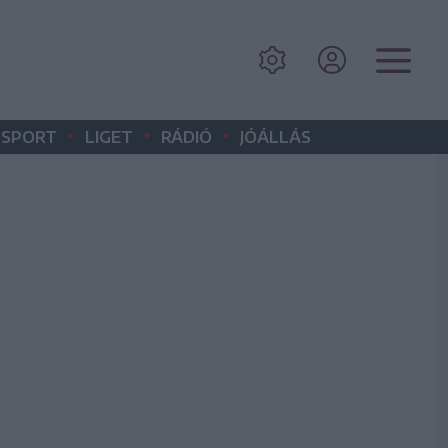
•
•
•
SPORT
LIGET
RÁDIÓ
JÓÁLLÁS