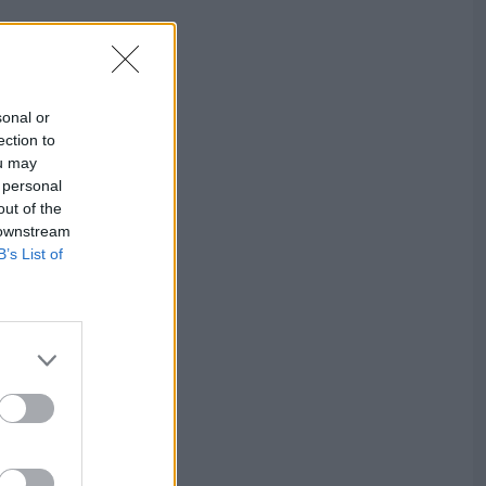
sonal or
ection to
ou may
 personal
out of the
 downstream
B’s List of