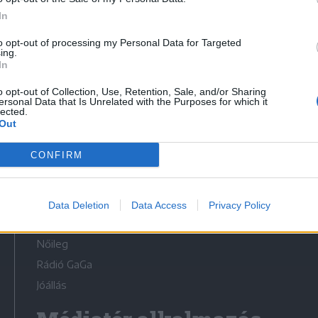
In
to opt-out of processing my Personal Data for Targeted
ing.
In
Médiatér
o opt-out of Collection, Use, Retention, Sale, and/or Sharing
ersonal Data that Is Unrelated with the Purposes for which it
lected.
Székely Sport
Out
Liget
CONFIRM
Krónika
Bihari Napló
Erdélyi Napló
Data Deletion
Data Access
Privacy Policy
Főtér
Nőileg
Rádió GaGa
Jóállás