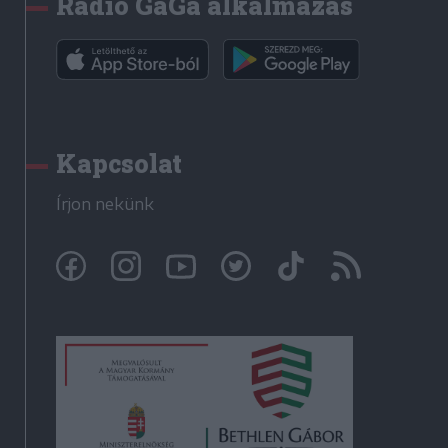
Rádió GaGa alkalmazás
Kapcsolat
Írjon nekünk