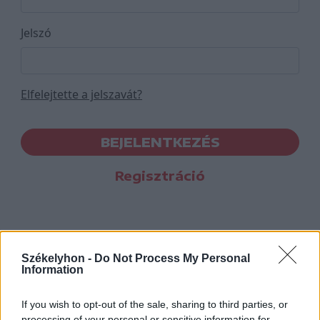
Jelszó
Elfelejtette a jelszavát?
BEJELENTKEZÉS
Regisztráció
Székelyhon -
Do Not Process My Personal
Information
If you wish to opt-out of the sale, sharing to third parties, or
processing of your personal or sensitive information for