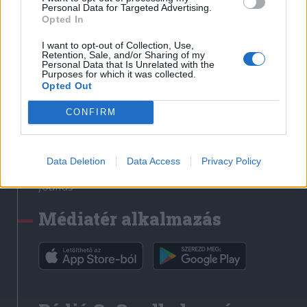
Médiatér
Personal Data for Targeted Advertising.
Opted In
Székely Sport
I want to opt-out of Collection, Use,
Liget
Retention, Sale, and/or Sharing of my
Personal Data that Is Unrelated with the
Krónika
Purposes for which it was collected.
Opted Out
Bihari Napló
Erdélyi Napló
CONFIRM
Főtér
Nőileg
Data Deletion
Data Access
Privacy Policy
Rádió GaGa
Jóállás
Médiatér alkalmazás