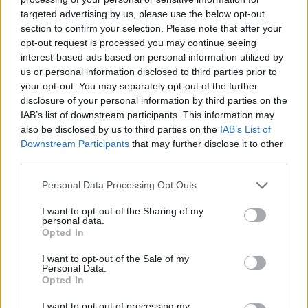
targeted advertising by us, please use the below opt-out
section to confirm your selection. Please note that after your
Hasznos
opt-out request is processed you may continue seeing
interest-based ads based on personal information utilized by
Impresszum
us or personal information disclosed to third parties prior to
your opt-out. You may separately opt-out of the further
Szerzői jogok
disclosure of your personal information by third parties on the
Adatvédelmi tájékoztató
IAB’s list of downstream participants. This information may
Cookie-kezelési tájékoztató
also be disclosed by us to third parties on the
IAB’s List of
Downstream Participants
that may further disclose it to other
Hozzászólási szabályzat
third parties.
Nyomtatott lapjaink archívuma
Székely Hírmondó archívuma
Personal Data Processing Opt Outs
Médiaajánlat
I want to opt-out of the Sharing of my
personal data.
Opted In
Látogatottsági adatok
I want to opt-out of the Sale of my
Personal Data.
Sütibeállítások
Opted In
I want to opt-out of processing my