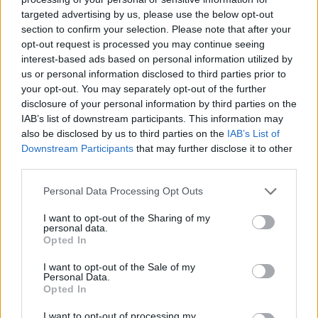
targeted advertising by us, please use the below opt-out
section to confirm your selection. Please note that after your
Hasznos
opt-out request is processed you may continue seeing
interest-based ads based on personal information utilized by
Impresszum
us or personal information disclosed to third parties prior to
your opt-out. You may separately opt-out of the further
Szerzői jogok
disclosure of your personal information by third parties on the
Adatvédelmi tájékoztató
IAB’s list of downstream participants. This information may
Cookie-kezelési tájékoztató
also be disclosed by us to third parties on the
IAB’s List of
Downstream Participants
that may further disclose it to other
Hozzászólási szabályzat
third parties.
Nyomtatott lapjaink archívuma
Székely Hírmondó archívuma
Personal Data Processing Opt Outs
Médiaajánlat
I want to opt-out of the Sharing of my
personal data.
Opted In
Látogatottsági adatok
I want to opt-out of the Sale of my
Personal Data.
Sütibeállítások
Opted In
I want to opt-out of processing my