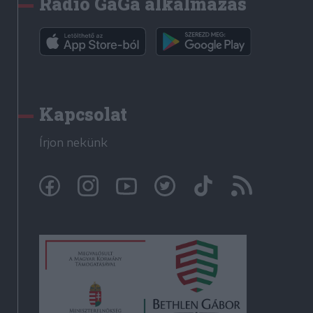
Rádió GaGa alkalmazás
Kapcsolat
Írjon nekünk