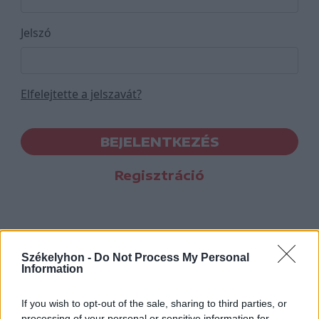
Jelszó
Elfelejtette a jelszavát?
BEJELENTKEZÉS
Regisztráció
Székelyhon -
Do Not Process My Personal
Information
If you wish to opt-out of the sale, sharing to third parties, or
processing of your personal or sensitive information for