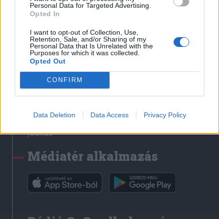
Médiatér
Personal Data for Targeted Advertising.
Opted In
Székely Sport
I want to opt-out of Collection, Use,
Liget
Retention, Sale, and/or Sharing of my
Personal Data that Is Unrelated with the
Krónika
Purposes for which it was collected.
Opted Out
Bihari Napló
Erdélyi Napló
CONFIRM
Főtér
Nőileg
Data Deletion
Data Access
Privacy Policy
Rádió GaGa
Jóállás
Médiatér alkalmazás