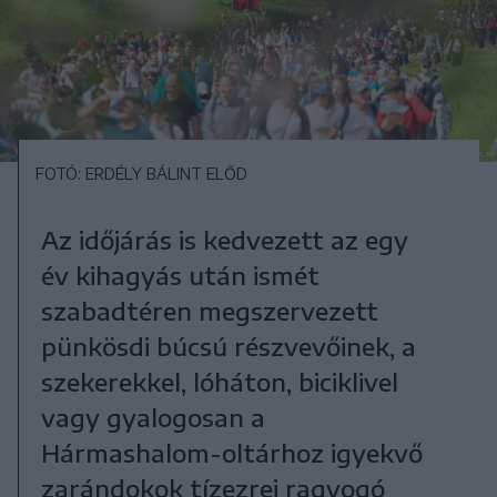
FOTÓ: ERDÉLY BÁLINT ELŐD
Az időjárás is kedvezett az egy
év kihagyás után ismét
szabadtéren megszervezett
pünkösdi búcsú részvevőinek, a
szekerekkel, lóháton, biciklivel
vagy gyalogosan a
Hármashalom-oltárhoz igyekvő
zarándokok tízezrei ragyogó