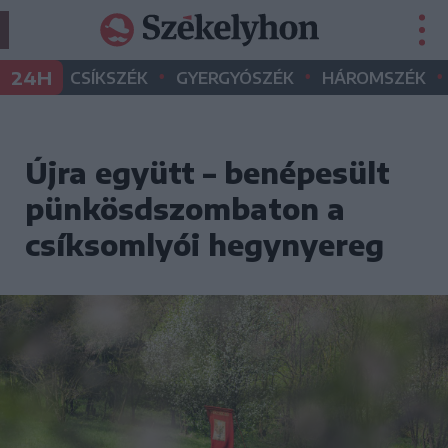
•
•
•
24H
CSÍKSZÉK
GYERGYÓSZÉK
HÁROMSZÉK
Újra együtt – benépesült
pünkösdszombaton a
csíksomlyói hegynyereg