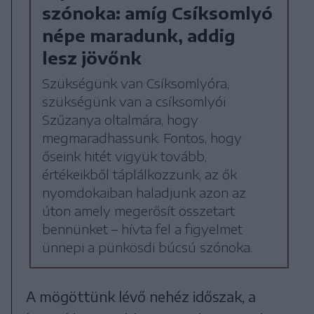
szónoka: amíg Csíksomlyó
népe maradunk, addig
lesz jövőnk
Szükségünk van Csíksomlyóra,
szükségünk van a csíksomlyói
Szűzanya oltalmára, hogy
megmaradhassunk. Fontos, hogy
őseink hitét vigyük tovább,
értékeikből táplálkozzunk, az ők
nyomdokaiban haladjunk azon az
úton amely megerősít összetart
bennünket – hívta fel a figyelmet
ünnepi a pünkösdi búcsú szónoka.
A mögöttünk lévő nehéz időszak, a