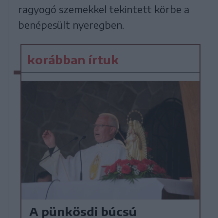
ragyogó szemekkel tekintett körbe a
benépesült nyeregben.
korábban írtuk
A pünkösdi búcsú