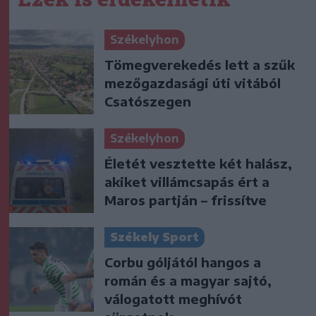
Székelyhon
Tömegverekedés lett a szűk
mezőgazdasági úti vitából
Csatószegen
Székelyhon
Életét vesztette két halász,
akiket villámcsapás ért a
Maros partján – frissítve
Székely Sport
Corbu góljától hangos a
román és a magyar sajtó,
válogatott meghívót