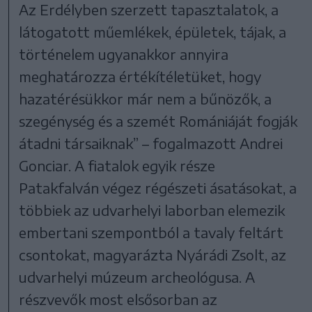
Az Erdélyben szerzett tapasztalatok, a
látogatott műemlékek, épületek, tájak, a
történelem ugyanakkor annyira
meghatározza értékítéletüket, hogy
hazatérésükkor már nem a bűnözők, a
szegénység és a szemét Romániáját fogják
átadni társaiknak” – fogalmazott Andrei
Gonciar. A fiatalok egyik része
Patakfalván végez régészeti ásatásokat, a
többiek az udvarhelyi laborban elemezik
embertani szempontból a tavaly feltárt
csontokat, magyarázta Nyárádi Zsolt, az
udvarhelyi múzeum archeológusa. A
részvevők most elsősorban az