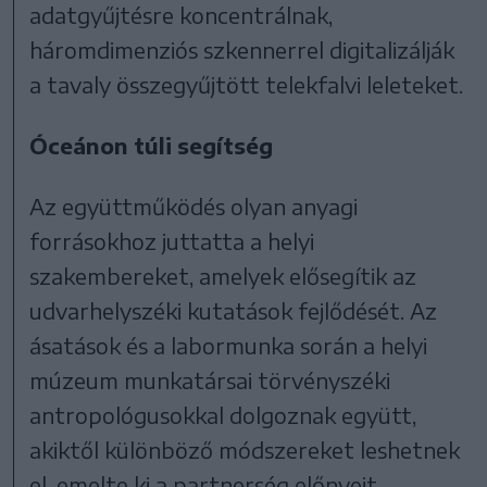
adatgyűjtésre koncentrálnak,
háromdimenziós szkennerrel digitalizálják
a tavaly összegyűjtött telekfalvi leleteket.
Óceánon túli segítség
Az együttműködés olyan anyagi
forrásokhoz juttatta a helyi
szakembereket, amelyek elősegítik az
udvarhelyszéki kutatások fejlődését. Az
ásatások és a labormunka során a helyi
múzeum munkatársai törvényszéki
antropológusokkal dolgoznak együtt,
akiktől különböző módszereket leshetnek
el, emelte ki a partnerség előnyeit