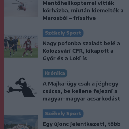
Mentőhelikopterrel vitték
kórházba, miután kiemelték a
Marosból – frissítve
Székely Sport
Nagy pofonba szaladt belé a
Kolozsvári CFR, kikapott a
Győr és a Loki is
Krónika
A Majka-ügy csak a jéghegy
csúcsa, be kellene fejezni a
magyar–magyar acsarkodást
Székely Sport
Egy újonc jelentkezett, több