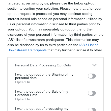
targeted advertising by us, please use the below opt-out
section to confirm your selection. Please note that after your
opt-out request is processed you may continue seeing
interest-based ads based on personal information utilized by
us or personal information disclosed to third parties prior to
your opt-out. You may separately opt-out of the further
disclosure of your personal information by third parties on the
IAB’s list of downstream participants. This information may
also be disclosed by us to third parties on the
IAB’s List of
Downstream Participants
that may further disclose it to other
third parties.
2026. augusztus 06., csütörtök
Personal Data Processing Opt Outs
Továbbra sem tudni pontosan,
I want to opt-out of the Sharing of my
personal data.
honnan tör fel a mofettagáz
Opted In
Szejkefürdőn
I want to opt-out of the Sale of my
Personal Data.
Opted In
I want to opt-out of processing my