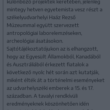
különböző projektek keretében, jelenleg
mintegy hetven egyetemista vesz részt a
székelyudvarhelyi Haáz Rezső
Múzeummal együtt szervezett
antropológiai laborelemzéseken,
archeológiai ásatásokon.
Sajtótájékoztatójukon az is elhangzott,
hogy az Egyesült Államokból, Kanadából
és Ausztráliából érkezett fiatalok a
következő nyolc hét során azt kutatják,
miként élték át a történelmi eseményeket
az udvarhelyszéki emberek a 15. és 17.
században. A tavalyi rendkívüli
eredményeknek köszönhetően idén