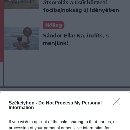
átsorolás a Csík körzeti
focibajnokság új idényében
Nőileg
Sándor Ella: Na, indíts, s
menjünk!
A rovat további cikkei
Székelyhon -
Do Not Process My Personal
Information
If you wish to opt-out of the sale, sharing to third parties, or
processing of your personal or sensitive information for