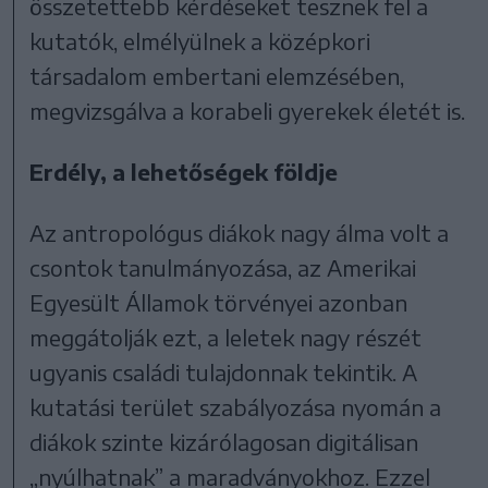
összetettebb kérdéseket tesznek fel a
kutatók, elmélyülnek a középkori
társadalom embertani elemzésében,
megvizsgálva a korabeli gyerekek életét is.
Erdély, a lehetőségek földje
Az antropológus diákok nagy álma volt a
csontok tanulmányozása, az Amerikai
Egyesült Államok törvényei azonban
meggátolják ezt, a leletek nagy részét
ugyanis családi tulajdonnak tekintik. A
kutatási terület szabályozása nyomán a
diákok szinte kizárólagosan digitálisan
„nyúlhatnak” a maradványokhoz. Ezzel