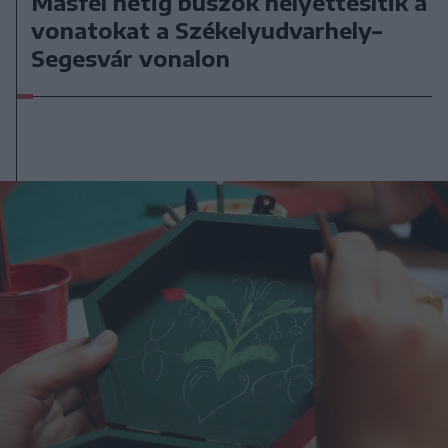
Másfél hétig buszok helyettesítik a
vonatokat a Székelyudvarhely–
Segesvár vonalon