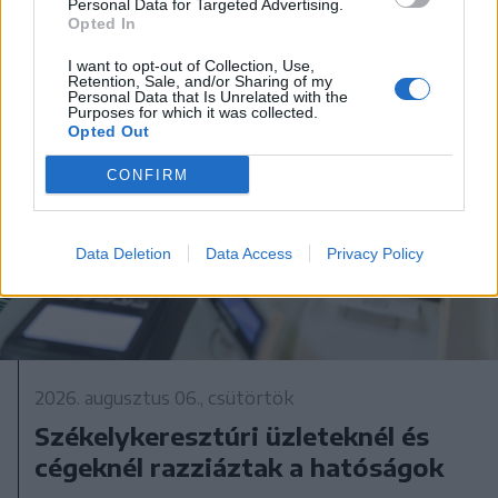
Personal Data for Targeted Advertising.
Opted In
I want to opt-out of Collection, Use,
Retention, Sale, and/or Sharing of my
Personal Data that Is Unrelated with the
Purposes for which it was collected.
Opted Out
CONFIRM
Data Deletion
Data Access
Privacy Policy
2026. augusztus 06., csütörtök
Székelykeresztúri üzleteknél és
cégeknél razziáztak a hatóságok