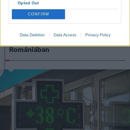
Opted Out
CONFIRM
2026. augusztus 06., csütörtök
Nagyon kis mértékben, de
Data Deletion
Data Access
Privacy Policy
visszaesett a turizmus
Romániában