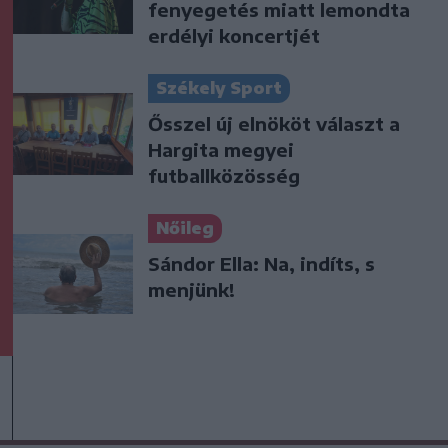
fenyegetés miatt lemondta
erdélyi koncertjét
Székely Sport
Ősszel új elnököt választ a
Hargita megyei
futballközösség
Nőileg
Sándor Ella: Na, indíts, s
menjünk!