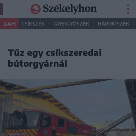
•
•
•
24H
CSÍKSZÉK
GYERGYÓSZÉK
HÁROMSZÉK
Tűz egy csíkszeredai
bútorgyárnál