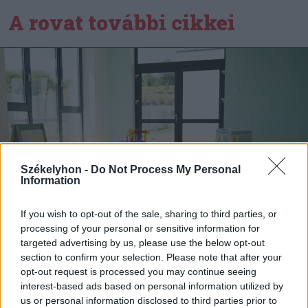
A rovat további cikkei
Székelyhon -
Do Not Process My Personal
Information
If you wish to opt-out of the sale, sharing to third parties, or
processing of your personal or sensitive information for
targeted advertising by us, please use the below opt-out
section to confirm your selection. Please note that after your
opt-out request is processed you may continue seeing
2026. augusztus 06., csütörtök
interest-based ads based on personal information utilized by
Gondoskodik az ügyvivő kormány
us or personal information disclosed to third parties prior to