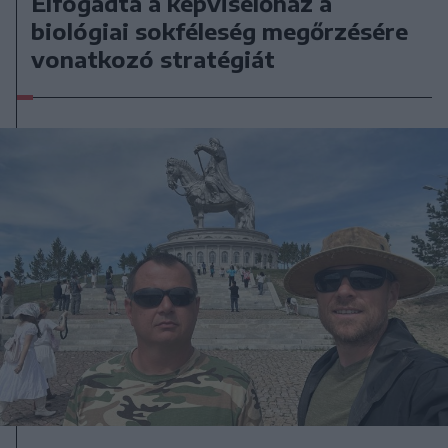
Elfogadta a képviselőház a
biológiai sokféleség megőrzésére
vonatkozó stratégiát