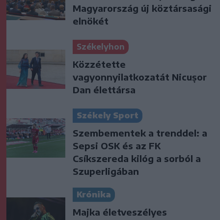
Magyarország új köztársasági
elnökét
Székelyhon
Közzétette
vagyonnyilatkozatát Nicușor
Dan élettársa
Székely Sport
Szembementek a trenddel: a
Sepsi OSK és az FK
Csíkszereda kilóg a sorból a
Szuperligában
Krónika
Majka életveszélyes