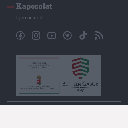
Kapcsolat
Írjon nekünk
© Székelyhon.ro 2009-2026
Minden jog fenntartva!