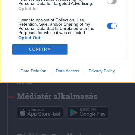
Médiatér
Personal Data for Targeted Advertising.
Opted In
Székely Sport
I want to opt-out of Collection, Use,
Liget
Retention, Sale, and/or Sharing of my
Personal Data that Is Unrelated with the
Krónika
Purposes for which it was collected.
Opted Out
Bihari Napló
Erdélyi Napló
CONFIRM
Főtér
Nőileg
Data Deletion
Data Access
Privacy Policy
Rádió GaGa
Jóállás
Médiatér alkalmazás