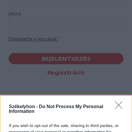
Jelszó
Elfelejtette a jelszavát?
BEJELENTKEZÉS
Regisztráció
Székelyhon -
Do Not Process My Personal
Information
If you wish to opt-out of the sale, sharing to third parties, or
processing of your personal or sensitive information for