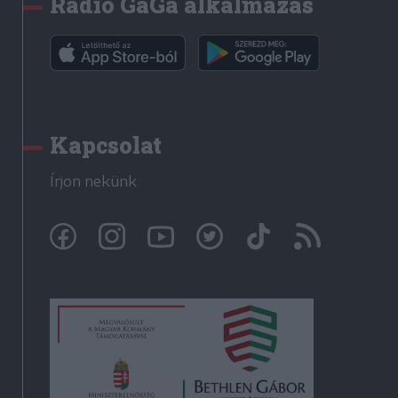
Rádió GaGa alkalmazás
Kapcsolat
Írjon nekünk