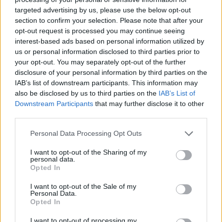
targeted advertising by us, please use the below opt-out
section to confirm your selection. Please note that after your
Hasznos
opt-out request is processed you may continue seeing
interest-based ads based on personal information utilized by
Impresszum
us or personal information disclosed to third parties prior to
your opt-out. You may separately opt-out of the further
Szerzői jogok
disclosure of your personal information by third parties on the
Adatvédelmi tájékoztató
IAB’s list of downstream participants. This information may
Cookie-kezelési tájékoztató
also be disclosed by us to third parties on the
IAB’s List of
Downstream Participants
that may further disclose it to other
Hozzászólási szabályzat
third parties.
Nyomtatott lapjaink archívuma
Székely Hírmondó archívuma
Personal Data Processing Opt Outs
Médiaajánlat
I want to opt-out of the Sharing of my
personal data.
Opted In
Látogatottsági adatok
I want to opt-out of the Sale of my
Personal Data.
Sütibeállítások
Opted In
I want to opt-out of processing my