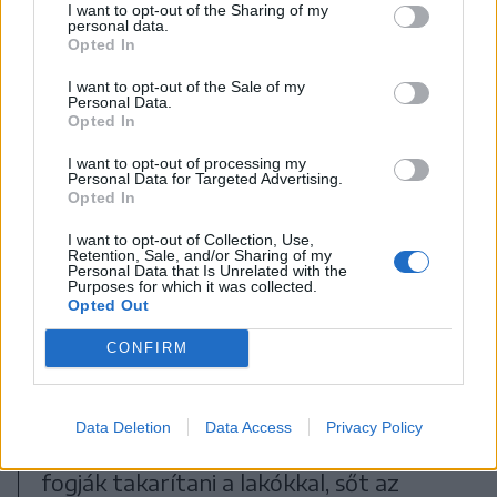
I want to opt-out of the Sharing of my
personal data.
Opted In
I want to opt-out of the Sale of my
FOTÓ: BARABÁS ÁKOS
Personal Data.
Opted In
„Ugye, nem kell elköltözzünk?” – csak
I want to opt-out of processing my
Personal Data for Targeted Advertising.
ennyit lehetett hallani a lakóktól
Opted In
megérkezésünk pillanatától a
I want to opt-out of Collection, Use,
Retention, Sale, and/or Sharing of my
távozásig. Többen mondták, hogy már
Personal Data that Is Unrelated with the
Purposes for which it was collected.
csempéket is vettek, hogy rendbe
Opted Out
hozzák a folyosókat, ám a közösség
CONFIRM
egyik-másik tagja miatt nem tudtak
cselekedni. Szász Emil rámutatott, a
Data Deletion
Data Access
Privacy Policy
napokban a tömbházak padlását is ki
fogják takarítani a lakókkal, sőt az