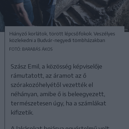
Hiányzó korlátok, törött lépcsőfokok. Veszélyes
közlekedni a Budvár-negyedi tömbházakban
FOTÓ: BARABÁS ÁKOS
Szász Emil, a közösség képviselője
rámutatott, az áramot az ő
szórakozóhelyétől vezették el
néhányan, amibe ő is beleegyezett,
természetesen úgy, ha a számlákat
kifizetik.
A lakásokat bejárva egyértelmű volt,