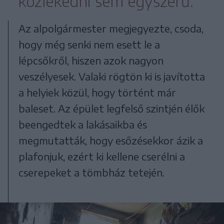
közlekedni sem egyszerű.
Az alpolgármester megjegyezte, csoda,
hogy még senki nem esett le a
lépcsőkről, hiszen azok nagyon
veszélyesek. Valaki rögtön ki is javította
a helyiek közül, hogy történt már
baleset. Az épület legfelső szintjén élők
beengedtek a lakásaikba és
megmutatták, hogy esőzésekkor ázik a
plafonjuk, ezért ki kellene cserélni a
cserepeket a tömbház tetején.