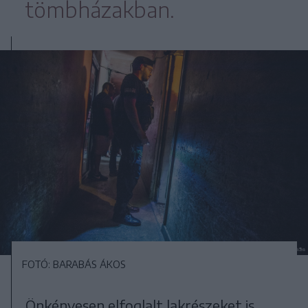
tömbházakban.
FOTÓ: BARABÁS ÁKOS
Önkényesen elfoglalt lakrészeket is