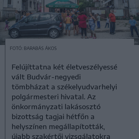
FOTÓ: BARABÁS ÁKOS
Felújíttatna két életveszélyessé
vált Budvár-negyedi
tömbházat a székelyudvarhelyi
polgármesteri hivatal. Az
önkormányzati lakásosztó
bizottság tagjai hétfőn a
helyszínen megállapították,
újabb szakértői vizsgálatokra