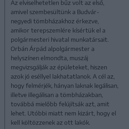
Az elviselhetetlen bűz volt az első,
amivel szembesültünk a Budvár-
negyedi tömbházakhoz érkezve,
amikor terepszemlére kísértük el a
polgármesteri hivatal munkatársait.
Orbán Árpád alpolgármester a
helyszínen elmondta, muszáj
megvizsgálják az épületeket, hiszen
azok jó eséllyel lakhatatlanok. A cél az,
hogy felmérjék, hányan laknak legálisan,
illetve illegálisan a tömbházakban,
továbbá mielőbb felújítsák azt, amit
lehet. Utóbbi miatt nem kizárt, hogy el
kell költözzenek az ott lakók.