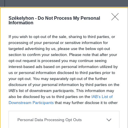
Egyébként több ott lakó is elmondta,
Székelyhon -
Do Not Process My Personal
hogy már régen nem fizettek lakbért –
Information
„mert nem volt kinek” – ám ezt a
későbbiekben megtennék, ha
If you wish to opt-out of the sale, sharing to third parties, or
processing of your personal or sensitive information for
maradhatnának a lakásokban.
targeted advertising by us, please use the below opt-out
section to confirm your selection. Please note that after your
opt-out request is processed you may continue seeing
interest-based ads based on personal information utilized by
us or personal information disclosed to third parties prior to
your opt-out. You may separately opt-out of the further
disclosure of your personal information by third parties on the
IAB’s list of downstream participants. This information may
also be disclosed by us to third parties on the
IAB’s List of
Downstream Participants
that may further disclose it to other
third parties.
Personal Data Processing Opt Outs