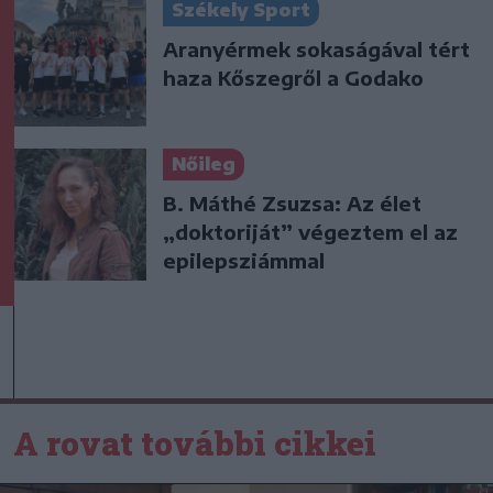
Székely Sport
Aranyérmek sokaságával tért
haza Kőszegről a Godako
Nőileg
B. Máthé Zsuzsa: Az élet
„doktoriját” végeztem el az
epilepsziámmal
A rovat további cikkei