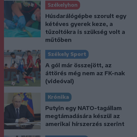
Székelyhon
Húsdarálógépbe szorult egy
kétéves gyerek keze, a
tűzoltókra is szükség volt a
műtőben
Székely Sport
A gól már összejött, az
áttörés még nem az FK-nak
(videóval)
Krónika
Putyin egy NATO-tagállam
megtámadására készül az
amerikai hírszerzés szerint