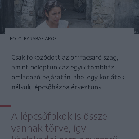
FOTÓ: BARABÁS ÁKOS
Csak fokozódott az orrfacsaró szag,
amint beléptünk az egyik tömbház
omladozó bejáratán, ahol egy korlátok
nélküli, lépcsőházba érkeztünk.
A lépcsőfokok is össze
vannak törve, így