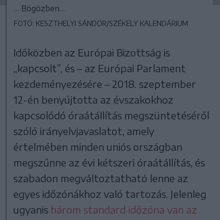
… Bögözben…
FOTÓ: KESZTHELYI SÁNDOR/SZÉKELY KALENDÁRIUM
Időközben az Európai Bizottság is
„kapcsolt”, és – az Európai Parlament
kezdeményezésére – 2018. szeptember
12-én benyújtotta az évszakokhoz
kapcsolódó óraátállítás megszüntetéséről
szóló irányelvjavaslatot, amely
értelmében minden uniós országban
megszűnne az évi kétszeri óraátállítás, és
szabadon megváltoztatható lenne az
egyes időzónákhoz való tartozás. Jelenleg
ugyanis
három standard időzóna van az