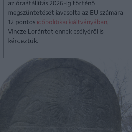
az óraátállítás 2026-ig történő
megszüntetését javasolta az EU számára
12 pontos
időpolitikai kiáltványában
,
Vincze Lorántot ennek esélyéről is
kérdeztük.