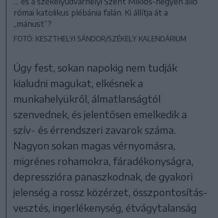
… és a székelyudvarhelyi Szent Miklós-hegyen álló
római katolikus plébánia falán. Ki állítja át a
„mánust”?
FOTÓ: KESZTHELYI SÁNDOR/SZÉKELY KALENDÁRIUM
Úgy fest, sokan napokig nem tudják
kialudni magukat, elkésnek a
munkahelyükről, álmatlanságtól
szenvednek, és jelentősen emelkedik a
szív- és érrendszeri zavarok száma.
Nagyon sokan magas vérnyomásra,
migrénes rohamokra, fáradékonyságra,
depresszióra panaszkodnak, de gyakori
jelenség a rossz közérzet, összpontosítás-
vesztés, ingerlékenység, étvágytalanság