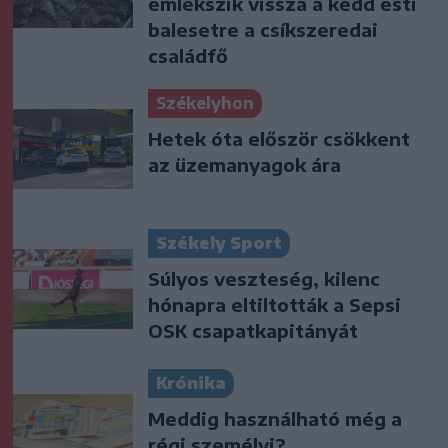
emlékszik vissza a kedd esti
balesetre a csíkszeredai
családfő
Székelyhon
Hetek óta először csökkent
az üzemanyagok ára
Székely Sport
Súlyos veszteség, kilenc
hónapra eltiltották a Sepsi
OSK csapatkapitányát
Krónika
Meddig használható még a
régi személyi?