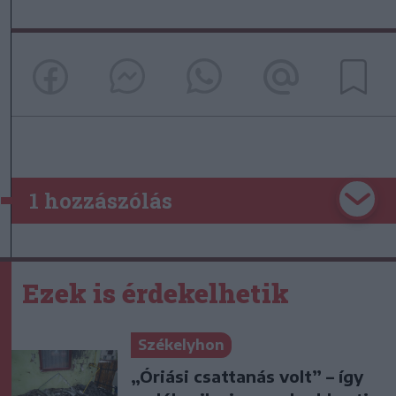
1 hozzászólás
Ezek is érdekelhetik
Székelyhon
„Óriási csattanás volt” – így