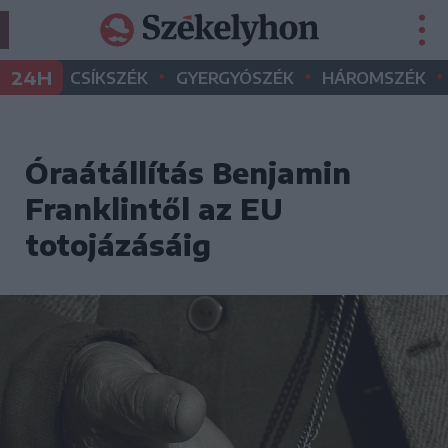
•
•
•
24H
CSÍKSZÉK
GYERGYÓSZÉK
HÁROMSZÉK
Óraátállítás Benjamin
Franklintől az EU
totojázásáig