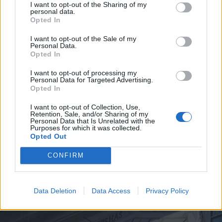
ellen foglalt állást.
I want to opt-out of the Sharing of my
personal data.
Opted In
I want to opt-out of the Sale of my
Personal Data.
Opted In
Romániában ez az arány 83,
Magyarországon 85 százalékot tett ki, és
I want to opt-out of processing my
Personal Data for Targeted Advertising.
az ottani válaszokból kiderült, hogy
Opted In
minden második megkérdezettnek volt
I want to opt-out of Collection, Use,
Retention, Sale, and/or Sharing of my
már valamilyen konkrét kára a
Personal Data that Is Unrelated with the
Purposes for which it was collected.
mesterséges időeltolásból, és nagyjából
Opted Out
minden tizedik orvoshoz is fordult emiatt.
CONFIRM
Data Deletion
Data Access
Privacy Policy