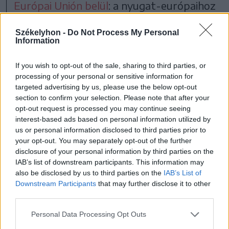
Európai Unión belül
: a nyugat-európaihoz
Írország és Portugália tartozik, a közép-
Székelyhon -
Do Not Process My Personal
európaihoz 17 tagállam, köztük
Information
Magyarország, míg a kelet-európaihoz
If you wish to opt-out of the sale, sharing to third parties, or
Bulgária, Ciprus, Észtország, Finnország,
processing of your personal or sensitive information for
Görögország, Lettország, Litvánia és
targeted advertising by us, please use the below opt-out
section to confirm your selection. Please note that after your
Románia.
opt-out request is processed you may continue seeing
interest-based ads based on personal information utilized by
us or personal information disclosed to third parties prior to
Eme javaslat megtételét egy olyan EU-
your opt-out. You may separately opt-out of the further
szintű felmérés idézte elő, amelyben
disclosure of your personal information by third parties on the
IAB’s list of downstream participants. This information may
also be disclosed by us to third parties on the
IAB’s List of
Downstream Participants
that may further disclose it to other
a 4,6 millió megkérdezett
third parties.
84 százaléka az időátállítás
Personal Data Processing Opt Outs