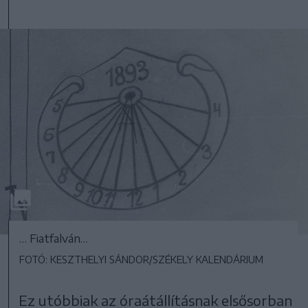
… Fiatfalván…
FOTÓ: KESZTHELYI SÁNDOR/SZÉKELY KALENDÁRIUM
Ez utóbbiak az óraátállításnak elsősorban