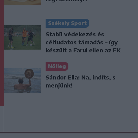
Székely Sport
Stabil védekezés és
céltudatos támadás – így
készült a Farul ellen az FK
Nőileg
Sándor Ella: Na, indíts, s
menjünk!