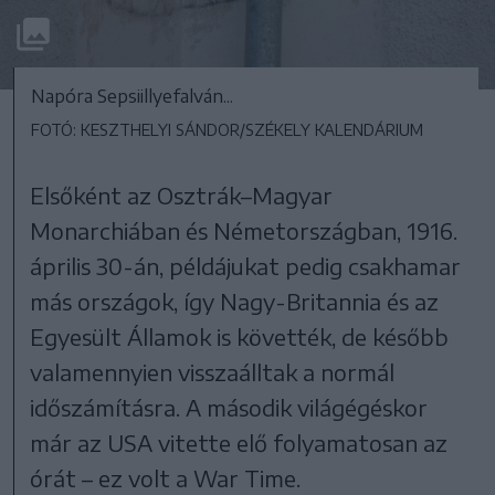
Napóra Sepsiillyefalván...
FOTÓ: KESZTHELYI SÁNDOR/SZÉKELY KALENDÁRIUM
Elsőként az Osztrák–Magyar
Monarchiában és Németországban, 1916.
április 30-án, példájukat pedig csakhamar
más országok, így Nagy-Britannia és az
Egyesült Államok is követték, de később
valamennyien visszaálltak a normál
időszámításra. A második világégéskor
már az USA vitette elő folyamatosan az
órát – ez volt a War Time.