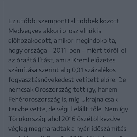
Ez utóbbi szemponttal többek között
Medvegyev akkori orosz elnök is
előhozakodott, amikor megindokolta,
hogy országa – 2011-ben – miért töröli el
az óraátállítást, ami a Kreml előzetes
számítása szerint alig 0,01 százalékos
fogyasztásnövekedést vetített előre. De
nemcsak Oroszország tett így, hanem
Fehéroroszország is, míg Ukrajna csak
tervbe vette, de végül elállt tőle. Nem így
Törökország, ahol 2016 őszétől kezdve
végleg megmaradtak a nyári időszámítás