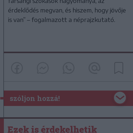
farsangi szokások hagyománya, az
érdeklődés megvan, és hiszem, hogy jövője
is van” – fogalmazott a néprajzkutató.
szóljon hozzá!
Ezek is érdekelhetik