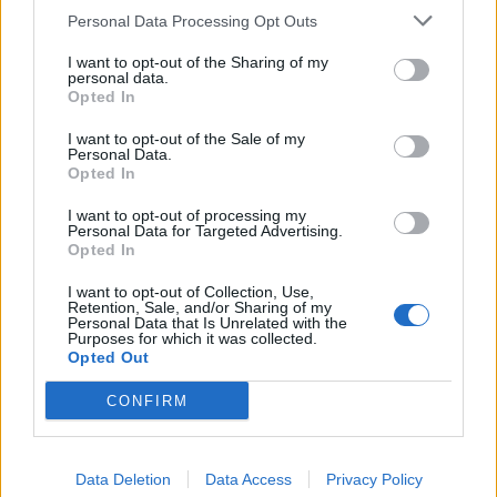
Personal Data Processing Opt Outs
I want to opt-out of the Sharing of my
personal data.
Opted In
2026. augusztus 03., hétfő
I want to opt-out of the Sale of my
Personal Data.
Hétmillió lejből újul meg a Jakab
Opted In
Antal tér és két központi utca
I want to opt-out of processing my
Gyergyószentmiklóson
Personal Data for Targeted Advertising.
Opted In
I want to opt-out of Collection, Use,
Retention, Sale, and/or Sharing of my
Personal Data that Is Unrelated with the
Purposes for which it was collected.
Opted Out
CONFIRM
Data Deletion
Data Access
Privacy Policy