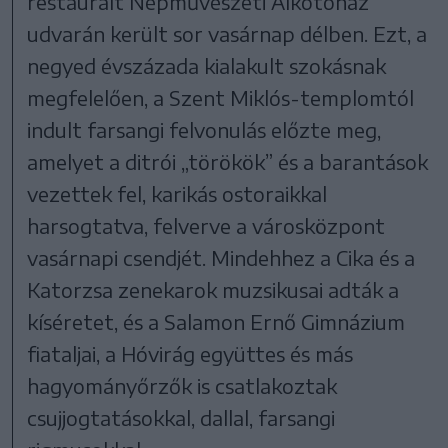
restaurált Népművészeti Alkotóház
udvarán került sor vasárnap délben. Ezt, a
negyed évszázada kialakult szokásnak
megfelelően, a Szent Miklós-templomtól
indult farsangi felvonulás előzte meg,
amelyet a ditrói „törökök” és a barantások
vezettek fel, karikás ostoraikkal
harsogtatva, felverve a városközpont
vasárnapi csendjét. Mindehhez a Cika és a
Katorzsa zenekarok muzsikusai adták a
kíséretet, és a Salamon Ernő Gimnázium
fiataljai, a Hóvirág együttes és más
hagyományőrzők is csatlakoztak
csujjogtatásokkal, dallal, farsangi