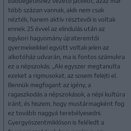
bábuégetéshez vezető játékot, azaz már
több százan vannak, akik nem csak
nézték, hanem aktív résztevői is voltak
ennek. 25 évvel az elindulás után az
egykori hagyomány újrateremtői
gyermekeikkel együtt voltak jelen az
alkotóház udvarán, ma is fontos számukra
ez a népszokás. „Aki egyszer megtanulta
ezeket a rigmusokat, az sosem felejti el.
Bennük megfogant az igény, a
ragaszkodás a népszokások, a népi kultúra
iránt, és hiszem, hogy mustármagként fog
ez tovább naggyá terebélyesedni.
Gyergyószentmiklóson is feléledt a