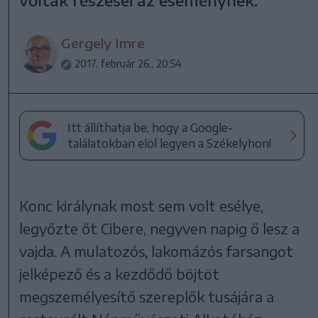
voltak részesei az eseménynek.
Gergely Imre
2017. február 26., 20:54
Itt állíthatja be, hogy a Google-
találatokban elöl legyen a Székelyhon!
Konc királynak most sem volt esélye,
legyőzte őt Cibere, negyven napig ő lesz a
vajda. A mulatozós, lakomázós farsangot
jelképező és a kezdődő böjtöt
megszemélyesítő szereplők tusájára a