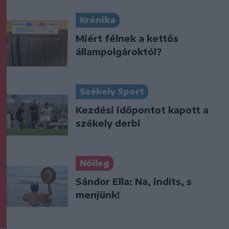
Krónika
Miért félnek a kettős
állampolgároktól?
Székely Sport
Kezdési időpontot kapott a
székely derbi
Nőileg
Sándor Ella: Na, indíts, s
menjünk!