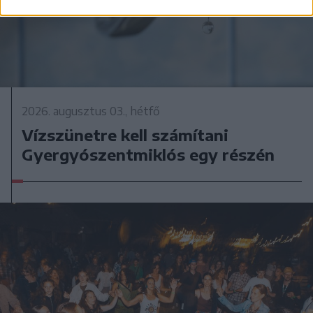
2026. augusztus 03., hétfő
Vízszünetre kell számítani
Gyergyószentmiklós egy részén