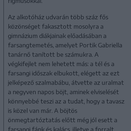
rigmusokkal.
Az alkotóház udvarán több száz fős
közönséget fakasztott mosolyra a
gimnázium diákjainak előadásában a
farsangtemetés, amelyet Portik Gabriella
tanárnő tanított be számukra. A
végkifejlet nem lehetett más: a tél és a
farsangi időszak elbukott, elégett az ezt
jelképező szalmabábu, átvette az uralmat
a negyven napos böjt, aminek elviselését
könnyebbé teszi az a tudat, hogy a tavasz
is közel van már. A böjtös
önmegtartóztatás előtt még jól esett a
farsangi fánk és kalács, illetve a forralt