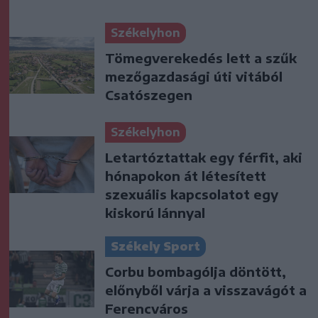
Székelyhon
Tömegverekedés lett a szűk
mezőgazdasági úti vitából
Csatószegen
Székelyhon
Letartóztattak egy férfit, aki
hónapokon át létesített
szexuális kapcsolatot egy
kiskorú lánnyal
Székely Sport
Corbu bombagólja döntött,
előnyből várja a visszavágót a
Ferencváros