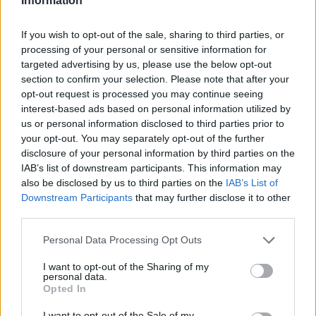
Information
2026. augusztus 07., péntek
If you wish to opt-out of the sale, sharing to third parties, or
processing of your personal or sensitive information for
Viharok hozhatnak felfrissülést a
targeted advertising by us, please use the below opt-out
székelyföldi megyékben
section to confirm your selection. Please note that after your
opt-out request is processed you may continue seeing
interest-based ads based on personal information utilized by
us or personal information disclosed to third parties prior to
your opt-out. You may separately opt-out of the further
disclosure of your personal information by third parties on the
IAB’s list of downstream participants. This information may
also be disclosed by us to third parties on the
IAB’s List of
Downstream Participants
that may further disclose it to other
third parties.
Personal Data Processing Opt Outs
I want to opt-out of the Sharing of my
personal data.
Opted In
I want to opt-out of the Sale of my