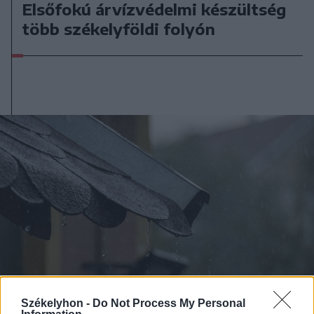
Elsőfokú árvízvédelmi készültség
több székelyföldi folyón
Székelyhon -
Do Not Process My Personal