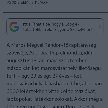
2017. október 11., 16:59
Itt állíthatja be, hogy a Google-
találatokban elöl legyen a Székelyhon!
A Maros Megyei Rendőr-főkapitányság
szóvivője, Andreea Pop elmondta, idén
augusztus 18-án, majd szeptember
másodikán két marosvásárhelyi illetőségű
férfi – egy 23 és egy 27 éves – két
marosvásárhelyi lakásba tört be, ahonnan
6000 lej értékben vittek el televíziókat,
laptopokat, játékkonzolokat. Akkor még a
bűnügyi rendőrség ismeretlen tettesek