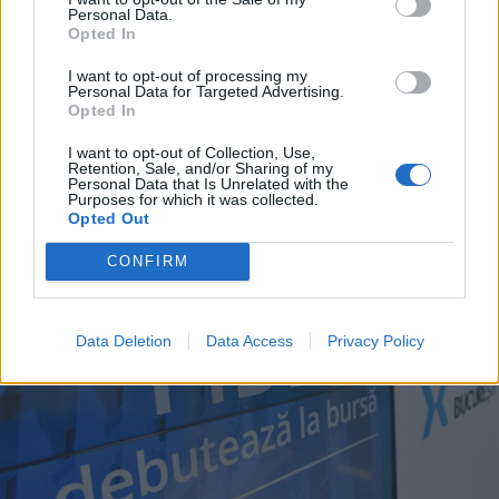
Personal Data.
Opted In
2026. augusztus 07., péntek
I want to opt-out of processing my
Personal Data for Targeted Advertising.
Hetek óta először csökkent az
Opted In
üzemanyagok ára
I want to opt-out of Collection, Use,
Retention, Sale, and/or Sharing of my
Personal Data that Is Unrelated with the
Purposes for which it was collected.
Opted Out
CONFIRM
Data Deletion
Data Access
Privacy Policy