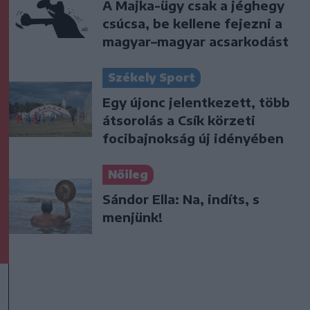
A Majka-ügy csak a jéghegy
csúcsa, be kellene fejezni a
magyar–magyar acsarkodást
Székely Sport
Egy újonc jelentkezett, több
átsorolás a Csík körzeti
focibajnokság új idényében
Nőileg
Sándor Ella: Na, indíts, s
menjünk!