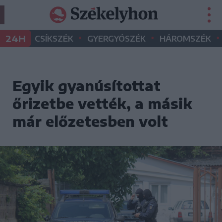
•
•
•
24H
CSÍKSZÉK
GYERGYÓSZÉK
HÁROMSZÉK
Egyik gyanúsítottat
őrizetbe vették, a másik
már előzetesben volt