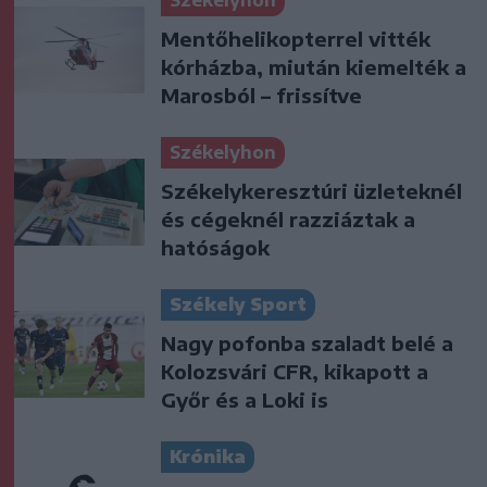
Székelyhon
Mentőhelikopterrel vitték
kórházba, miután kiemelték a
Marosból – frissítve
Székelyhon
Székelykeresztúri üzleteknél
és cégeknél razziáztak a
hatóságok
Székely Sport
Nagy pofonba szaladt belé a
Kolozsvári CFR, kikapott a
Győr és a Loki is
Krónika