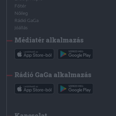
Főtér
Nőileg
Rádió GaGa
Jóállás
Médiatér alkalmazás
Rádió GaGa alkalmazás
Kapcsolat