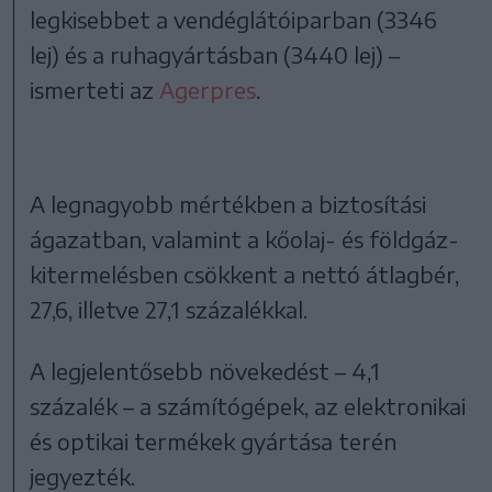
legkisebbet a vendéglátóiparban (3346
lej) és a ruhagyártásban (3440 lej) –
ismerteti az
Agerpres
.
A legnagyobb mértékben a biztosítási
ágazatban, valamint a kőolaj- és földgáz-
kitermelésben csökkent a nettó átlagbér,
27,6, illetve 27,1 százalékkal.
A legjelentősebb növekedést – 4,1
százalék – a számítógépek, az elektronikai
és optikai termékek gyártása terén
jegyezték.