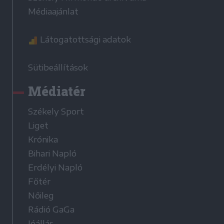
Médiaajánlat
Látogatottsági adatok
Sütibeállítások
Médiatér
Székely Sport
Liget
Krónika
Bihari Napló
Erdélyi Napló
Főtér
Nőileg
Rádió GaGa
Jóállás