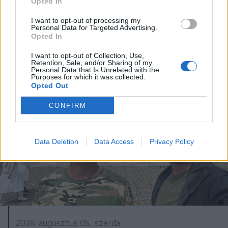
Opted In
biológiai sokféleség megőrzésére
vonatkozó stratégiát
I want to opt-out of processing my
Personal Data for Targeted Advertising.
Opted In
I want to opt-out of Collection, Use,
Retention, Sale, and/or Sharing of my
Personal Data that Is Unrelated with the
Purposes for which it was collected.
Opted Out
CONFIRM
Data Deletion
Data Access
Privacy Policy
2026. augusztus 05., szerda