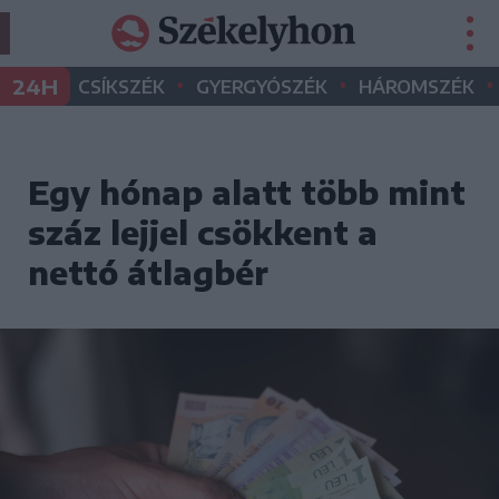
•
•
•
24H
CSÍKSZÉK
GYERGYÓSZÉK
HÁROMSZÉK
Egy hónap alatt több mint
száz lejjel csökkent a
nettó átlagbér