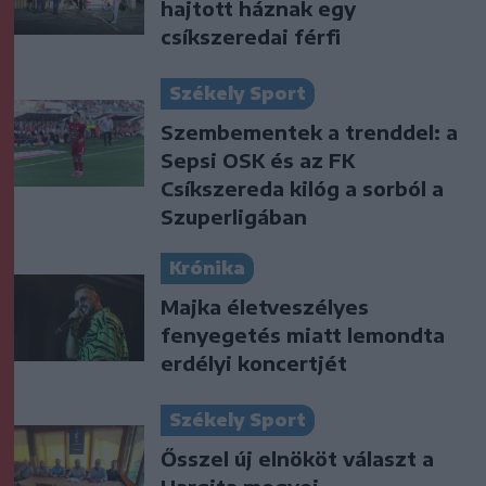
hajtott háznak egy
csíkszeredai férfi
Székely Sport
Szembementek a trenddel: a
Sepsi OSK és az FK
Csíkszereda kilóg a sorból a
Szuperligában
Krónika
Majka életveszélyes
fenyegetés miatt lemondta
erdélyi koncertjét
Székely Sport
Ősszel új elnököt választ a