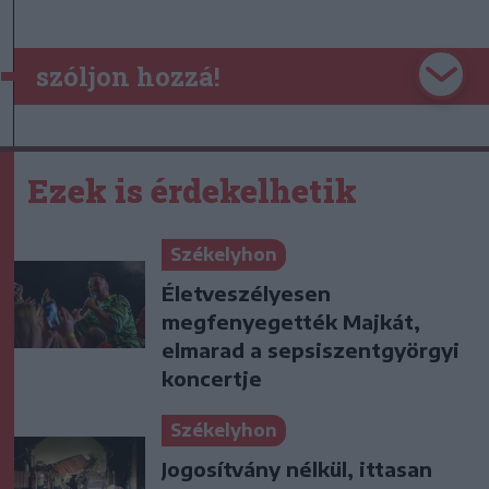
szóljon hozzá!
Ezek is érdekelhetik
Székelyhon
Életveszélyesen
megfenyegették Majkát,
elmarad a sepsiszentgyörgyi
koncertje
Székelyhon
Jogosítvány nélkül, ittasan