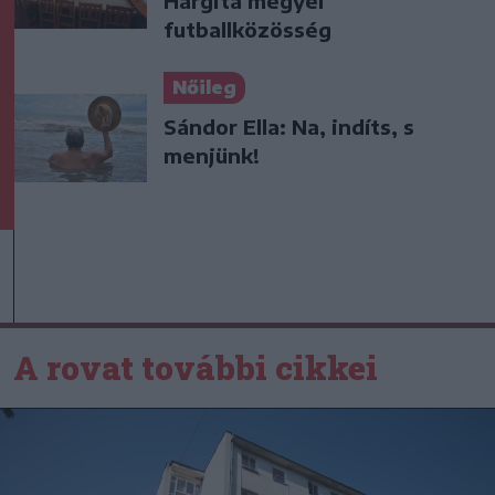
Hargita megyei
futballközösség
Nőileg
Sándor Ella: Na, indíts, s
menjünk!
A rovat további cikkei