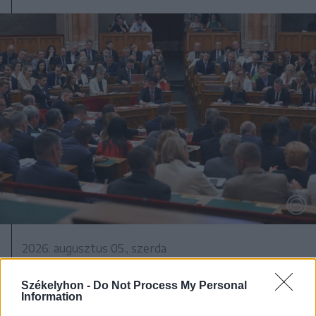
2026. augusztus 05., szerda
Kedden választhatják meg
Székelyhon -
Do Not Process My Personal
Magyarország új köztársasági
Information
elnökét