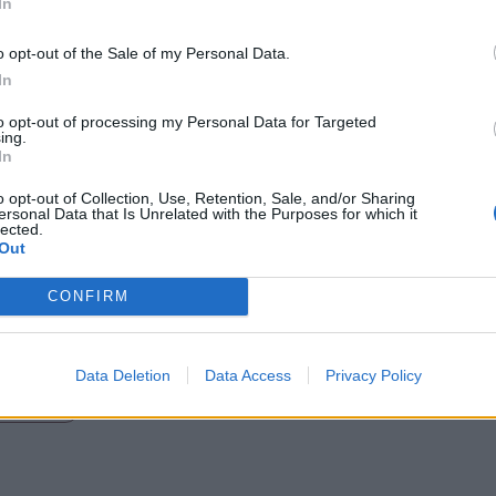
In
o opt-out of the Sale of my Personal Data.
In
to opt-out of processing my Personal Data for Targeted
ing.
In
o opt-out of Collection, Use, Retention, Sale, and/or Sharing
ersonal Data that Is Unrelated with the Purposes for which it
lected.
Out
et pontos okait és körülményeit – tudtuk meg
CONFIRM
pitányságtól érdeklődve.
Data Deletion
Data Access
Privacy Policy
tkirály