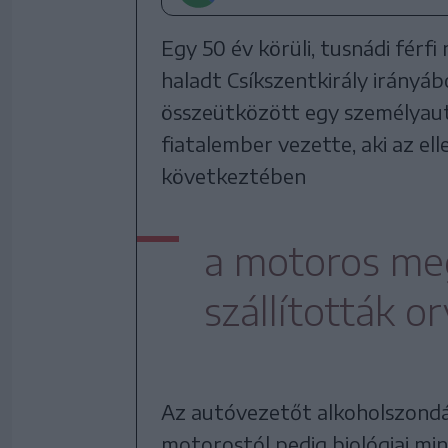
Egy 50 év körüli, tusnádi férf
haladt Csíkszentkirály irányáb
összeütközött egy személyautó
fiatalember vezette, aki az el
következtében
a motoros meg
szállították or
Az autóvezetőt alkoholszondáv
motorostól pedig biológiai min