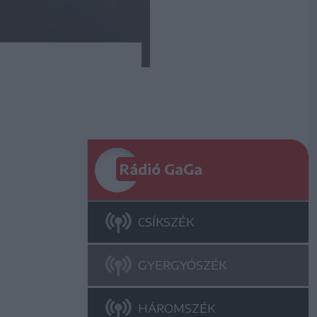
Rádió GaGa
CSÍKSZÉK
GYERGYÓSZÉK
HÁROMSZÉK