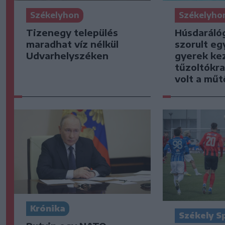
Székelyhon
Székelyho
Tizenegy település
Húsdaráló
maradhat víz nélkül
szorult eg
Udvarhelyszéken
gyerek kez
tűzoltókra
volt a mű
Krónika
Székely S