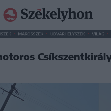
•
•
•
•
SZÉK
MAROSSZÉK
UDVARHELYSZÉK
VILÁG
otoros Csíkszentkirál