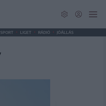
•
•
•
SPORT
LIGET
RÁDIÓ
JÓÁLLÁS
y