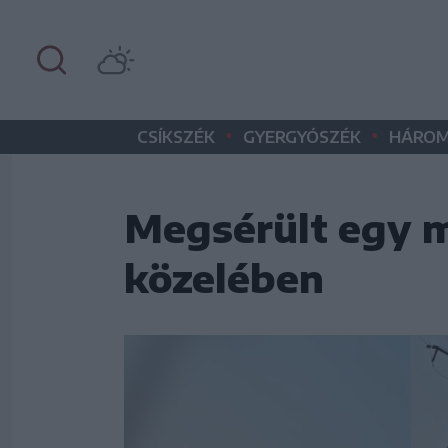
•
•
CSÍKSZÉK
GYERGYÓSZÉK
HÁROM
Megsérült egy m
közelében