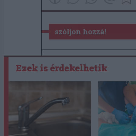
szóljon hozzá!
Ezek is érdekelhetik