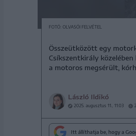
FOTÓ: OLVASÓI FELVÉTEL
Összeütközött egy motork
Csíkszentkirály közelében
a motoros megsérült, kórh
László Ildikó
2025. augusztus 11., 11:03
Itt állíthatja be, hogy a Go