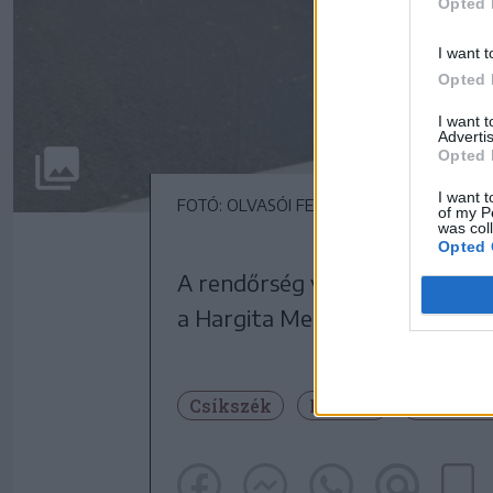
Opted 
I want t
Opted 
I want 
Advertis
Opted 
I want t
FOTÓ: OLVASÓI FELVÉTEL
of my P
was col
Opted 
A rendőrség vizsgálja a bales
a Hargita Megyei Rendőr-főka
Csíkszék
Baleset
Csíkszen