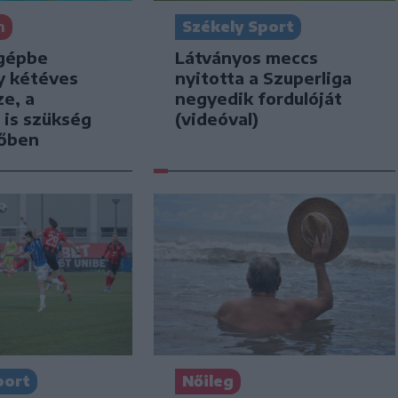
n
Székely Sport
gépbe
Látványos meccs
y kétéves
nyitotta a Szuperliga
e, a
negyedik fordulóját
 is szükség
(videóval)
tőben
port
Nőileg