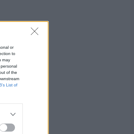
sonal or
ection to
ou may
 personal
out of the
 downstream
B’s List of