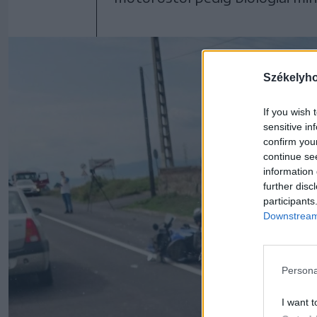
Székelyh
If you wish 
sensitive in
confirm you
continue se
information 
further disc
participants
Downstream 
Persona
I want t