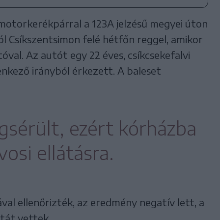
i motorkerékpárral a 123A jelzésű megyei úton
ól Csíkszentsimon felé hétfőn reggel, amikor
val. Az autót egy 22 éves, csíkcsekefalvi
lenkező irányból érkezett. A baleset
sérült, ezért kórházba
vosi ellátásra.
al ellenőrizték, az eredmény negatív lett, a
tát vettek.