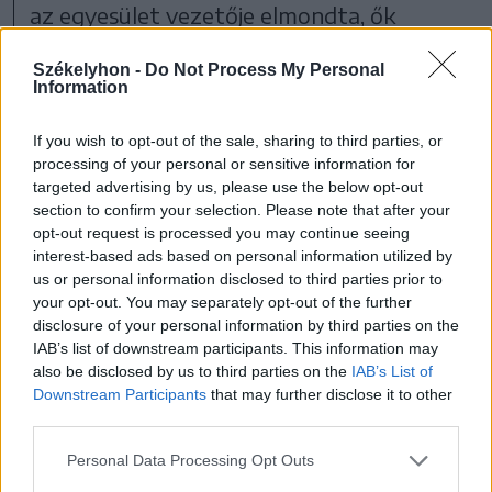
az egyesület vezetője elmondta, ők
intézményesen nem főztek a
Székelyhon -
Do Not Process My Personal
gyermekekre, azért főznek, mert ők ott is
Information
laknak. Az oda járó gyermekeknek a szülei
If you wish to opt-out of the sale, sharing to third parties, or
kell pakoljanak ételt, de vannak néhányan,
processing of your personal or sensitive information for
akik nem visznek, így
targeted advertising by us, please use the below opt-out
section to confirm your selection. Please note that after your
opt-out request is processed you may continue seeing
interest-based ads based on personal information utilized by
us or personal information disclosed to third parties prior to
kénytelenek voltak a
your opt-out. You may separately opt-out of the further
sajátjukból adni, hiszen a
disclosure of your personal information by third parties on the
IAB’s list of downstream participants. This information may
gyermek kívánta, amikor
also be disclosed by us to third parties on the
IAB’s List of
Downstream Participants
that may further disclose it to other
elkezdődött a közös
third parties.
tízóraizás
Personal Data Processing Opt Outs