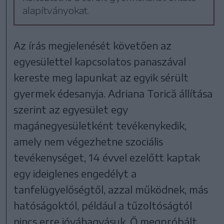
alapítványokat.
Az írás megjelenését követően az
egyesülettel kapcsolatos panaszával
kereste meg lapunkat az egyik sérült
gyermek édesanyja. Adriana Torică állítása
szerint az egyesület egy
magánegyesületként tevékenykedik,
amely nem végezhetne szociális
tevékenységet, 14 évvel ezelőtt kaptak
egy ideiglenes engedélyt a
tanfelügyelőségtől, azzal működnek, más
hatóságoktól, például a tűzoltóságtól
nincs erre jóváhagyásuk. Ő megpróbált