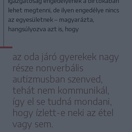
igazgatóság engedélyének a birtokában
lehet megtenni, de ilyen engedélye nincs
az egyesületnek – magyarázta,
hangsúlyozva azt is, hogy
az oda járó gyerekek nagy
része nonverbális
autizmusban szenved,
tehát nem kommunikál,
így el se tudná mondani,
hogy ízlett-e neki az étel
vagy sem.