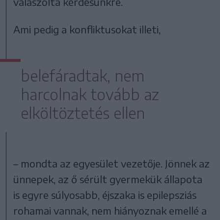
válaszolta kérdésünkre.
Ami pedig a konfliktusokat illeti,
belefáradtak, nem
harcolnak tovább az
elköltöztetés ellen
– mondta az egyesület vezetője. Jönnek az
ünnepek, az ő sérült gyermekük állapota
is egyre súlyosabb, éjszaka is epilepsziás
rohamai vannak, nem hiányoznak emellé a