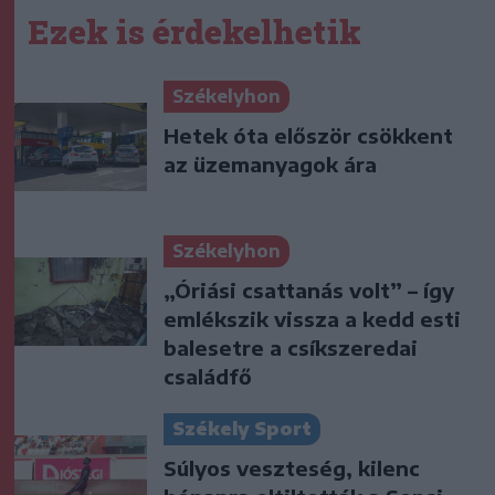
Ezek is érdekelhetik
Székelyhon
Hetek óta először csökkent
az üzemanyagok ára
Székelyhon
„Óriási csattanás volt” – így
emlékszik vissza a kedd esti
balesetre a csíkszeredai
családfő
Székely Sport
Súlyos veszteség, kilenc