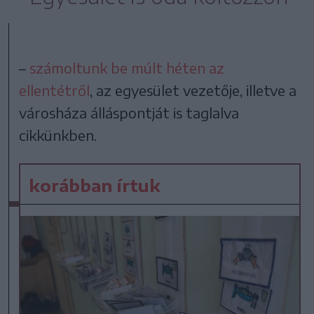
–
számoltunk be múlt héten az
ellentétről
, az egyesület vezetője, illetve a
városháza álláspontját is taglalva
cikkünkben.
korábban írtuk