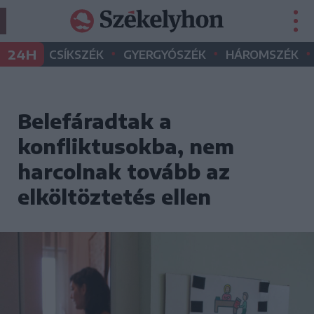
•
•
•
24H
CSÍKSZÉK
GYERGYÓSZÉK
HÁROMSZÉK
Belefáradtak a
konfliktusokba, nem
harcolnak tovább az
elköltöztetés ellen