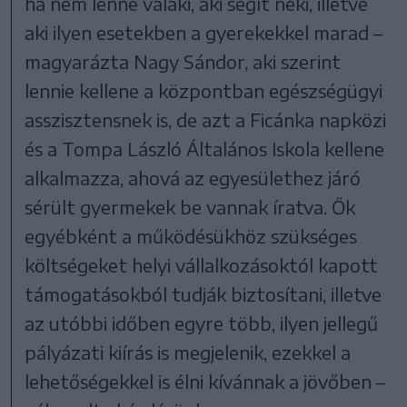
ha nem lenne valaki, aki segít neki, illetve
aki ilyen esetekben a gyerekekkel marad –
magyarázta Nagy Sándor, aki szerint
lennie kellene a központban egészségügyi
asszisztensnek is, de azt a Ficánka napközi
és a Tompa László Általános Iskola kellene
alkalmazza, ahová az egyesülethez járó
sérült gyermekek be vannak íratva. Ők
egyébként a működésükhöz szükséges
költségeket helyi vállalkozásoktól kapott
támogatásokból tudják biztosítani, illetve
az utóbbi időben egyre több, ilyen jellegű
pályázati kiírás is megjelenik, ezekkel a
lehetőségekkel is élni kívánnak a jövőben –