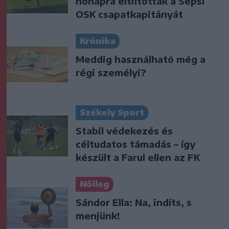
hónapra eltiltották a Sepsi
OSK csapatkapitányát
Krónika
Meddig használható még a
régi személyi?
Székely Sport
Stabil védekezés és
céltudatos támadás – így
készült a Farul ellen az FK
Nőileg
Sándor Ella: Na, indíts, s
menjünk!