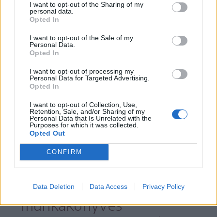
I want to opt-out of the Sharing of my
personal data.
Opted In
– magyarázta Nagy Sándor.
I want to opt-out of the Sale of my
Personal Data.
Opted In
A hozzájárulásokat illetően az egyesület
I want to opt-out of processing my
vezetője azt mondta, a tanfelügyelőség
Personal Data for Targeted Advertising.
Opted In
nem tudott annyi pedagógust biztosítani,
I want to opt-out of Collection, Use,
amennyi a sérült gyermekek mellé
Retention, Sale, and/or Sharing of my
Personal Data that Is Unrelated with the
szükséges, ezért ezt az egyesület kellett
Purposes for which it was collected.
Opted Out
megoldja.
CONFIRM
Három saját,
Data Deletion
Data Access
Privacy Policy
munkakönyves