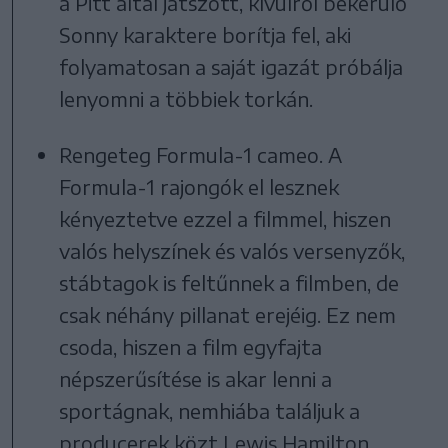
a Pitt által játszott, kívülről bekerülő
Sonny karaktere borítja fel, aki
folyamatosan a saját igazát próbálja
lenyomni a többiek torkán.
Rengeteg Formula-1 cameo. A
Formula-1 rajongók el lesznek
kényeztetve ezzel a filmmel, hiszen
valós helyszínek és valós versenyzők,
stábtagok is feltűnnek a filmben, de
csak néhány pillanat erejéig. Ez nem
csoda, hiszen a film egyfajta
népszerűsítése is akar lenni a
sportágnak, nemhiába találjuk a
producerek közt Lewis Hamilton