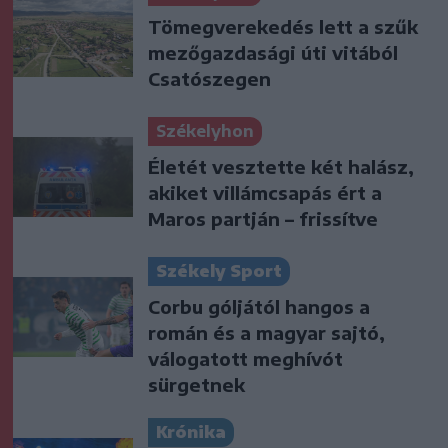
Tömegverekedés lett a szűk
mezőgazdasági úti vitából
Csatószegen
Székelyhon
Életét vesztette két halász,
akiket villámcsapás ért a
Maros partján – frissítve
Székely Sport
Corbu góljától hangos a
román és a magyar sajtó,
válogatott meghívót
sürgetnek
Krónika