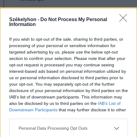
Székelyhon -
Do Not Process My Personal
Information
If you wish to opt-out of the sale, sharing to third parties, or
processing of your personal or sensitive information for
targeted advertising by us, please use the below opt-out
section to confirm your selection. Please note that after your
opt-out request is processed you may continue seeing
interest-based ads based on personal information utilized by
us or personal information disclosed to third parties prior to
your opt-out. You may separately opt-out of the further
disclosure of your personal information by third parties on the
FOTÓ: F1-THE MOVIE
IAB’s list of downstream participants. This information may
also be disclosed by us to third parties on the
IAB’s List of
A minőségi sport- ezen belül is az
Downstream Participants
that may further disclose it to other
third parties.
autóversenyzős filmek közt van a
Personal Data Processing Opt Outs
helye. A 2020-ban négy Oscar-jelölésig