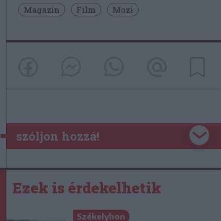
Magazin
Film
Mozi
szóljon hozzá!
Ezek is érdekelhetik
Székelyhon