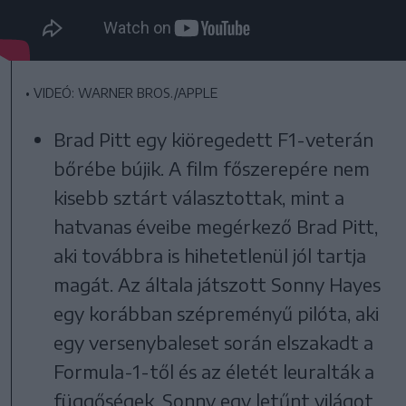
•
VIDEÓ: WARNER BROS./APPLE
Brad Pitt egy kiöregedett F1-veterán
bőrébe bújik. A film főszerepére nem
kisebb sztárt választottak, mint a
hatvanas éveibe megérkező Brad Pitt,
aki továbbra is hihetetlenül jól tartja
magát. Az általa játszott Sonny Hayes
egy korábban szépreményű pilóta, aki
egy versenybaleset során elszakadt a
Formula-1-től és az életét leuralták a
függőségek. Sonny egy letűnt világot