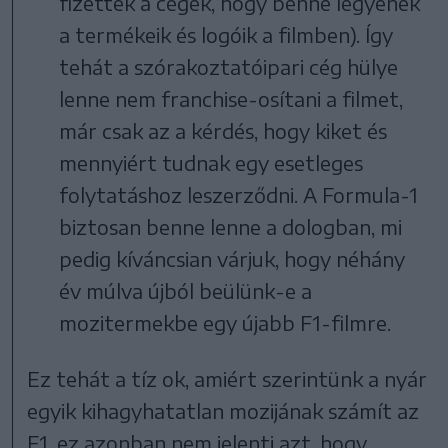
fizettek a cégek, hogy benne legyenek
a termékeik és logóik a filmben). Így
tehát a szórakoztatóipari cég hülye
lenne nem franchise-osítani a filmet,
már csak az a kérdés, hogy kiket és
mennyiért tudnak egy esetleges
folytatáshoz leszerződni. A Formula-1
biztosan benne lenne a dologban, mi
pedig kíváncsian várjuk, hogy néhány
év múlva újból beülünk-e a
mozitermekbe egy újabb F1-filmre.
Ez tehát a tíz ok, amiért szerintünk a nyár
egyik kihagyhatatlan mozijának számít az
F1, ez azonban nem jelenti azt, hogy