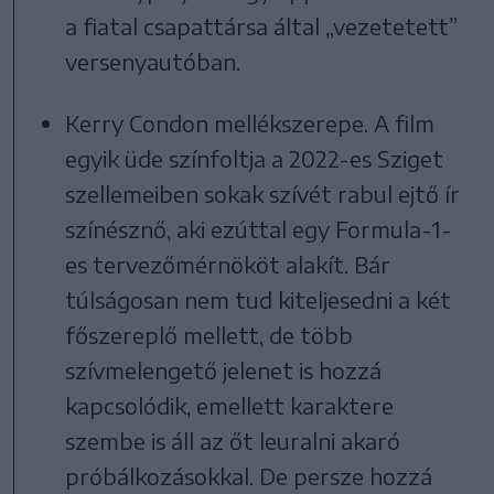
a fiatal csapattársa által „vezetetett”
versenyautóban.
Kerry Condon mellékszerepe. A film
egyik üde színfoltja a 2022-es Sziget
szellemeiben sokak szívét rabul ejtő ír
színésznő, aki ezúttal egy Formula-1-
es tervezőmérnököt alakít. Bár
túlságosan nem tud kiteljesedni a két
főszereplő mellett, de több
szívmelengető jelenet is hozzá
kapcsolódik, emellett karaktere
szembe is áll az őt leuralni akaró
próbálkozásokkal. De persze hozzá