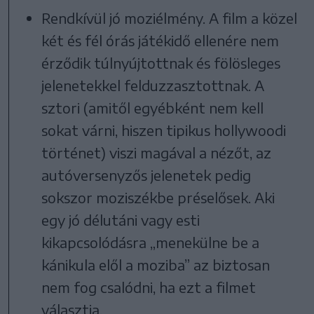
Rendkívül jó moziélmény. A film a közel
két és fél órás játékidő ellenére nem
érződik túlnyújtottnak és fölösleges
jelenetekkel felduzzasztottnak. A
sztori (amitől egyébként nem kell
sokat várni, hiszen tipikus hollywoodi
történet) viszi magával a nézőt, az
autóversenyzős jelenetek pedig
sokszor moziszékbe préselősek. Aki
egy jó délutáni vagy esti
kikapcsolódásra „menekülne be a
kánikula elől a moziba” az biztosan
nem fog csalódni, ha ezt a filmet
választja.