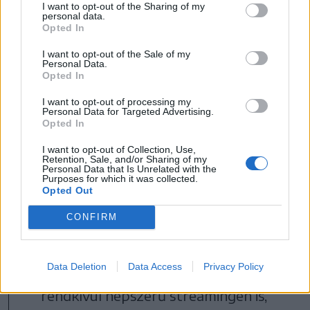
jutó és ebből kettőt díjra váltó
I want to opt-out of the Sharing of my
personal data.
(legjobb vágás és legjobb hangvágás)
Opted In
Aszfalt királyai
és a 2013-as
Hajsza a
I want to opt-out of the Sale of my
Personal Data.
győzelemért
után ez a film is tovább
Opted In
emeli az autóversenyzős drámák
I want to opt-out of processing my
Personal Data for Targeted Advertising.
renoméját és próbálja feledtetni az
Opted In
olyan, kevésbé jó próbálkozásokat,
I want to opt-out of Collection, Use,
Retention, Sale, and/or Sharing of my
mint amilyen a 2023-as
Gran
Personal Data that Is Unrelated with the
Purposes for which it was collected.
Tourismo
, vagy éppen a 2014-es
Opted Out
Need for Speed
voltak. Igaz, hogy az
CONFIRM
utóbbi két videójáték-adaptációt nem
lehet egy napon emlegetni a Formula-1
Data Deletion
Data Access
Privacy Policy
világában, ami a valós futamok mellett
rendkívül népszerű streamingen is,