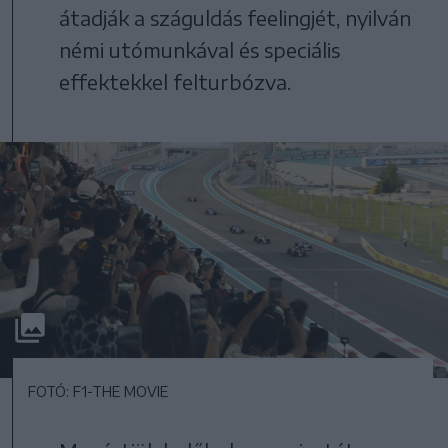
átadják a száguldás feelingjét, nyilván
némi utómunkával és speciális
effektekkel felturbózva.
FOTÓ: F1-THE MOVIE