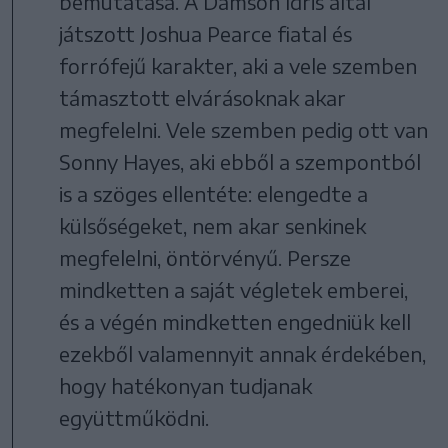
bemutatása. A Damson Idris által
játszott Joshua Pearce fiatal és
forrófejű karakter, aki a vele szemben
támasztott elvárásoknak akar
megfelelni. Vele szemben pedig ott van
Sonny Hayes, aki ebből a szempontból
is a szöges ellentéte: elengedte a
külsőségeket, nem akar senkinek
megfelelni, öntörvényű. Persze
mindketten a saját végletek emberei,
és a végén mindketten engedniük kell
ezekből valamennyit annak érdekében,
hogy hatékonyan tudjanak
együttműködni.