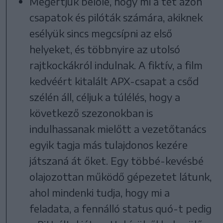
Megértjük belőle, hogy mi a tét azon
csapatok és pilóták számára, akiknek
esélyük sincs megcsípni az első
helyeket, és többnyire az utolsó
rajtkockákról indulnak. A fiktív, a film
kedvéért kitalált APX-csapat a csőd
szélén áll, céljuk a túlélés, hogy a
következő szezonokban is
indulhassanak mielőtt a vezetőtanács
egyik tagja más tulajdonos kezére
játszaná át őket. Egy többé-kevésbé
olajozottan működő gépezetet látunk,
ahol mindenki tudja, hogy mi a
feladata, a fennálló status quó-t pedig