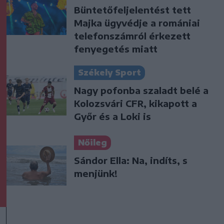
Büntetőfeljelentést tett
Majka ügyvédje a romániai
telefonszámról érkezett
fenyegetés miatt
Székely Sport
Nagy pofonba szaladt belé a
Kolozsvári CFR, kikapott a
Győr és a Loki is
Nőileg
Sándor Ella: Na, indíts, s
menjünk!