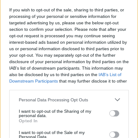
If you wish to opt-out of the sale, sharing to third parties, or
processing of your personal or sensitive information for
targeted advertising by us, please use the below opt-out
section to confirm your selection. Please note that after your
opt-out request is processed you may continue seeing
interest-based ads based on personal information utilized by
us or personal information disclosed to third parties prior to
Hasznos
your opt-out. You may separately opt-out of the further
disclosure of your personal information by third parties on the
Impresszum
IAB’s list of downstream participants. This information may
Szerzői jogok
also be disclosed by us to third parties on the
IAB’s List of
Downstream Participants
that may further disclose it to other
Adatvédelmi tájékoztató
third parties.
Cookie-kezelési tájékoztató
Hozzászólási szabályzat
Personal Data Processing Opt Outs
Nyomtatott lapjaink archívuma
I want to opt-out of the Sharing of my
personal data.
Székely Hírmondó archívuma
Opted In
Médiaajánlat
I want to opt-out of the Sale of my
Personal Data.