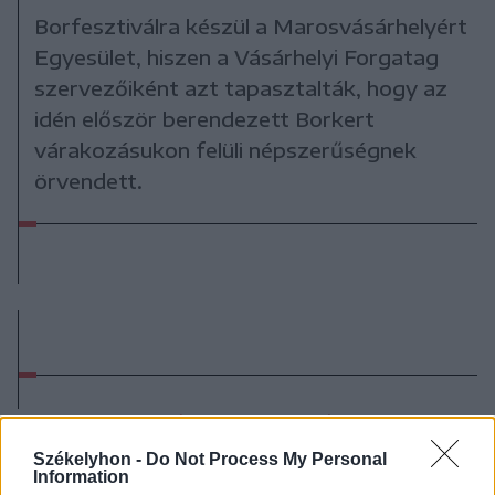
Borfesztiválra készül a Marosvásárhelyért
Egyesület, hiszen a Vásárhelyi Forgatag
szervezőiként azt tapasztalták, hogy az
idén először berendezett Borkert
várakozásukon felüli népszerűségnek
örvendett.
Korábbi cikkek betöltése
Székelyhon -
Do Not Process My Personal
Information