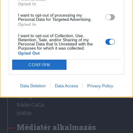
Látogatottsági adatok
Opted In
I want to opt-out of processing my
Personal Data for Targeted Advertising.
Sütibeállítások
Opted In
Médiatér
I want to opt-out of Collection, Use,
Retention, Sale, and/or Sharing of my
Personal Data that Is Unrelated with the
Székely Sport
Purposes for which it was collected.
Opted Out
Liget
Krónika
CONFIRM
Bihari Napló
Erdélyi Napló
Data Deletion
Data Access
Privacy Policy
Főtér
Nőileg
Rádió GaGa
Jóállás
Médiatér alkalmazás