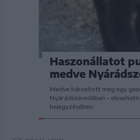
Haszonállatot pu
medve Nyárádsz
Medve károsított meg egy gaz
Nyárádszeredában – olvasható
bejegyzésében.