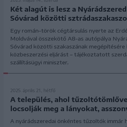
2025. május 14., szerda
Két alagút is lesz a Nyárádszered
Sóvárad közötti sztrádaszakasz
Egy román–török cégtársulás nyerte az Erdé
Moldvával összekötő A8-as autópálya Nyár
Sóvárad közötti szakaszának megépítésére k
közbeszerzési eljárást – tájékoztatott szerd
szállításügyi miniszter.
2025. április 21., hétfő
A település, ahol tűzoltótömlőve
locsolják meg a lányokat, asszo
A nyárádszeredai önkéntes tűzoltók immár 