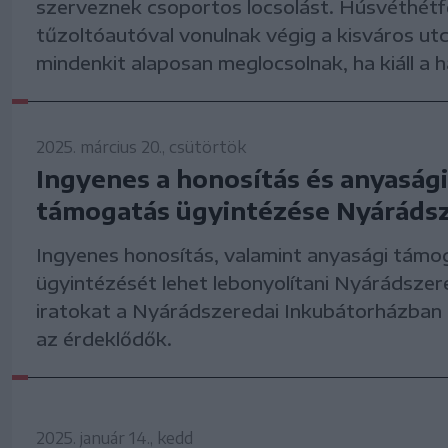
szerveznek csoportos locsolást. Húsvéthét
tűzoltóautóval vonulnak végig a kisváros utc
mindenkit alaposan meglocsolnak, ha kiáll a h
2025. március 20., csütörtök
Ingyenes a honosítás és anyasági
támogatás ügyintézése Nyáráds
Ingyenes honosítás, valamint anyasági támo
ügyintézését lehet lebonyolítani Nyárádsze
iratokat a Nyárádszeredai Inkubátorházban 
az érdeklődők.
2025. január 14., kedd