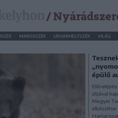
/ Nyárádszer
•
•
•
•
SZÉK
MAROSSZÉK
UDVARHELYSZÉK
VILÁG
Tesznek
„nyomor
épülő a
Előrelépés
útjával ka
Megyei Tan
elkészítse
Hamarosan