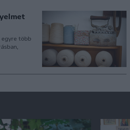
gyelmet
 egyre több
rrásban,