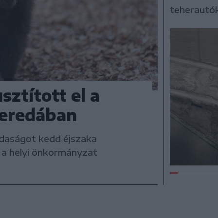
teherautóka
sztított el a
eredában
daságot kedd éjszaka
 a helyi önkormányzat