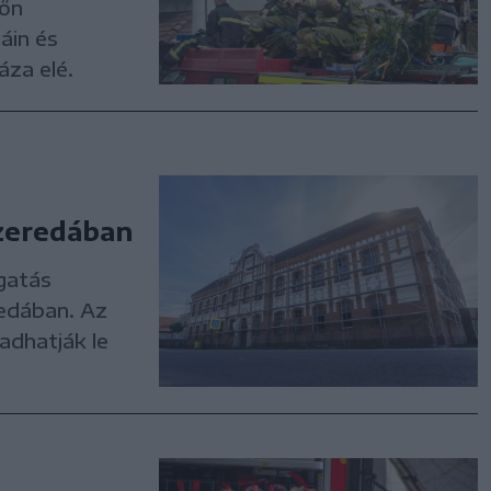
főn
áin és
áza elé.
zeredában
gatás
redában. Az
adhatják le