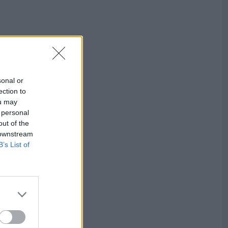
sonal or
ection to
ou may
 personal
out of the
 downstream
B’s List of