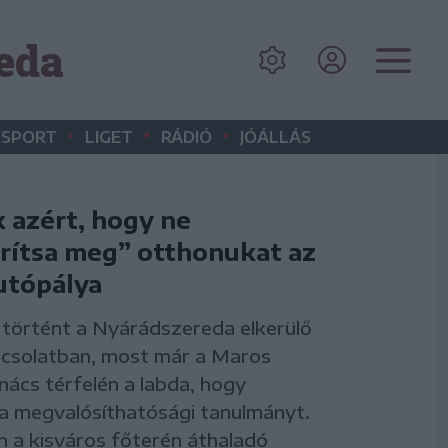
eda
•
•
•
SPORT
LIGET
RÁDIÓ
JÓÁLLÁS
 azért, hogy ne
ítsa meg” otthonukat az
utópálya
 történt a Nyárádszereda elkerülő
pcsolatban, most már a Maros
ács térfelén a labda, hogy
 a megvalósíthatósági tanulmányt.
 a kisváros főterén áthaladó