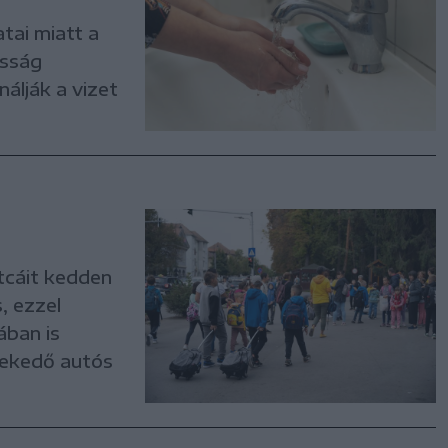
tai miatt a
osság
álják a vizet
tcáit kedden
, ezzel
ában is
vekedő autós