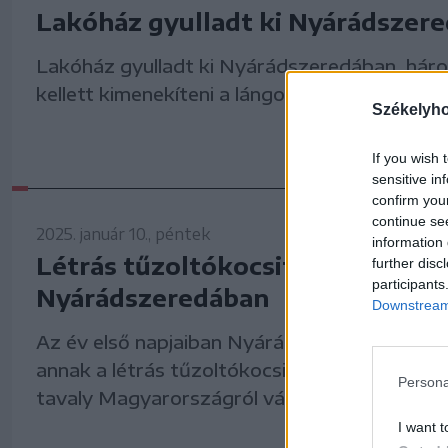
Lakóház gyulladt ki Nyárádszer
Lakóház gyulladt ki Nyárádszeredában, hár
kellett kimenekíteni a lángoló épületből kedd
Székelyh
If you wish 
sensitive in
confirm you
continue se
2025. január 10., péntek
information 
Létrás tűzoltókocsit vásároltak
further disc
participants
Nyárádszeredában
Downstream 
Az év első napjaiban Nyárádszeredában kipr
annak a létrás tűzoltókocsinak a működését
Persona
tavaly Magyarországról vásároltak az önkén
I want t