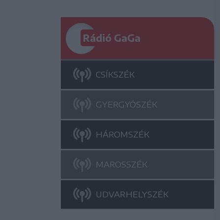
Rádió GaGa
CSÍKSZÉK
GYERGYÓSZÉK
HÁROMSZÉK
MAROSSZÉK
UDVARHELYSZÉK