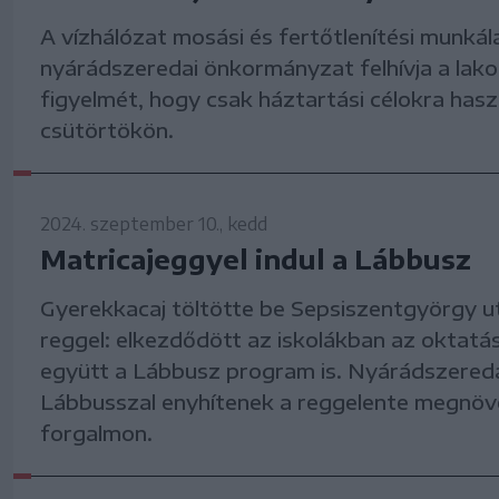
A vízhálózat mosási és fertőtlenítési munkála
nyárádszeredai önkormányzat felhívja a lak
figyelmét, hogy csak háztartási célokra haszn
csütörtökön.
2024. szeptember 10., kedd
Matricajeggyel indul a Lábbusz
Gyerekkacaj töltötte be Sepsiszentgyörgy u
reggel: elkezdődött az iskolákban az oktatás
együtt a Lábbusz program is. Nyárádszered
Lábbusszal enyhítenek a reggelente megnö
forgalmon.