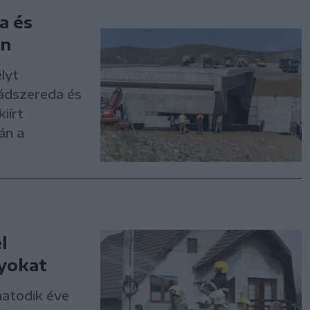
a és
on
lyt
ádszereda és
iírt
án a
l
nyokat
hatodik éve