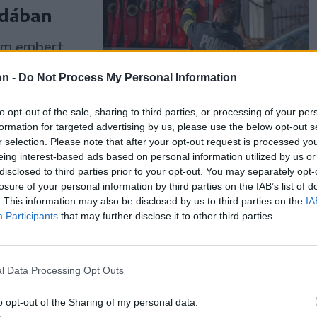
edában
om embert
en reggel.
on -
Do Not Process My Personal Information
to opt-out of the sale, sharing to third parties, or processing of your per
formation for targeted advertising by us, please use the below opt-out s
r selection. Please note that after your opt-out request is processed y
eing interest-based ads based on personal information utilized by us or
disclosed to third parties prior to your opt-out. You may separately opt-
losure of your personal information by third parties on the IAB’s list of
. This information may also be disclosed by us to third parties on the
IA
Participants
that may further disclose it to other third parties.
óbálták
, amelyet
l Data Processing Opt Outs
tes tűzoltók.
o opt-out of the Sharing of my personal data.