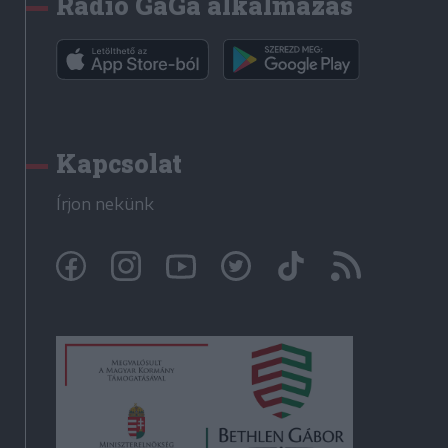
Rádió GaGa alkalmazás
Kapcsolat
Írjon nekünk