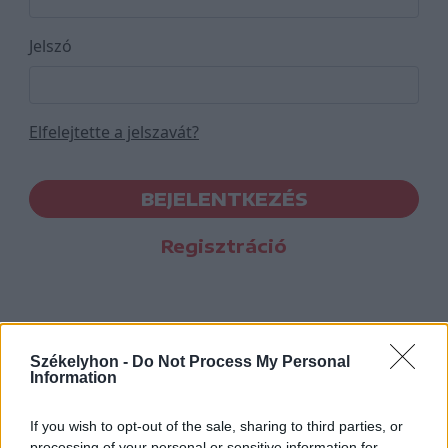
Jelszó
Elfelejtette a jelszavát?
BEJELENTKEZÉS
Regisztráció
Székelyhon -
Do Not Process My Personal
Information
If you wish to opt-out of the sale, sharing to third parties, or
processing of your personal or sensitive information for