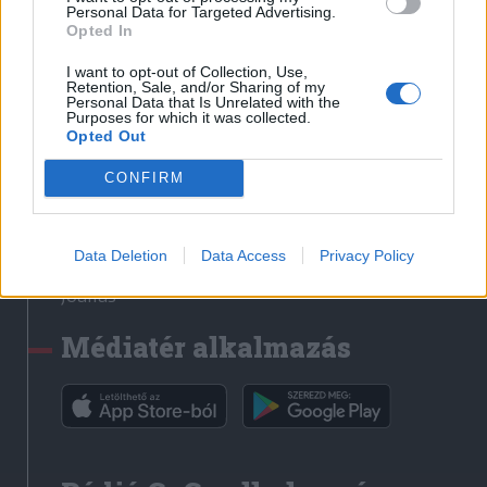
Médiatér
Personal Data for Targeted Advertising.
Opted In
Székely Sport
I want to opt-out of Collection, Use,
Liget
Retention, Sale, and/or Sharing of my
Personal Data that Is Unrelated with the
Krónika
Purposes for which it was collected.
Opted Out
Bihari Napló
Erdélyi Napló
CONFIRM
Főtér
Nőileg
Data Deletion
Data Access
Privacy Policy
Rádió GaGa
Jóállás
Médiatér alkalmazás