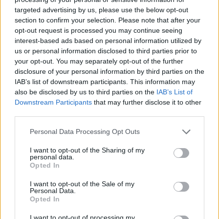
targeted advertising by us, please use the below opt-out
section to confirm your selection. Please note that after your
Hasznos
opt-out request is processed you may continue seeing
interest-based ads based on personal information utilized by
Impresszum
us or personal information disclosed to third parties prior to
your opt-out. You may separately opt-out of the further
Szerzői jogok
disclosure of your personal information by third parties on the
Adatvédelmi tájékoztató
IAB’s list of downstream participants. This information may
Cookie-kezelési tájékoztató
also be disclosed by us to third parties on the
IAB’s List of
Downstream Participants
that may further disclose it to other
Hozzászólási szabályzat
third parties.
Nyomtatott lapjaink archívuma
Székely Hírmondó archívuma
Personal Data Processing Opt Outs
Médiaajánlat
I want to opt-out of the Sharing of my
personal data.
Opted In
Látogatottsági adatok
I want to opt-out of the Sale of my
Personal Data.
Sütibeállítások
Opted In
I want to opt-out of processing my