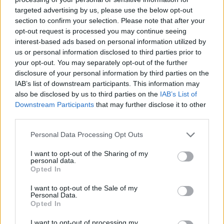
targeted advertising by us, please use the below opt-out
section to confirm your selection. Please note that after your
Hasznos
opt-out request is processed you may continue seeing
interest-based ads based on personal information utilized by
Impresszum
us or personal information disclosed to third parties prior to
your opt-out. You may separately opt-out of the further
Szerzői jogok
disclosure of your personal information by third parties on the
Adatvédelmi tájékoztató
IAB’s list of downstream participants. This information may
Cookie-kezelési tájékoztató
also be disclosed by us to third parties on the
IAB’s List of
Downstream Participants
that may further disclose it to other
Hozzászólási szabályzat
third parties.
Nyomtatott lapjaink archívuma
Székely Hírmondó archívuma
Personal Data Processing Opt Outs
Médiaajánlat
I want to opt-out of the Sharing of my
personal data.
Opted In
Látogatottsági adatok
I want to opt-out of the Sale of my
Personal Data.
Sütibeállítások
Opted In
I want to opt-out of processing my