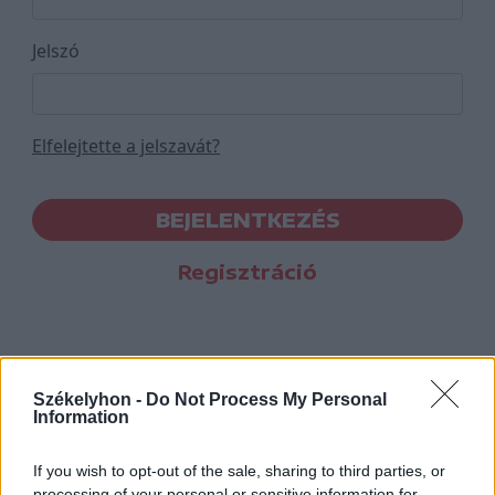
Jelszó
Elfelejtette a jelszavát?
BEJELENTKEZÉS
Regisztráció
Székelyhon -
Do Not Process My Personal
Information
If you wish to opt-out of the sale, sharing to third parties, or
processing of your personal or sensitive information for