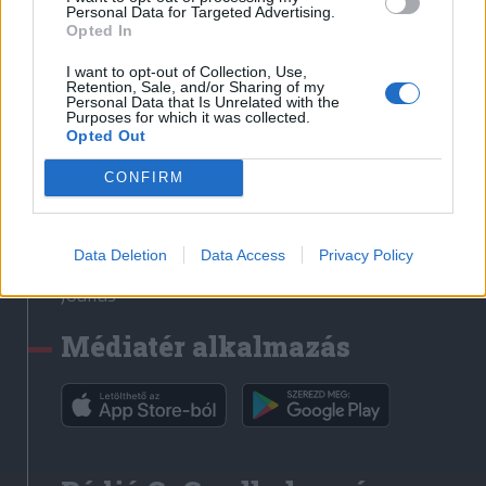
Médiatér
Personal Data for Targeted Advertising.
Opted In
Székely Sport
I want to opt-out of Collection, Use,
Liget
Retention, Sale, and/or Sharing of my
Personal Data that Is Unrelated with the
Krónika
Purposes for which it was collected.
Opted Out
Bihari Napló
Erdélyi Napló
CONFIRM
Főtér
Nőileg
Data Deletion
Data Access
Privacy Policy
Rádió GaGa
Jóállás
Médiatér alkalmazás