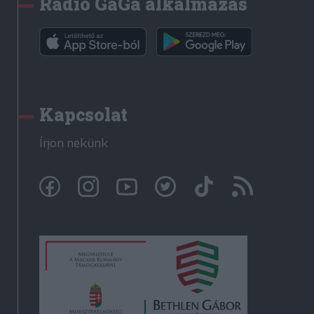
Rádió GaGa alkalmazás
Kapcsolat
Írjon nekünk