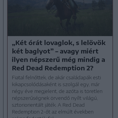
„Két órát lovaglok, s lelövök
két baglyot” – avagy miért
ilyen népszerű még mindig a
Red Dead Redemption 2?
Fiatal felnőttek, de akár családapák esti
kikapcsolódásaként is szolgál egy, már
négy éve megjelent, de azóta is töretlen
népszerűségnek örvendő nyílt világú,
sztoriorientált játék. A Red Dead
Redemption 2-őt az elmúlt években