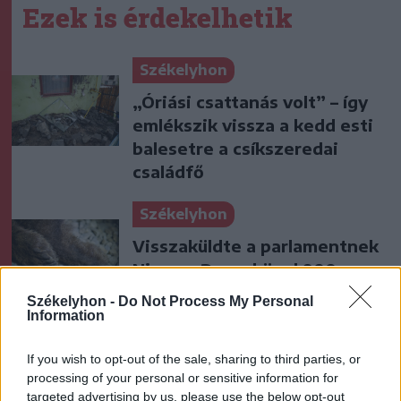
Ezek is érdekelhetik
Székelyhon
„Óriási csattanás volt” – így
emlékszik vissza a kedd esti
balesetre a csíkszeredai
családfő
Székelyhon
Visszaküldte a parlamentnek
Nicușor Dan a közel 900
medve kilövését lehetővé
Székelyhon -
Do Not Process My Personal
tevő törvényt
Information
Székely Sport
If you wish to opt-out of the sale, sharing to third parties, or
processing of your personal or sensitive information for
Súlyos veszteség, kilenc
targeted advertising by us, please use the below opt-out