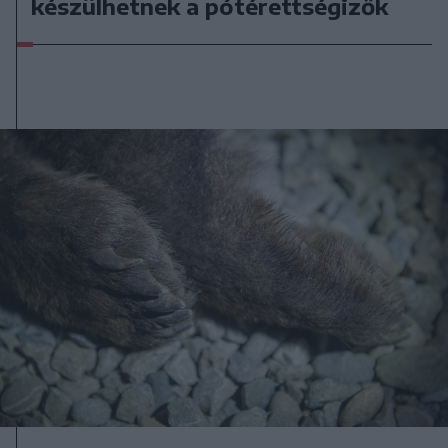
készülhetnek a pótérettségizők