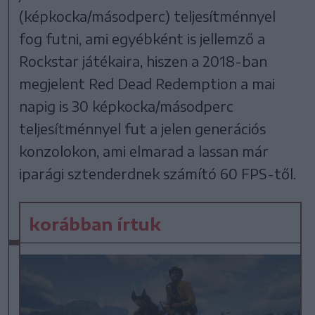
(képkocka/másodperc) teljesítménnyel
fog futni, ami egyébként is jellemző a
Rockstar játékaira, hiszen a 2018-ban
megjelent Red Dead Redemption a mai
napig is 30 képkocka/másodperc
teljesítménnyel fut a jelen generációs
konzolokon, ami elmarad a lassan már
iparági sztenderdnek számító 60 FPS-től.
korábban írtuk