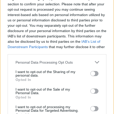
hónapra eltiltották a Sepsi
section to confirm your selection. Please note that after your
OSK csapatkapitányát
opt-out request is processed you may continue seeing
interest-based ads based on personal information utilized by
us or personal information disclosed to third parties prior to
Krónika
your opt-out. You may separately opt-out of the further
disclosure of your personal information by third parties on the
Meddig használható még a
IAB’s list of downstream participants. This information may
régi személyi?
also be disclosed by us to third parties on the
IAB’s List of
Downstream Participants
that may further disclose it to other
third parties.
Székely Sport
Personal Data Processing Opt Outs
Egyetlen székelyföldi
I want to opt-out of the Sharing of my
résztvevő lesz a futsal 2.
personal data.
Opted In
Ligában
I want to opt-out of the Sale of my
Personal Data.
Nőileg
Opted In
Sándor Ella: Na, indíts, s
I want to opt-out of processing my
menjünk!
Personal Data for Targeted Advertising.