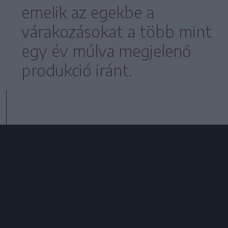
emelik az egekbe a
várakozásokat a több mint
egy év múlva megjelenő
produkció iránt.