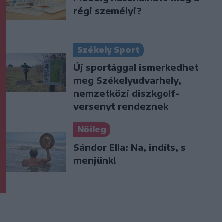
régi személyi?
Székely Sport
Új sportággal ismerkedhet
meg Székelyudvarhely,
nemzetközi diszkgolf-
versenyt rendeznek
Nőileg
Sándor Ella: Na, indíts, s
menjünk!