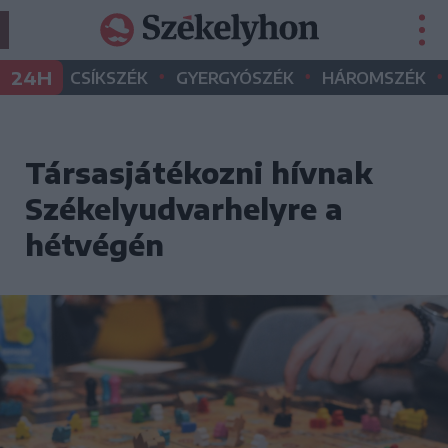
•
•
•
24H
CSÍKSZÉK
GYERGYÓSZÉK
HÁROMSZÉK
Társasjátékozni hívnak
Székelyudvarhelyre a
hétvégén