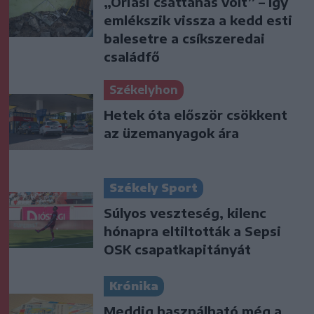
„Óriási csattanás volt” – így
emlékszik vissza a kedd esti
balesetre a csíkszeredai
családfő
Székelyhon
Hetek óta először csökkent
az üzemanyagok ára
Székely Sport
Súlyos veszteség, kilenc
hónapra eltiltották a Sepsi
OSK csapatkapitányát
Krónika
Meddig használható még a