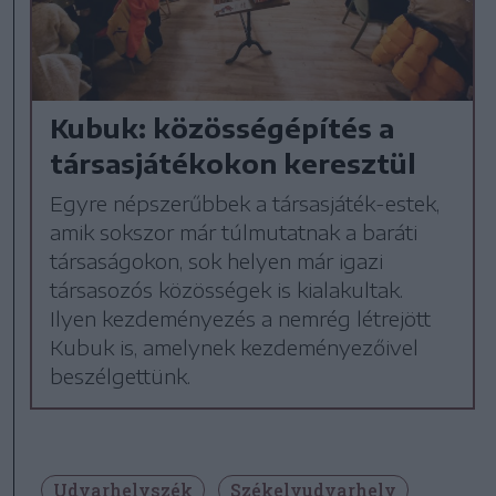
Kubuk: közösségépítés a
társasjátékokon keresztül
Egyre népszerűbbek a társasjáték-estek,
amik sokszor már túlmutatnak a baráti
társaságokon, sok helyen már igazi
társasozós közösségek is kialakultak.
Ilyen kezdeményezés a nemrég létrejött
Kubuk is, amelynek kezdeményezőivel
beszélgettünk.
Udvarhelyszék
Székelyudvarhely