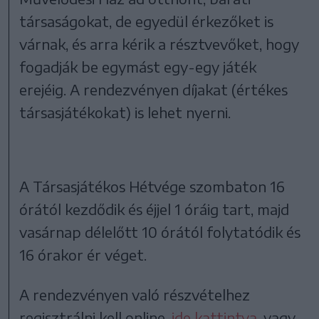
társaságokat, de egyedül érkezőket is
várnak, és arra kérik a résztvevőket, hogy
fogadják be egymást egy-egy játék
erejéig. A rendezvényen díjakat (értékes
társasjátékokat) is lehet nyerni.
A Társasjátékos Hétvége szombaton 16
órától kezdődik és éjjel 1 óráig tart, majd
vasárnap délelőtt 10 órától folytatódik és
16 órakor ér véget.
A rendezvényen való részvételhez
regisztrálni kell online,
ide kattintva
, vagy