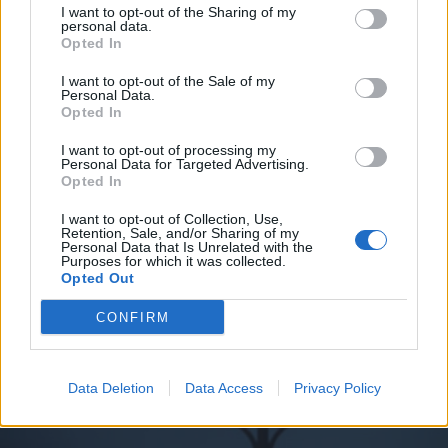
I want to opt-out of the Sharing of my
personal data.
Opted In
2026. augusztus 08., szombat
I want to opt-out of the Sale of my
Personal Data.
Már több mint száz településen
Opted In
kellett vízkorlátozást bevezetni
I want to opt-out of processing my
országszerte
Personal Data for Targeted Advertising.
Opted In
I want to opt-out of Collection, Use,
Retention, Sale, and/or Sharing of my
Personal Data that Is Unrelated with the
Purposes for which it was collected.
Opted Out
CONFIRM
Data Deletion
Data Access
Privacy Policy