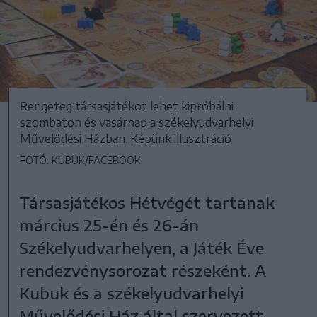
Rengeteg társasjátékot lehet kipróbálni
szombaton és vasárnap a székelyudvarhelyi
Művelődési Házban. Képünk illusztráció
FOTÓ: KUBUK/FACEBOOK
Társasjátékos Hétvégét tartanak
március 25-én és 26-án
Székelyudvarhelyen, a Játék Éve
rendezvénysorozat részeként. A
Kubuk és a székelyudvarhelyi
Művelődési Ház által szervezett