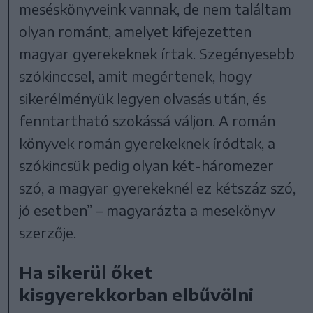
meséskönyveink vannak, de nem találtam
olyan románt, amelyet kifejezetten
magyar gyerekeknek írtak. Szegényesebb
szókinccsel, amit megértenek, hogy
sikerélményük legyen olvasás után, és
fenntartható szokássá váljon. A román
könyvek román gyerekeknek íródtak, a
szókincsük pedig olyan két-háromezer
szó, a magyar gyerekeknél ez kétszáz szó,
jó esetben” – magyarázta a mesekönyv
szerzője.
Ha sikerül őket
kisgyerekkorban elbűvölni