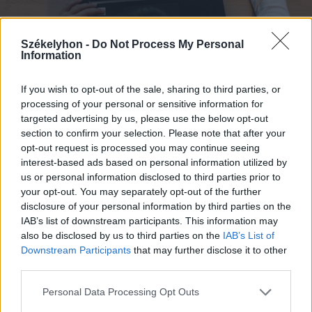
Székelyhon -
Do Not Process My Personal
Information
FOTÓ: HAÁZ VINCE
If you wish to opt-out of the sale, sharing to third parties, or
processing of your personal or sensitive information for
„A saját oldalunkon lesz majd
targeted advertising by us, please use the below opt-out
section to confirm your selection. Please note that after your
megrendelhető, ahol gyerekbútorokat
opt-out request is processed you may continue seeing
forgalmazunk, és ott vannak már erdei
interest-based ads based on personal information utilized by
us or personal information disclosed to third parties prior to
állatok marokpárna formában, a mese
your opt-out. You may separately opt-out of the further
pedig ezekre az állatokra épül. Ez egy
disclosure of your personal information by third parties on the
IAB’s list of downstream participants. This information may
plusz interaktív élmény számukra, hiszen
also be disclosed by us to third parties on the
IAB’s List of
a mai gyerekek sok impulzust igényelnek”
Downstream Participants
that may further disclose it to other
third parties.
– tette hozzá a szovátai édesanya.
Personal Data Processing Opt Outs