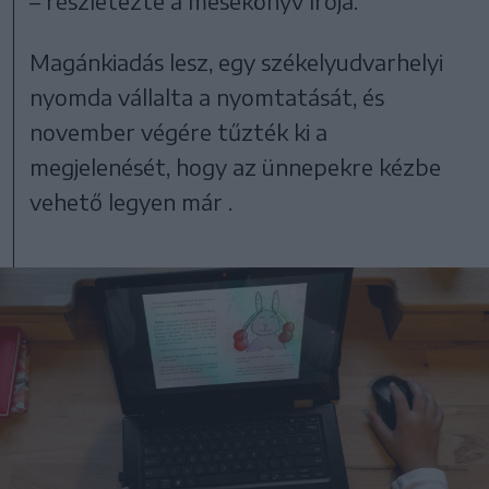
– részletezte a mesekönyv írója.
Magánkiadás lesz, egy székelyudvarhelyi
nyomda vállalta a nyomtatását, és
november végére tűzték ki a
megjelenését, hogy az ünnepekre kézbe
vehető legyen már .