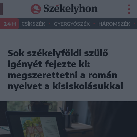
•
•
•
24H
CSÍKSZÉK
GYERGYÓSZÉK
HÁROMSZÉK
Sok székelyföldi szülő
igényét fejezte ki:
megszerettetni a román
nyelvet a kisiskolásukkal