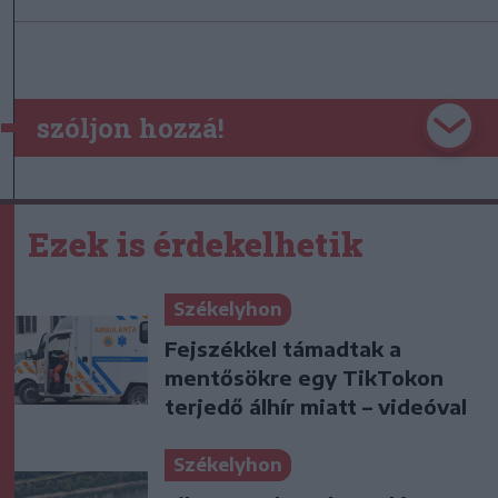
szóljon hozzá!
Ezek is érdekelhetik
Székelyhon
Fejszékkel támadtak a
mentősökre egy TikTokon
terjedő álhír miatt – videóval
Székelyhon