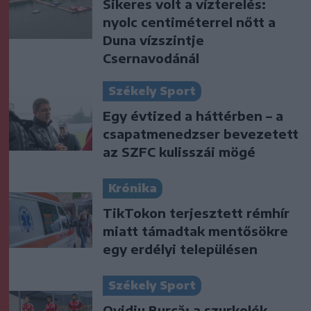
Sikeres volt a vízterelés:
nyolc centiméterrel nőtt a
Duna vízszintje
Csernavodánál
Székely Sport
Egy évtized a háttérben – a
csapatmenedzser bevezetett
az SZFC kulisszái mögé
Krónika
TikTokon terjesztett rémhír
miatt támadtak mentősökre
egy erdélyi településen
Székely Sport
Ovidiu Burcă: a szurkolók