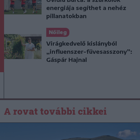
energiája segíthet a nehéz
pillanatokban
Nőileg
Virágkedvelő kislányból
„influenszer-füvesasszony”:
Gáspár Hajnal
A rovat további cikkei