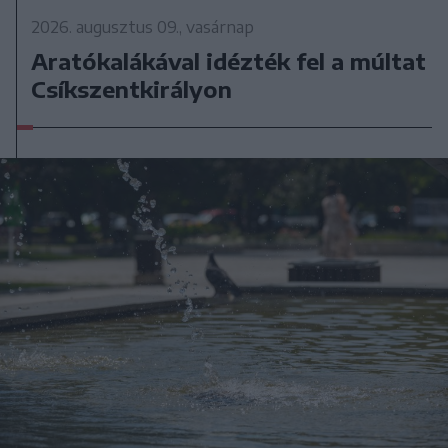
2026. augusztus 09., vasárnap
Aratókalákával idézték fel a múltat
Csíkszentkirályon