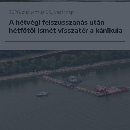
2026. augusztus 09., vasárnap
A hétvégi felszusszanás után
hétfőtől ismét visszatér a kánikula