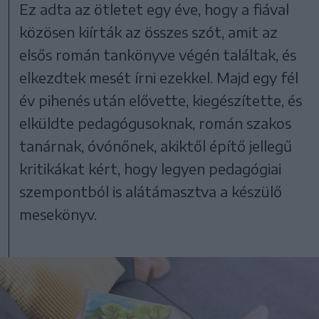
Ez adta az ötletet egy éve, hogy a fiával
közösen kiírták az összes szót, amit az
elsős román tankönyve végén találtak, és
elkezdtek mesét írni ezekkel. Majd egy fél
év pihenés után elővette, kiegészítette, és
elküldte pedagógusoknak, román szakos
tanárnak, óvónőnek, akiktől építő jellegű
kritikákat kért, hogy legyen pedagógiai
szempontból is alátámasztva a készülő
mesekönyv.