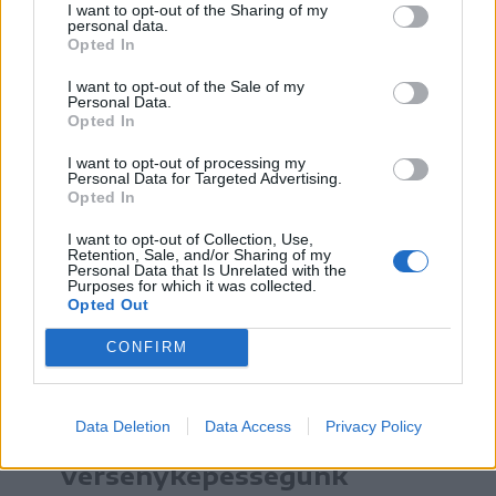
Az illusztrációkat nyolc-tizedik osztályos
I want to opt-out of the Sharing of my
personal data.
diákok készítették, akik a
Opted In
sepsiszentgyörgyi Művészeti Nepiskola
I want to opt-out of the Sale of my
Personal Data.
rajz és festészet szakos tanulói, Györfi
Opted In
Mária oktató irányítása alatt.
I want to opt-out of processing my
Personal Data for Targeted Advertising.
Opted In
Ha már kisgyerekkorban
I want to opt-out of Collection, Use,
Retention, Sale, and/or Sharing of my
sikerül elbűvölni őket a
Personal Data that Is Unrelated with the
Purposes for which it was collected.
román nyelvvel, akkor
Opted Out
később is sokkal
CONFIRM
könnyebben fognak tanulni
románul, ami nagyon fontos
Data Deletion
Data Access
Privacy Policy
a szakmai
versenyképességünk