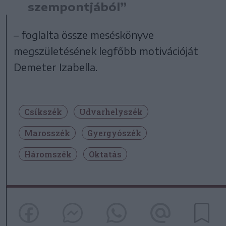
szempontjából”
– foglalta össze meséskönyve
megszületésének legfőbb motivációját
Demeter Izabella.
Csíkszék
Udvarhelyszék
Marosszék
Gyergyószék
Háromszék
Oktatás