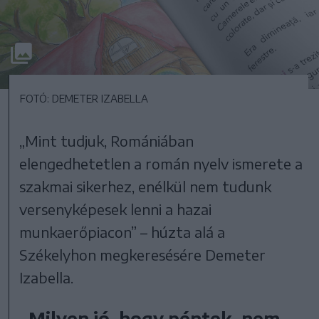
FOTÓ: DEMETER IZABELLA
„Mint tudjuk, Romániában
elengedhetetlen a román nyelv ismerete a
szakmai sikerhez, enélkül nem tudunk
versenyképesek lenni a hazai
munkaerőpiacon” – húzta alá a
Székelyhon megkeresésére Demeter
Izabella.
„Milyen jó, hogy péntek, nem