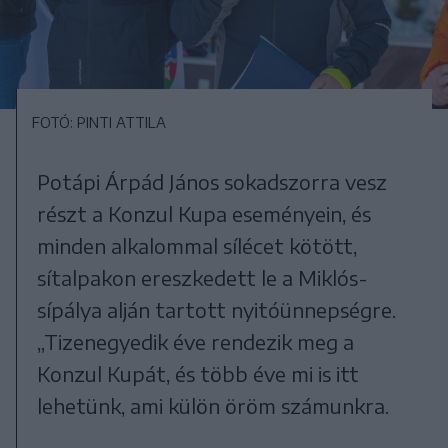
FOTÓ: PINTI ATTILA
Potápi Árpád János sokadszorra vesz
részt a Konzul Kupa eseményein, és
minden alkalommal sílécet kötött,
sítalpakon ereszkedett le a Miklós-
sípálya alján tartott nyitóünnepségre.
„Tizenegyedik éve rendezik meg a
Konzul Kupát, és több éve mi is itt
lehetünk, ami külön öröm számunkra.