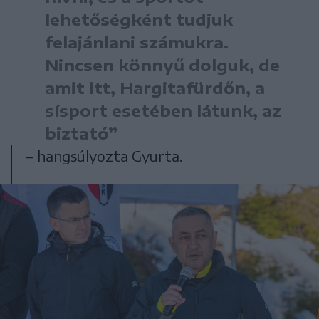
lehetőségként tudjuk
felajánlani számukra.
Nincsen könnyű dolguk, de
amit itt, Hargitafürdőn, a
sísport esetében látunk, az
biztató”
– hangsúlyozta Gyurta.