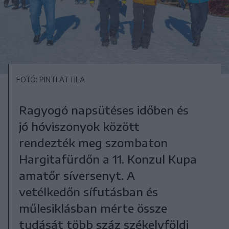
FOTÓ: PINTI ATTILA
Ragyogó napsütéses időben és
jó hóviszonyok között
rendezték meg szombaton
Hargitafürdőn a 11. Konzul Kupa
amatőr síversenyt. A
vetélkedőn sífutásban és
műlesiklásban mérte össze
tudását több száz székelyföldi