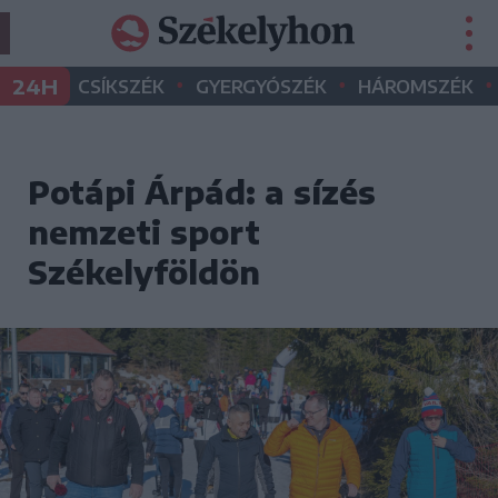
•
•
•
24H
CSÍKSZÉK
GYERGYÓSZÉK
HÁROMSZÉK
Potápi Árpád: a sízés
nemzeti sport
Székelyföldön