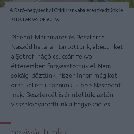
A Ráró-hegységből Chiril irányába ereszkedtünk le
FOTÓ: FARKAS ORSOLYA
Pihenőt Máramaros és Beszterce-
Naszód határán tartottunk, ebédünket
a Șetref-hágó csúcsán fekvő
étteremben fogyasztottuk el. Nem
sokáig időztünk, hiszen innen még két
órát kellett utaznunk. Előbb Naszódot,
majd Besztercét is érintettük, aztán
visszakanyarodtunk a hegyekbe, és
nekivágtunk a