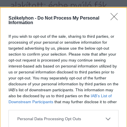
alakított: égbe nyúló fák,
kristálytiszta patak,
Székelyhon -
Do Not Process My Personal
Information
érintetlen málnabokrok,
friss levegő fogad.
If you wish to opt-out of the sale, sharing to third parties, or
processing of your personal or sensitive information for
targeted advertising by us, please use the below opt-out
A területet 1904-ben nyilvánították
section to confirm your selection. Please note that after your
opt-out request is processed you may continue seeing
védetté – ez volt az első ilyen
interest-based ads based on personal information utilized by
Romániában –, ma pedig már az
us or personal information disclosed to third parties prior to
your opt-out. You may separately opt-out of the further
UNESCO világörökség része.
disclosure of your personal information by third parties on the
IAB’s list of downstream participants. This information may
also be disclosed by us to third parties on the
IAB’s List of
Downstream Participants
that may further disclose it to other
third parties.
Personal Data Processing Opt Outs