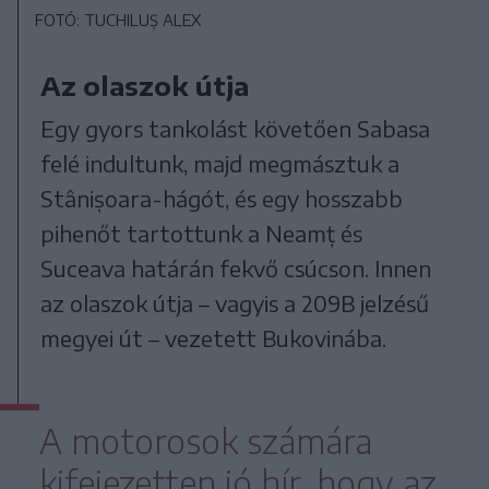
FOTÓ: TUCHILUȘ ALEX
Az olaszok útja
Egy gyors tankolást követően Sabasa
felé indultunk, majd megmásztuk a
Stânișoara-hágót, és egy hosszabb
pihenőt tartottunk a Neamț és
Suceava határán fekvő csúcson. Innen
az olaszok útja – vagyis a 209B jelzésű
megyei út – vezetett Bukovinába.
A motorosok számára
kifejezetten jó hír, hogy az