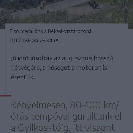
Első megállónk a Békási-víztározónál
FOTÓ: FARKAS ORSOLYA
Jó időt jósoltak az augusztusi hosszú
hétvégére, a hőséget a motoron is
éreztük.
Kényelmesen, 80–100 km/
órás tempóval gurultunk el
a Gyilkos-tóig, itt viszont