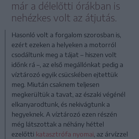
már a délelőtti órákban is
nehézkes volt az átjutás.
Hasonló volt a forgalom szorosban is,
ezért ezeken a helyeken a motorról
csodáltunk meg a tájat – hiszen volt
időnk rá –, az első megállónkat pedig a
víztározó egyik csücskében ejtettük
meg. Miután csaknem teljesen
megkerültük a tavat, az északi végénél
elkanyarodtunk, és nekivágtunk a
hegyeknek. A víztározó ezen részén
még látszottak a néhány héttel
ezelőtti
katasztrófa nyomai
, az árvízzel