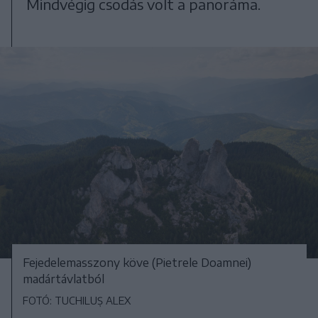
Mindvégig csodás volt a panoráma.
Fejedelemasszony köve (Pietrele Doamnei)
madártávlatból
FOTÓ: TUCHILUȘ ALEX