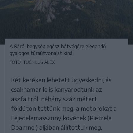
A Ráró-hegység egész hétvégére elegendő
gyalogos túraútvonalat kínál
FOTÓ: TUCHILUȘ ALEX
Két keréken lehetett ügyeskedni, és
csakhamar le is kanyarodtunk az
aszfaltról, néhány száz métert
földúton tettünk meg, a motorokat a
Fejedelemasszony kövének (Pietrele
Doamnei) aljában állítottuk meg.