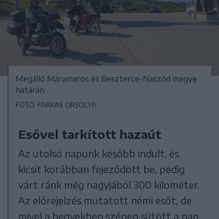
Megálló Máramaros és Beszterce-Naszód megye
határán
FOTÓ: FARKAS ORSOLYA
Esővel tarkított hazaút
Az utolsó napunk később indult, és
kicsit korábban fejeződött be, pedig
várt ránk még nagyjából 300 kilométer.
Az előrejelzés mutatott némi esőt, de
mivel a hegyekben szépen sütött a nap,