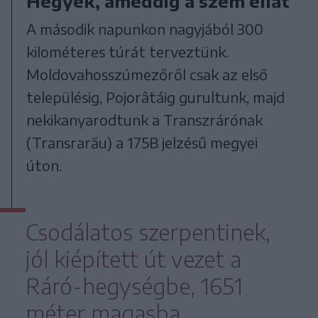
Hegyek, ameddig a szem ellát
A második napunkon nagyjából 300
kilométeres túrát terveztünk.
Moldovahosszúmezőről csak az első
településig, Pojorâtáig gurultunk, majd
nekikanyarodtunk a Transzrárónak
(Transrarău) a 175B jelzésű megyei
úton.
Csodálatos szerpentinek,
jól kiépített út vezet a
Ráró-hegységbe, 1651
méter magasba.