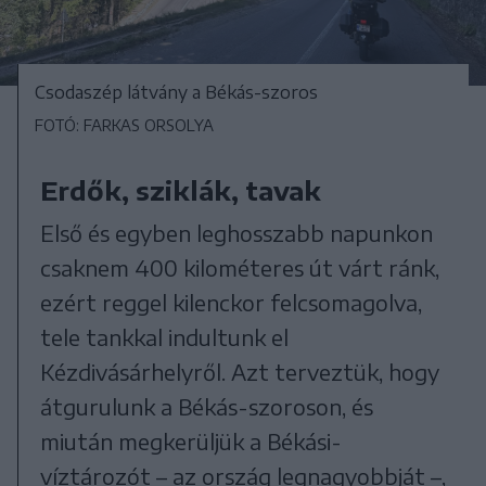
Csodaszép látvány a Békás-szoros
FOTÓ: FARKAS ORSOLYA
Erdők, sziklák, tavak
Első és egyben leghosszabb napunkon
csaknem 400 kilométeres út várt ránk,
ezért reggel kilenckor felcsomagolva,
tele tankkal indultunk el
Kézdivásárhelyről. Azt terveztük, hogy
átgurulunk a Békás-szoroson, és
miután megkerüljük a Békási-
víztározót – az ország legnagyobbját –,