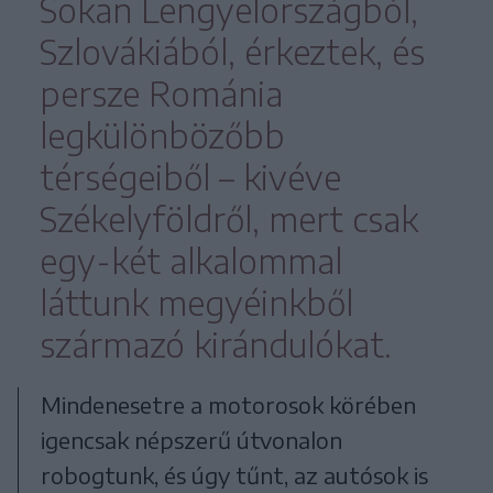
Sokan Lengyelországból,
Szlovákiából, érkeztek, és
persze Románia
legkülönbözőbb
térségeiből – kivéve
Székelyföldről, mert csak
egy-két alkalommal
láttunk megyéinkből
származó kirándulókat.
Mindenesetre a motorosok körében
igencsak népszerű útvonalon
robogtunk, és úgy tűnt, az autósok is