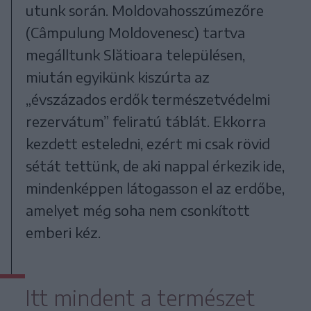
utunk során. Moldovahosszúmezőre
(Câmpulung Moldovenesc) tartva
megálltunk Slătioara településen,
miután egyikünk kiszúrta az
„évszázados erdők természetvédelmi
rezervátum” feliratú táblát. Ekkorra
kezdett esteledni, ezért mi csak rövid
sétát tettünk, de aki nappal érkezik ide,
mindenképpen látogasson el az erdőbe,
amelyet még soha nem csonkított
emberi kéz.
Itt mindent a természet