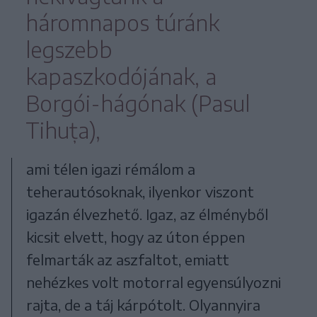
háromnapos túránk
legszebb
kapaszkodójának, a
Borgói-hágónak (Pasul
Tihuța),
ami télen igazi rémálom a
teherautósoknak, ilyenkor viszont
igazán élvezhető. Igaz, az élményből
kicsit elvett, hogy az úton éppen
felmarták az aszfaltot, emiatt
nehézkes volt motorral egyensúlyozni
rajta, de a táj kárpótolt. Olyannyira