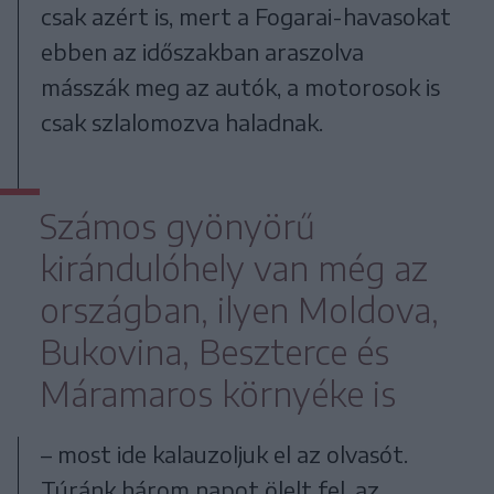
csak azért is, mert a Fogarai-havasokat
ebben az időszakban araszolva
másszák meg az autók, a motorosok is
csak szlalomozva haladnak.
Számos gyönyörű
kirándulóhely van még az
országban, ilyen Moldova,
Bukovina, Beszterce és
Máramaros környéke is
– most ide kalauzoljuk el az olvasót.
Túránk három napot ölelt fel, az