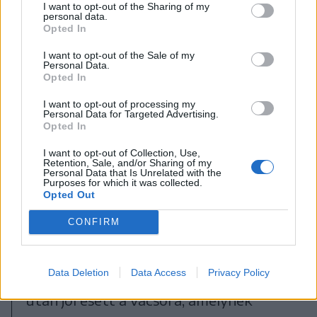
I want to opt-out of the Sharing of my
personal data.
Opted In
I want to opt-out of the Sale of my
Personal Data.
Opted In
I want to opt-out of processing my
Personal Data for Targeted Advertising.
Opted In
I want to opt-out of Collection, Use,
Retention, Sale, and/or Sharing of my
Slătioarán található az évszázados erdő
Personal Data that Is Unrelated with the
Purposes for which it was collected.
FOTÓ: FARKAS ORSOLYA
Opted Out
CONFIRM
A szállásunkra naplementében
érkeztünk, ekkorra több mint 380
Data Deletion
Data Access
Privacy Policy
kilométert tettünk meg. A hosszú út
után jól esett a vacsora, amelynek