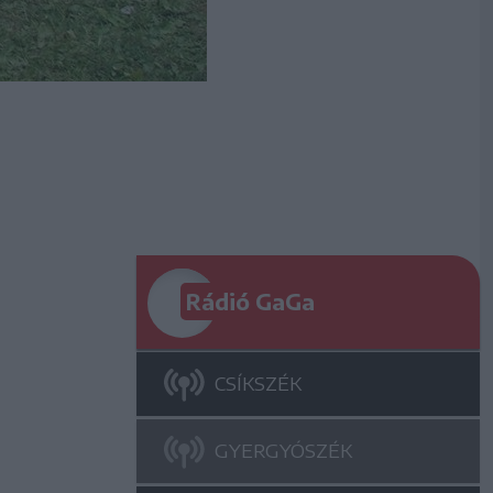
Rádió GaGa
CSÍKSZÉK
GYERGYÓSZÉK