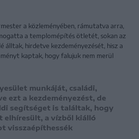
gármester a közleményében, rámutatva arra,
mogatta a templomépítés ötletét, sokan az
 álltak, hirdetve kezdeményezését, hisz a
eményt kaptak, hogy falujuk nem merül
yesület munkáját, családi,
ve ezt a kezdeményezést, de
i segítséget is találtak, hogy
elhíresült, a vízből kiálló
t visszaépíthessék