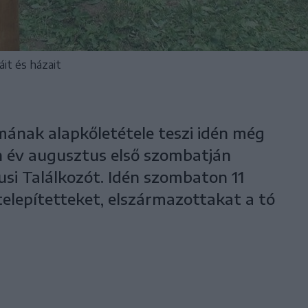
áit és házait
ának alapkőletétele teszi idén még
 év augusztus első szombatján
si Találkozót. Idén szombaton 11
itelepítetteket, elszármazottakat a tó