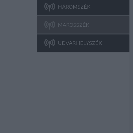
HÁROMSZÉK
MAROSSZÉK
UDVARHELYSZÉK