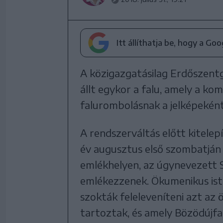
Itt állíthatja be, hogy a Go
A közigazgatásilag Erdőszent
állt egykor a falu, amely a k
falurombolásnak a jelképeként
A rendszerváltás előtt kitelep
év augusztus első szombatján ö
emlékhelyen, az úgynevezett S
emlékezzenek. Ökumenikus iste
szokták feleleveníteni azt az
tartoztak, és amely Bözödújfa