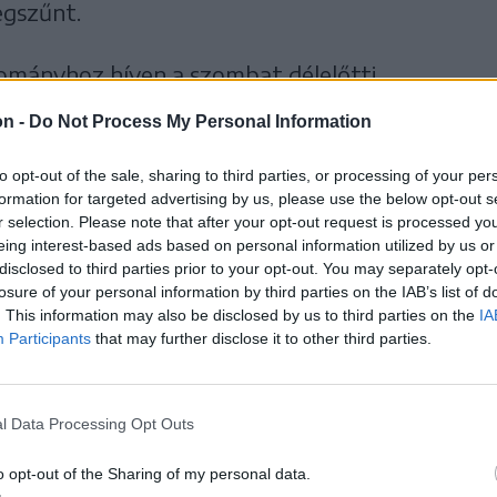
egszűnt.
ományhoz híven a szombat délelőtti
elettel kezdődik, ezt követően misén való
on -
Do Not Process My Personal Information
tőség nyílik. Csibi Attila Zoltán,
to opt-out of the sale, sharing to third parties, or processing of your per
ének, Bözödújfalu tiszteletbeli tagjának
formation for targeted advertising by us, please use the below opt-out s
ó, a zsidó hitközösség elnöke is felszólal
r selection. Please note that after your opt-out request is processed y
eing interest-based ads based on personal information utilized by us or
a találkozóra a három történelmi egyház
disclosed to third parties prior to your opt-out. You may separately opt-
zervezőktől, ezáltal is kifejezve, hogy az
losure of your personal information by third parties on the IAB’s list of
. This information may also be disclosed by us to third parties on the
IA
i sokszínűségéről volt messze földön ismert.
Participants
that may further disclose it to other third parties.
teri hivatala és a Bözödújfaluért Egyesület
ő rendezvény egyedi, meghitt hangulatát
l Data Processing Opt Outs
l elszármazó író versei, valamint Simó
o opt-out of the Sharing of my personal data.
 teszi még emlékezetesebbé.