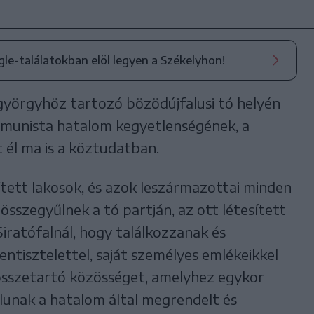
ogle-találatokban elöl legyen a Székelyhon!
györgyhöz tartozó bözödújfalusi tó helyén
ommunista hatalom kegyetlenségének, a
 él ma is a köztudatban.
ített lakosok, és azok leszármazottai minden
sszegyűlnek a tó partján, az ott létesített
iratófalnál, hogy találkozzanak és
ntisztelettel, saját személyes emlékeikkel
 összetartó közösséget, amelyhez egykor
lunak a hatalom által megrendelt és