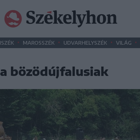
•
•
•
•
SZÉK
MAROSSZÉK
UDVARHELYSZÉK
VILÁG
 a bözödújfalusiak