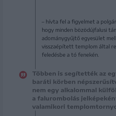
– hívta fel a figyelmet a pol
hogy minden bözödújfalusi tá
adománygyűjtő egyesület mellé
visszaépített templom által r
feledésbe a tó fenekén.
Többen is segítették az eg
baráti körben népszerűsít
nem egy alkalommal külföld
a falurombolás jelképeként 
valamikori templomtornyo