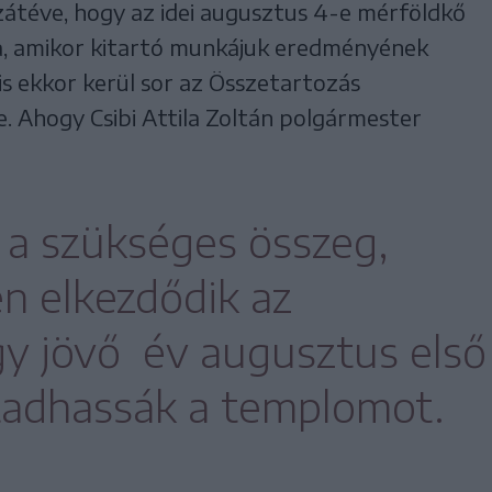
zzátéve, hogy az idei augusztus 4-e mérföldkő
ra, amikor kitartó munkájuk eredményének
is ekkor kerül sor az Összetartozás
 Ahogy Csibi Attila Zoltán polgármester
 a szükséges összeg,
n elkezdődik az
gy jövő év augusztus első
tadhassák a templomot.