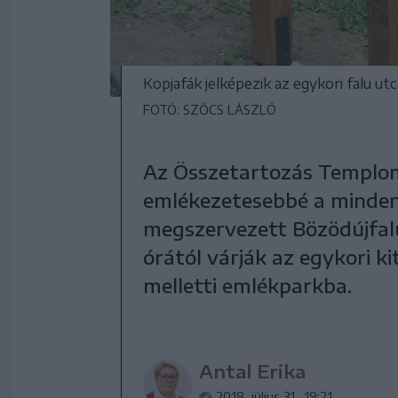
Kopjafák jelképezik az egykori falu utc
FOTÓ: SZŐCS LÁSZLÓ
Az Összetartozás Templom
emlékezetesebbé a minden
megszervezett Bözödújfalu
órától várják az egykori k
melletti emlékparkba.
Antal Erika
2018. július 31., 19:21