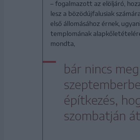
– fogalmazott az elöljáró, ho
lesz a bözödújfalusiak számá
első állomásához érnek, ugyan
templomának alapkőletételére.
mondta,
bár nincs meg
szeptemberbe
építkezés, ho
szombatján á