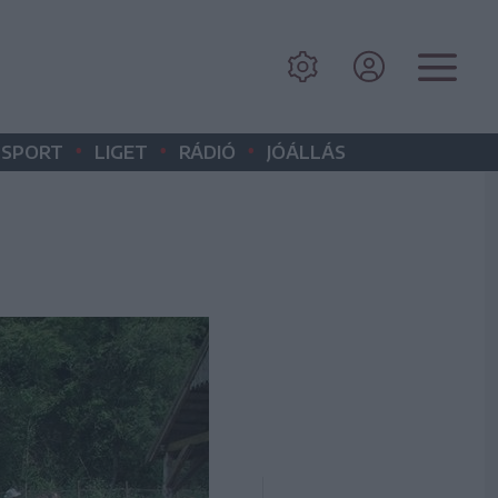
•
•
•
SPORT
LIGET
RÁDIÓ
JÓÁLLÁS