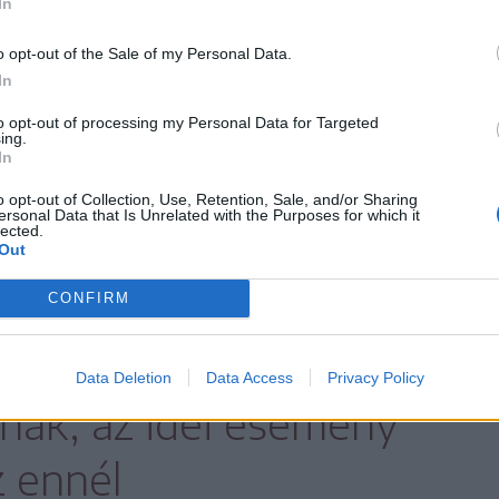
In
o opt-out of the Sale of my Personal Data.
években a
In
to opt-out of processing my Personal Data for Targeted
eket, az istentiszteletet
ing.
In
len beszélgetésekkel
o opt-out of Collection, Use, Retention, Sale, and/or Sharing
ersonal Data that Is Unrelated with the Purposes for which it
lected.
 az egykori falustársak
Out
últat, amikor szülőfalujuk
CONFIRM
atként volt részese
Data Deletion
Data Access
Privacy Policy
nak, az idei esemény
z ennél