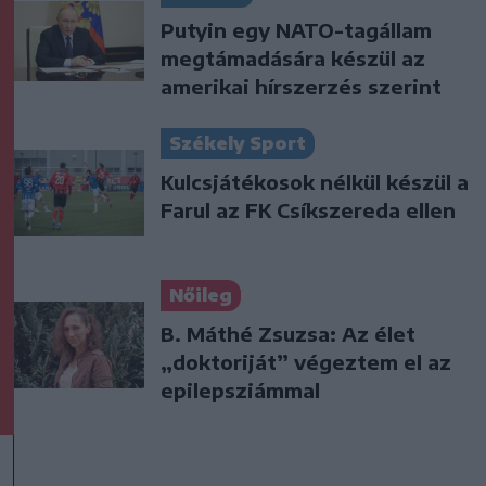
Putyin egy NATO-tagállam
megtámadására készül az
amerikai hírszerzés szerint
Székely Sport
Kulcsjátékosok nélkül készül a
Farul az FK Csíkszereda ellen
Nőileg
B. Máthé Zsuzsa: Az élet
„doktoriját” végeztem el az
epilepsziámmal