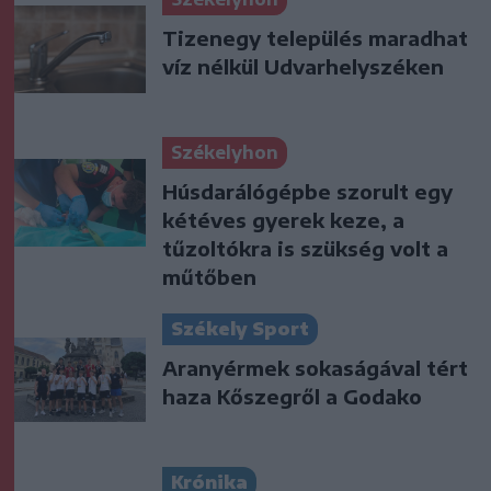
Tizenegy település maradhat
víz nélkül Udvarhelyszéken
Székelyhon
Húsdarálógépbe szorult egy
kétéves gyerek keze, a
tűzoltókra is szükség volt a
műtőben
Székely Sport
Aranyérmek sokaságával tért
haza Kőszegről a Godako
Krónika