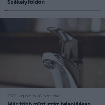
Székelyföldön
2026. augusztus 08., szombat
Már több mint száz településen