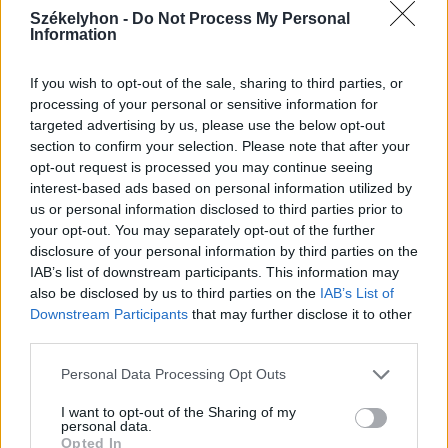
Székelyhon -
Do Not Process My Personal
Information
If you wish to opt-out of the sale, sharing to third parties, or
processing of your personal or sensitive information for
2026. augusztus 08., szombat
targeted advertising by us, please use the below opt-out
Vaddisznó szaladt le a budapesti
section to confirm your selection. Please note that after your
opt-out request is processed you may continue seeing
metróba, felszállt az egyik kocsira,
interest-based ads based on personal information utilized by
majd kilőtték – videóval
us or personal information disclosed to third parties prior to
your opt-out. You may separately opt-out of the further
disclosure of your personal information by third parties on the
IAB’s list of downstream participants. This information may
also be disclosed by us to third parties on the
IAB’s List of
Downstream Participants
that may further disclose it to other
third parties.
Personal Data Processing Opt Outs
I want to opt-out of the Sharing of my
personal data.
Opted In