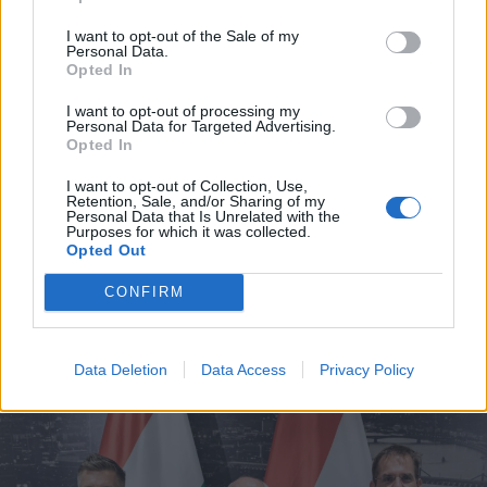
I want to opt-out of the Sale of my
Personal Data.
Opted In
I want to opt-out of processing my
Personal Data for Targeted Advertising.
Opted In
2026. augusztus 08., szombat
I want to opt-out of Collection, Use,
Hétvégén is folytatódik a gázolaj
Retention, Sale, and/or Sharing of my
Personal Data that Is Unrelated with the
árának csökkenése
Purposes for which it was collected.
Opted Out
CONFIRM
Data Deletion
Data Access
Privacy Policy