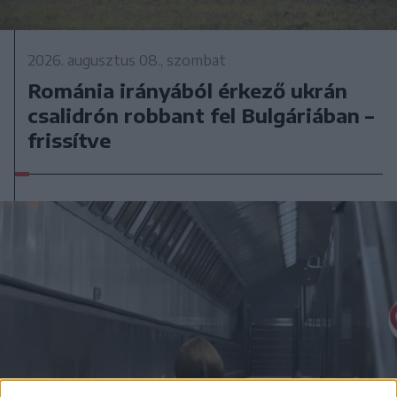
2026. augusztus 08., szombat
Románia irányából érkező ukrán
csalidrón robbant fel Bulgáriában –
frissítve