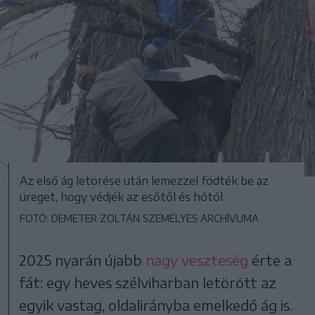
Az első ág letörése után lemezzel födték be az
üreget, hogy védjék az esőtől és hótól
FOTÓ: DEMETER ZOLTÁN SZEMÉLYES ARCHÍVUMA
2025 nyarán újabb
nagy veszteség
érte a
fát: egy heves szélviharban letörött az
egyik vastag, oldalirányba emelkedő ág is.