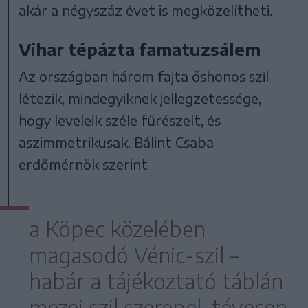
akár a négyszáz évet is megközelítheti.
Vihar tépázta famatuzsálem
Az országban három fajta őshonos szil
létezik, mindegyiknek jellegzetessége,
hogy leveleik széle fűrészelt, és
aszimmetrikusak. Bálint Csaba
erdőmérnök szerint
a Köpec közelében
magasodó Vénic-szil –
habár a tájékoztató táblán
mezei szil szerepel, tévesen