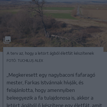
A terv az, hogy a letört ágból életfát készítenek
FOTÓ: TUCHILUȘ ALEX
„Megkeresett egy nagybaconi fafaragó
mester, Farkas Istvánnak hívják, és
felajánlotta, hogy amennyiben
beleegyezik a fa tulajdonosa is, akkor a
letört ágából ő készítene egy életfát, amit