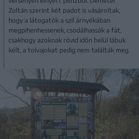
versenyen elnyert pénzből. Demeter
Zoltán szerint két padot is vásároltak,
hogy a látogatók a szil árnyékában
megpihenhessenek, csodálhassák a fát,
csakhogy azoknak rövid időn belül lábuk
kélt, a tolvajokat pedig nem találták meg.