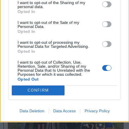
I want to opt-out of the Sharing of my
tizenháromezer szavazattal
elhozta az
personal data.
Opted In
első helyet
, ám Antal Jenő nem várhatta
I want to opt-out of the Sale of my
meg a verseny végét, korábban elhunyt.
Personal Data.
Opted In
I want to opt-out of processing my
korábban írtuk
Personal Data for Targeted Advertising.
Opted In
I want to opt-out of Collection, Use,
Retention, Sale, and/or Sharing of my
Personal Data that Is Unrelated with the
Purposes for which it was collected.
Opted Out
CONFIRM
Data Deletion
Data Access
Privacy Policy