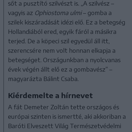
sőt a pusztító szilvészt is. „A szilvész –
vagyis az
Ophiostoma ulmi
– gomba a
szilek kiszáradását idézi elő. Ez a betegség
Hollandiából ered, egyik fáról a másikra
terjed. De a köpeci szil egyedül áll itt,
szerencsére nem volt honnan elkapja a
betegséget. Országunkban a nyolcvanas
évek végén állt elő ez a gombavész” –
magyarázta Bálint Csaba.
Kiérdemelte a hírnevet
A fát Demeter Zoltán tette országos és
európai szinten is ismertté, aki akkoriban a
Baróti Elveszett Világ Természetvédelmi