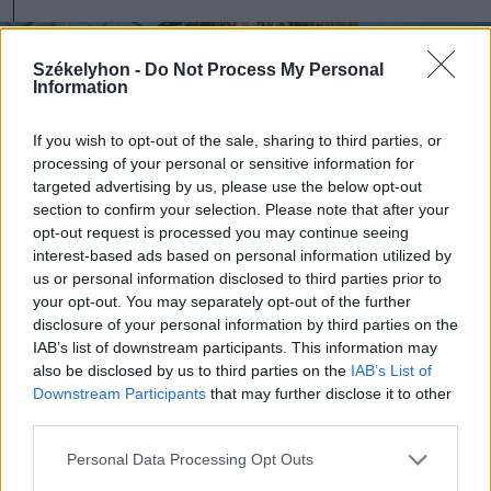
Székelyhon -
Do Not Process My Personal
Information
If you wish to opt-out of the sale, sharing to third parties, or
processing of your personal or sensitive information for
targeted advertising by us, please use the below opt-out
section to confirm your selection. Please note that after your
opt-out request is processed you may continue seeing
interest-based ads based on personal information utilized by
us or personal information disclosed to third parties prior to
your opt-out. You may separately opt-out of the further
disclosure of your personal information by third parties on the
IAB’s list of downstream participants. This information may
Demeter Zoltán (balról) és Bálint Csaba (jobbról) a
also be disclosed by us to third parties on the
IAB’s List of
köpeci szil elhivatott védelmezői
Downstream Participants
that may further disclose it to other
FOTÓ: TUCHILUȘ ALEX
third parties.
Personal Data Processing Opt Outs
A famatuzsálem több mint