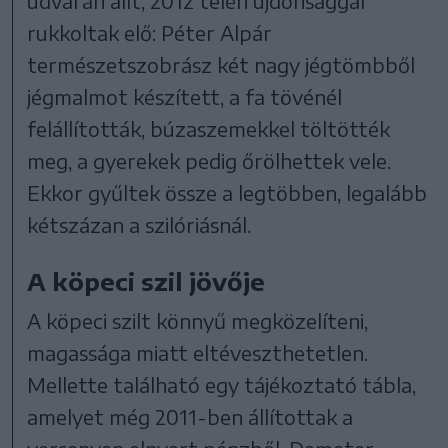
udvarán állt, 2012 telén újdonsággal
rukkoltak elő: Péter Alpár
természetszobrász két nagy jégtömbből
jégmalmot készített, a fa tövénél
felállították, búzaszemekkel töltötték
meg, a gyerekek pedig őrölhettek vele.
Ekkor gyűltek össze a legtöbben, legalább
kétszázan a szilóriásnál.
A köpeci szil jövője
A köpeci szilt könnyű megközelíteni,
magassága miatt eltéveszthetetlen.
Mellette található egy tájékoztató tábla,
amelyet még 2011-ben állítottak a