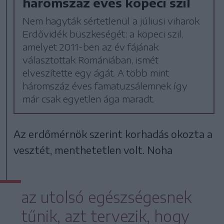
háromszáz éves köpeci szil
Nem hagyták sértetlenül a júliusi viharok
Erdővidék büszkeségét: a köpeci szil,
amelyet 2011-ben az év fájának
választottak Romániában, ismét
elveszítette egy ágát. A több mint
háromszáz éves famatuzsálemnek így
már csak egyetlen ága maradt.
Az erdőmérnök szerint korhadás okozta a
vesztét, menthetetlen volt. Noha
az utolsó egészségesnek
tűnik, azt tervezik, hogy