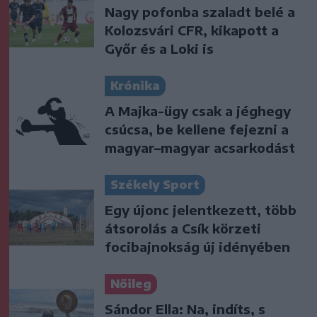
Nagy pofonba szaladt belé a
Kolozsvári CFR, kikapott a
Győr és a Loki is
Krónika
A Majka-ügy csak a jéghegy
csúcsa, be kellene fejezni a
magyar–magyar acsarkodást
Székely Sport
Egy újonc jelentkezett, több
átsorolás a Csík körzeti
focibajnokság új idényében
Nőileg
Sándor Ella: Na, indíts, s