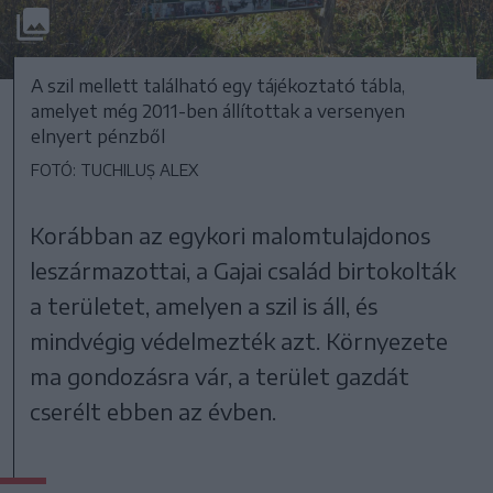
A szil mellett található egy tájékoztató tábla,
amelyet még 2011-ben állítottak a versenyen
elnyert pénzből
FOTÓ: TUCHILUȘ ALEX
Korábban az egykori malomtulajdonos
leszármazottai, a Gajai család birtokolták
a területet, amelyen a szil is áll, és
mindvégig védelmezték azt. Környezete
ma gondozásra vár, a terület gazdát
cserélt ebben az évben.