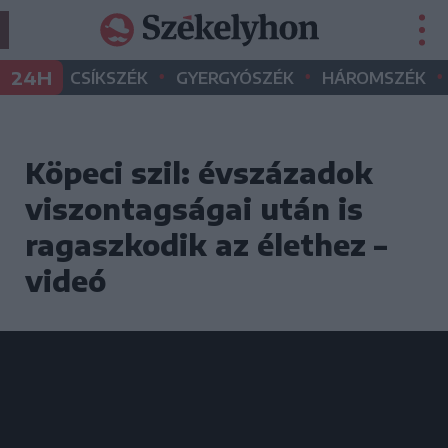
•
•
•
24H
CSÍKSZÉK
GYERGYÓSZÉK
HÁROMSZÉK
Köpeci szil: évszázadok
viszontagságai után is
ragaszkodik az élethez –
videó