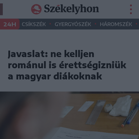
•
•
•
24H
CSÍKSZÉK
GYERGYÓSZÉK
HÁROMSZÉK
Javaslat: ne kelljen
románul is érettségizniük
a magyar diákoknak