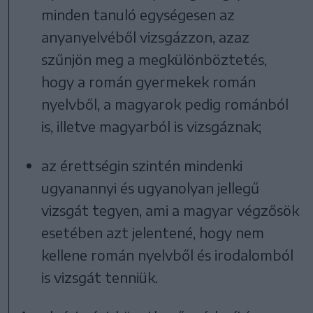
minden tanuló egységesen az
anyanyelvéből vizsgázzon, azaz
szűnjön meg a megkülönböztetés,
hogy a román gyermekek román
nyelvből, a magyarok pedig románból
is, illetve magyarból is vizsgáznak;
az érettségin szintén mindenki
ugyanannyi és ugyanolyan jellegű
vizsgát tegyen, ami a magyar végzősök
esetében azt jelentené, hogy nem
kellene román nyelvből és irodalomból
is vizsgát tenniük.