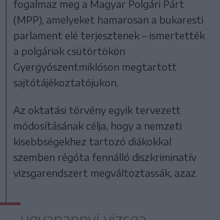
fogalmaz meg a Magyar Polgári Párt
(MPP), amelyeket hamarosan a bukaresti
parlament elé terjesztenek – ismertették
a polgáriak csütörtökön
Gyergyószentmiklóson megtartott
sajtótájékoztatójukon.
Az oktatási törvény egyik tervezett
módosításának célja, hogy a nemzeti
kisebbségekhez tartozó diákokkal
szemben régóta fennálló diszkriminatív
vizsgarendszert megváltoztassák, azaz
ugyanannyi vizsga