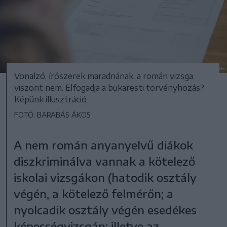
Vonalzó, írószerek maradnának, a román vizsga
viszont nem. Elfogadja a bukaresti törvényhozás?
Képünk illusztráció
FOTÓ: BARABÁS ÁKOS
A nem román anyanyelvű diákok
diszkriminálva vannak a kötelező
iskolai vizsgákon (hatodik osztály
végén, a kötelező felmérőn; a
nyolcadik osztály végén esedékes
képességvizsgán; illetve az