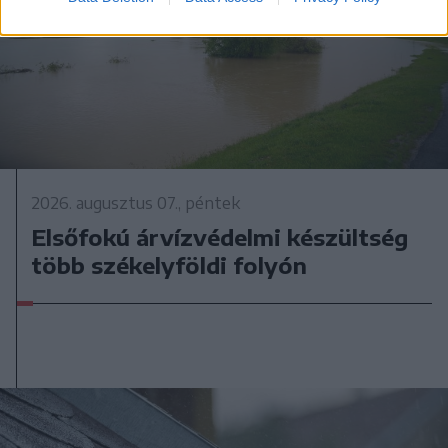
2026. augusztus 07., péntek
Elsőfokú árvízvédelmi készültség
több székelyföldi folyón