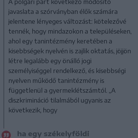
A polgári párt következő módosító
javaslata a szórványban élők számára
jelentene lényeges változást: kötelezővé
tennék, hogy mindazokon a településeken,
ahol egy tanintézmény keretében a
kisebbségek nyelvén is zajlik oktatás, jöjjön
létre legalább egy önálló jogi
személyiséggel rendelkező, és kisebbségi
nyelven működő tanintézmény is
függetlenül a gyermeklétszámtól. „A
diszkrimináció tilalmából ugyanis az
következik, hogy
ha egy székelyföldi