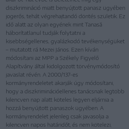
diszkrimináció miatt benyújtott panasz ügyében
jogerős, tehát végrehajtandó döntés születik. Ez
idő alatt az olyan egyének mint Tanasă
háborítatlanul tudják folytatni a
kisebbségellenes, gyalázkodó tevékenységüket
– mutatott rá Mezei János. Ezen kíván
módosítani az MPP a Székely Figyelő
Alapítvány által kidolgozott törvénymódosító
javaslat révén. A 2000/137-es
kormányrendeletet akarják úgy módosítani,
hogy a diszkriminációellenes tanácsnak legtöbb
kilencven nap alatt köteles legyen eljárnia a
hozzá benyújtott panaszok ügyében. A
kormányrendelet jelenleg csak javasolja a
kilencven napos határidőt, és nem kötelezi,