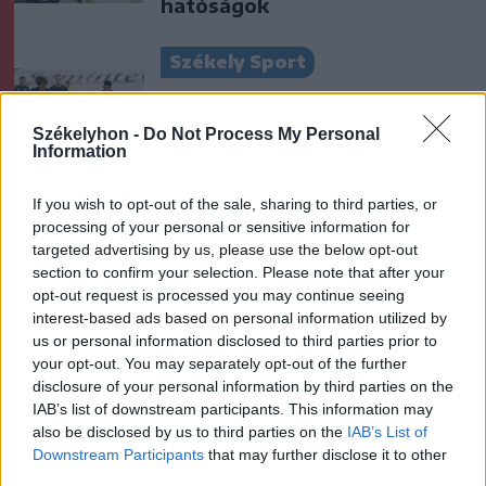
hatóságok
Székely Sport
Nagy pofonba szaladt belé a
Kolozsvári CFR, kikapott a
Székelyhon -
Do Not Process My Personal
Information
Győr és a Loki is
If you wish to opt-out of the sale, sharing to third parties, or
Krónika
processing of your personal or sensitive information for
A Majka-ügy csak a jéghegy
targeted advertising by us, please use the below opt-out
section to confirm your selection. Please note that after your
csúcsa, be kellene fejezni a
opt-out request is processed you may continue seeing
magyar–magyar acsarkodást
interest-based ads based on personal information utilized by
us or personal information disclosed to third parties prior to
your opt-out. You may separately opt-out of the further
Székely Sport
disclosure of your personal information by third parties on the
Egy újonc jelentkezett, több
IAB’s list of downstream participants. This information may
átsorolás a Csík körzeti
also be disclosed by us to third parties on the
IAB’s List of
Downstream Participants
that may further disclose it to other
focibajnokság új idényében
third parties.