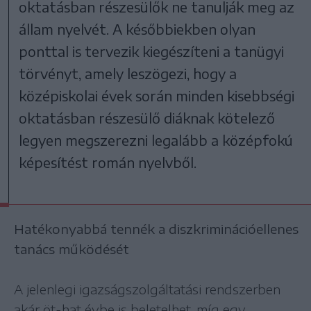
oktatásban részesülők ne tanulják meg az
állam nyelvét. A későbbiekben olyan
ponttal is tervezik kiegészíteni a tanügyi
törvényt, amely leszögezi, hogy a
középiskolai évek során minden kisebbségi
oktatásban részesülő diáknak kötelező
legyen megszerezni legalább a középfokú
képesítést román nyelvből.
Hatékonyabbá tennék a diszkriminációellenes
tanács működését
A jelenlegi igazságszolgáltatási rendszerben
akár öt-hat évbe is beletelhet, míg egy