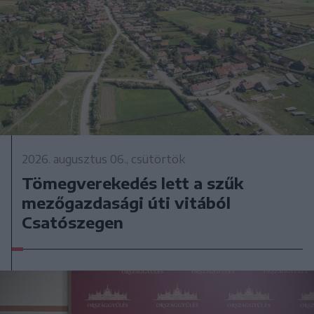
2026. augusztus 06., csütörtök
Tömegverekedés lett a szűk
mezőgazdasági úti vitából
Csatószegen