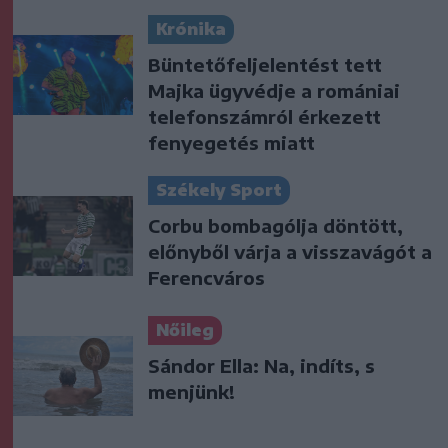
Krónika
Büntetőfeljelentést tett
Majka ügyvédje a romániai
telefonszámról érkezett
fenyegetés miatt
Székely Sport
Corbu bombagólja döntött,
előnyből várja a visszavágót a
Ferencváros
Nőileg
Sándor Ella: Na, indíts, s
menjünk!