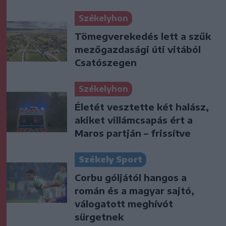
Székelyhon
Tömegverekedés lett a szűk
mezőgazdasági úti vitából
Csatószegen
Székelyhon
Életét vesztette két halász,
akiket villámcsapás ért a
Maros partján – frissítve
Székely Sport
Corbu góljától hangos a
román és a magyar sajtó,
válogatott meghívót
sürgetnek