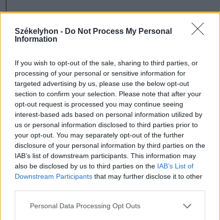
Ezt Szőke Domokos képviselő tette szóvá,
Székelyhon -
Do Not Process My Personal
egyúttal azt a kérdést is megfogalmazva,
Information
hogy
If you wish to opt-out of the sale, sharing to third parties, or
processing of your personal or sensitive information for
targeted advertising by us, please use the below opt-out
kik és mikor döntöttek
section to confirm your selection. Please note that after your
opt-out request is processed you may continue seeing
arról, hogy a csíksomlyói
interest-based ads based on personal information utilized by
us or personal information disclosed to third parties prior to
iskola tanulóinak ott kell
your opt-out. You may separately opt-out of the further
disclosure of your personal information by third parties on the
helyet biztosítani, mert
IAB’s list of downstream participants. This information may
also be disclosed by us to third parties on the
IAB’s List of
úgy látta, az
Downstream Participants
that may further disclose it to other
önkormányzatra csak a
third parties.
költségek
Personal Data Processing Opt Outs