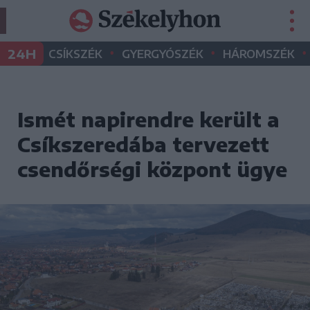
•
•
•
24H
CSÍKSZÉK
GYERGYÓSZÉK
HÁROMSZÉK
Ismét napirendre került a
Csíkszeredába tervezett
csendőrségi központ ügye