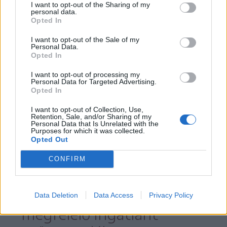
megszavazásakor van
I want to opt-out of the Sharing of my
personal data.
Opted In
szükség.
I want to opt-out of the Sale of my
Personal Data.
Opted In
I want to opt-out of processing my
Sógor Enikő alpolgármester a sürgősségi
Personal Data for Targeted Advertising.
Opted In
helyzettel indokolta a gyors döntést,
amelyet azután hoztak meg a városháza
I want to opt-out of Collection, Use,
Retention, Sale, and/or Sharing of my
Personal Data that Is Unrelated with the
kulturális és oktatási igazgatósával, hogy
Purposes for which it was collected.
Opted Out
CONFIRM
a vagyongazdálkodási
igazgatóság nem talált
Data Deletion
Data Access
Privacy Policy
megfelelő ingatlant