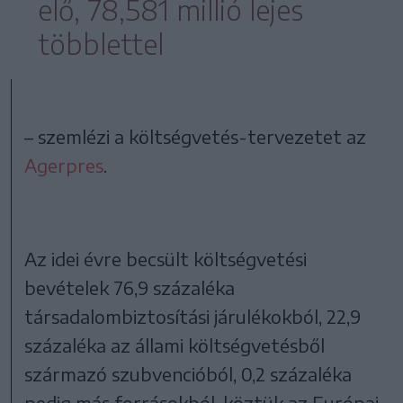
elő, 78,581 millió lejes
többlettel
– szemlézi a költségvetés-tervezetet az
Agerpres
.
Az idei évre becsült költségvetési
bevételek 76,9 százaléka
társadalombiztosítási járulékokból, 22,9
százaléka az állami költségvetésből
származó szubvencióból, 0,2 százaléka
pedig más forrásokból, köztük az Európai