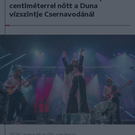
centiméterrel nőtt a Duna
vízszintje Csernavodánál
2026. augusztus 09., vasárnap