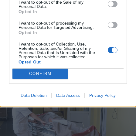
I want to opt-out of the Sale of my
Personal Data.
2026. augusztus 10., hétfő
Opted In
Csendőröket kellett kihívni a román
I want to opt-out of processing my
Personal Data for Targeted Advertising.
tengerpartra, mert többen a nagy
Opted In
hullámokban is fürödni akartak –
I want to opt-out of Collection, Use,
videóval
Retention, Sale, and/or Sharing of my
Personal Data that Is Unrelated with the
Purposes for which it was collected.
Opted Out
CONFIRM
Data Deletion
Data Access
Privacy Policy