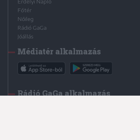
Erdélyi Napló
Főtér
Nőileg
Rádió GaGa
Jóállás
Médiatér alkalmazás
Rádió GaGa alkalmazás