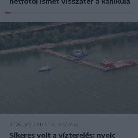
hétfőtől ismét visszatér a kánikula
2026. augusztus 09., vasárnap
Sikeres volt a vízterelés: nyolc