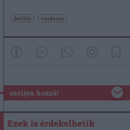
Belföld
Gazdaság
szóljon hozzá!
Ezek is érdekelhetik