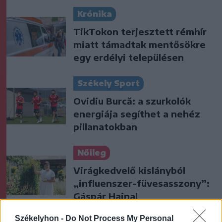
Krónika
TikTokon terjesztett rémhír
miatt támadtak mentősökre
egy erdélyi településen
Székely Sport
Ovidiu Burcă: a szurkolók
energiája segíthet a nehéz
pillanatokban
Nőileg
Virágkedvelő kislányból
„influenszer-füvesasszony”:
Gáspár Hajnal
Székelyhon -
Do Not Process My Personal