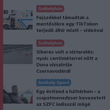
Székelyhon
Fejszékkel támadtak a
mentősökre egy TikTokon
terjedő álhír miatt – videóval
Székelyhon
Sikeres volt a vízterelés:
nyolc centiméterrel nőtt a
Duna vízszintje
Csernavodánál
Székely Sport
Egy évtized a háttérben – a
csapatmenedzser bevezetett
az SZFC kulisszái mögé