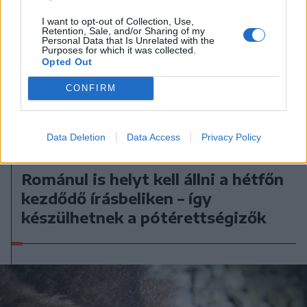
I want to opt-out of Collection, Use,
Retention, Sale, and/or Sharing of my
Personal Data that Is Unrelated with the
Purposes for which it was collected.
Opted Out
CONFIRM
Data Deletion
Data Access
Privacy Policy
2026. augusztus 07., péntek
Románul is helyt kell állni a hétfőn
kezdődő írásbeliken – így
készülhetnek a pótérettségizők