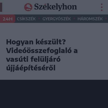
•
•
•
24H
CSÍKSZÉK
GYERGYÓSZÉK
HÁROMSZÉK
Hogyan készült?
Videóösszefoglaló a
vasúti felüljáró
újjáépítéséről