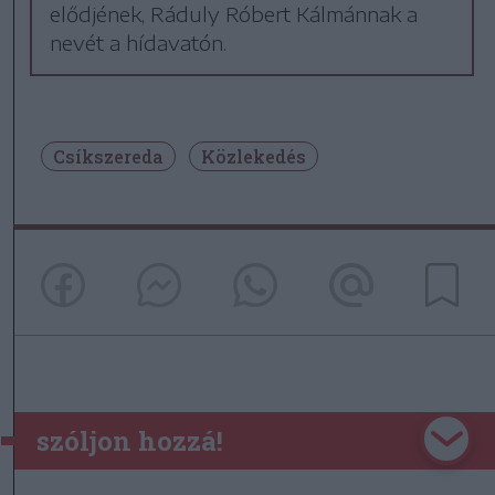
elődjének, Ráduly Róbert Kálmánnak a
nevét a hídavatón.
Csíkszereda
Közlekedés
szóljon hozzá!