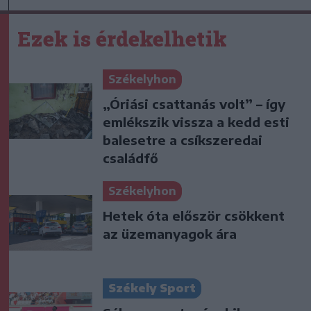
Ezek is érdekelhetik
Székelyhon
„Óriási csattanás volt” – így
emlékszik vissza a kedd esti
balesetre a csíkszeredai
családfő
Székelyhon
Hetek óta először csökkent
az üzemanyagok ára
Székely Sport