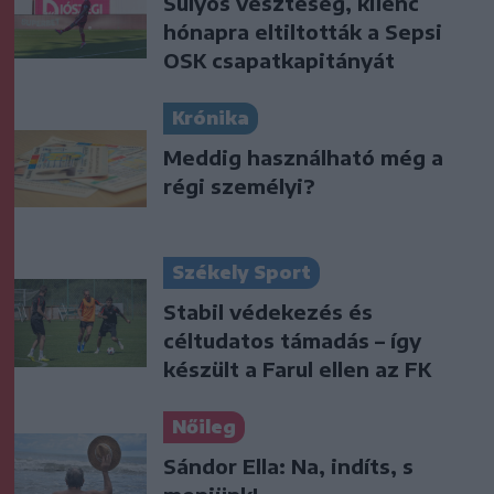
Súlyos veszteség, kilenc
hónapra eltiltották a Sepsi
OSK csapatkapitányát
Krónika
Meddig használható még a
régi személyi?
Székely Sport
Stabil védekezés és
céltudatos támadás – így
készült a Farul ellen az FK
Nőileg
Sándor Ella: Na, indíts, s