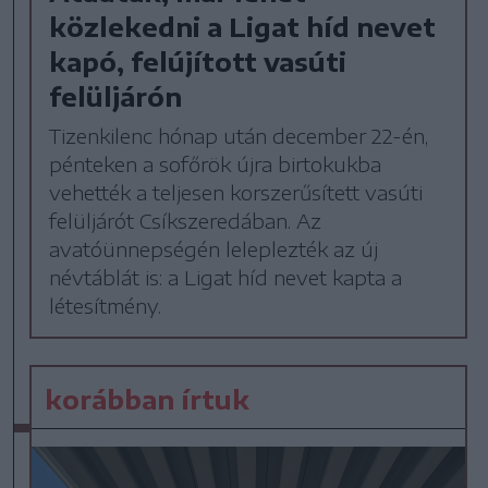
közlekedni a Ligat híd nevet
kapó, felújított vasúti
felüljárón
Tizenkilenc hónap után december 22-én,
pénteken a sofőrök újra birtokukba
vehették a teljesen korszerűsített vasúti
felüljárót Csíkszeredában. Az
avatóünnepségén leleplezték az új
névtáblát is: a Ligat híd nevet kapta a
létesítmény.
korábban írtuk