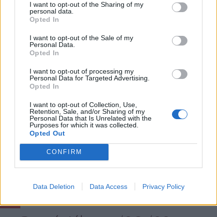
I want to opt-out of the Sharing of my
personal data.
Opted In
I want to opt-out of the Sale of my
Personal Data.
Opted In
FOTÓ: PIXABAY.COM
I want to opt-out of processing my
Personal Data for Targeted Advertising.
Opted In
Romániában 1979 óta oltanak kanyaró
I want to opt-out of Collection, Use,
Retention, Sale, and/or Sharing of my
ellen, 1994-ben vezették be a kanyaró
Personal Data that Is Unrelated with the
Purposes for which it was collected.
elleni második, azaz emlékeztető oltást.
Opted Out
1998–1999-ben tömeges oltási kampányt
CONFIRM
hajtottak végre, és 1999 óta végzik a
kanyarós esetek megfigyelését.
Data Deletion
Data Access
Privacy Policy