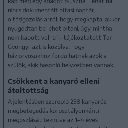
kap még egy adagot pluszba. Tehát ha
nincs dokumentált oltási naptár,
oltásigazolás arról, hogy megkapta, akkor
nyugodtan be lehet oltani, úgy, mintha
nem kapott volna” – tájékoztatott Tar
Gyöngyi, azt is közölve, hogy
háziorvosukhoz fordulhatnak azok a
szülők, akik hasonló helyzetben vannak.
Csökkent a kanyaró elleni
átoltottság
A jelentésben szereplő 238 kanyarós
megbetegedés korosztályonkénti
megoszlását tekintve az 1–4 éves