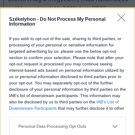
csökkenni kezdett: 2019-ben 87,27
százalékot mértek, 2020-ban 90,86-ot,
Székelyhon -
Do Not Process My Personal
Information
2021-ben 88,35-öt, 2022-ben 87,46-ot,
tavaly pedig mindössze 79,44 százalékot.
If you wish to opt-out of the sale, sharing to third parties, or
processing of your personal or sensitive information for
Idén viszont, az év eleje óta eltelt
targeted advertising by us, please use the below opt-out
időszakban ismét megnőtt az átoltottsági
section to confirm your selection. Please note that after your
opt-out request is processed you may continue seeing
arány, elérve a 87,55 százalékot.
interest-based ads based on personal information utilized by
us or personal information disclosed to third parties prior to
your opt-out. You may separately opt-out of the further
disclosure of your personal information by third parties on the
IAB’s list of downstream participants. This information may
also be disclosed by us to third parties on the
IAB’s List of
Downstream Participants
that may further disclose it to other
third parties.
Personal Data Processing Opt Outs