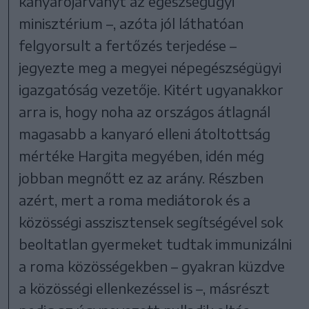
kanyarójárványt az egészségügyi
minisztérium –, azóta jól láthatóan
felgyorsult a fertőzés terjedése –
jegyezte meg a megyei népegészségügyi
igazgatóság vezetője. Kitért ugyanakkor
arra is, hogy noha az országos átlagnál
magasabb a kanyaró elleni átoltottság
mértéke Hargita megyében, idén még
jobban megnőtt ez az arány. Részben
azért, mert a roma mediátorok és a
közösségi asszisztensek segítségével sok
beoltatlan gyermeket tudtak immunizálni
a roma közösségekben – gyakran küzdve
a közösségi ellenkezéssel is –, másrészt