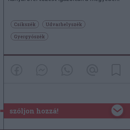
Csíkszék
Udvarhelyszék
Gyergyószék
szóljon hozzá!