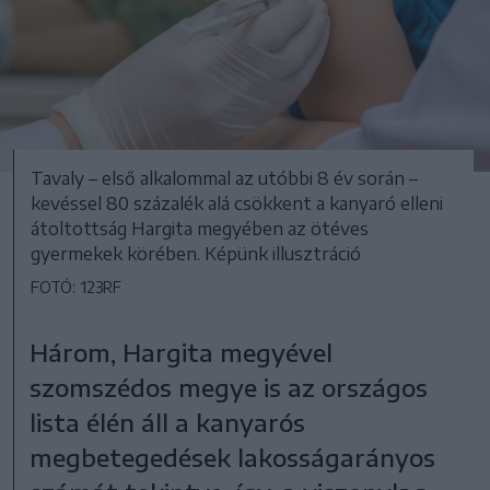
Tavaly – első alkalommal az utóbbi 8 év során –
kevéssel 80 százalék alá csökkent a kanyaró elleni
átoltottság Hargita megyében az ötéves
gyermekek körében. Képünk illusztráció
FOTÓ: 123RF
Három, Hargita megyével
szomszédos megye is az országos
lista élén áll a kanyarós
megbetegedések lakosságarányos