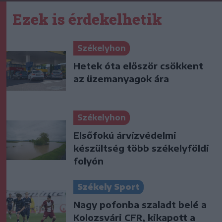
Ezek is érdekelhetik
Székelyhon
Hetek óta először csökkent
az üzemanyagok ára
Székelyhon
Elsőfokú árvízvédelmi
készültség több székelyföldi
folyón
Székely Sport
Nagy pofonba szaladt belé a
Kolozsvári CFR, kikapott a