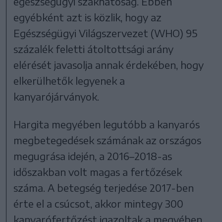
egészségügyi szakhatóság. Ebben
egyébként azt is közlik, hogy az
Egészségügyi Világszervezet (WHO) 95
százalék feletti átoltottsági arány
elérését javasolja annak érdekében, hogy
elkerülhetők legyenek a
kanyarójárványok.
Hargita megyében legutóbb a kanyarós
megbetegedések számának az országos
megugrása idején, a 2016–2018-as
időszakban volt magas a fertőzések
száma. A betegség terjedése 2017-ben
érte el a csúcsot, akkor mintegy 300
kanyarófertőzést igazoltak a megyében.