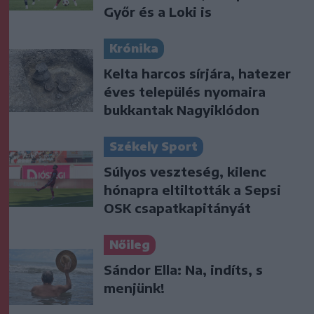
Győr és a Loki is
Krónika
Kelta harcos sírjára, hatezer
éves település nyomaira
bukkantak Nagyiklódon
Székely Sport
Súlyos veszteség, kilenc
hónapra eltiltották a Sepsi
OSK csapatkapitányát
Nőileg
Sándor Ella: Na, indíts, s
menjünk!