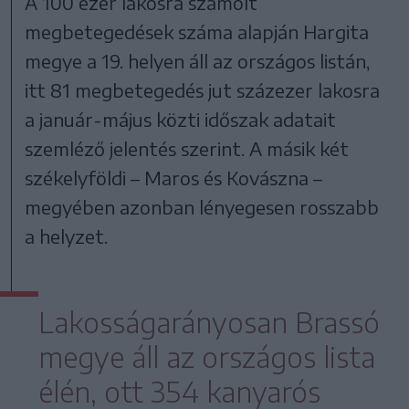
A 100 ezer lakosra számolt
megbetegedések száma alapján Hargita
megye a 19. helyen áll az országos listán,
itt 81 megbetegedés jut százezer lakosra
a január-május közti időszak adatait
szemléző jelentés szerint. A másik két
székelyföldi – Maros és Kovászna –
megyében azonban lényegesen rosszabb
a helyzet.
Lakosságarányosan Brassó
megye áll az országos lista
élén, ott 354 kanyarós