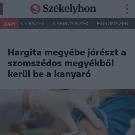
•
•
•
24H
CSÍKSZÉK
GYERGYÓSZÉK
HÁROMSZÉK
Hargita megyébe jórészt a
szomszédos megyékből
kerül be a kanyaró