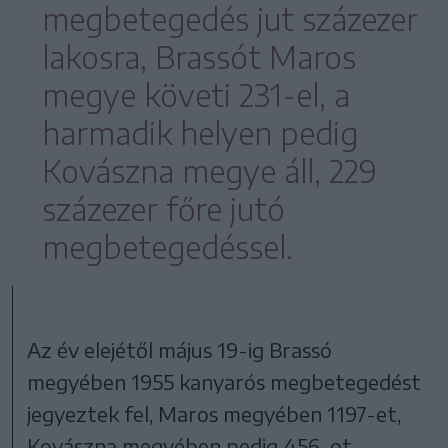
megbetegedés jut százezer
lakosra, Brassót Maros
megye követi 231-el, a
harmadik helyen pedig
Kovászna megye áll, 229
százezer főre jutó
megbetegedéssel.
Az év elejétől május 19-ig Brassó
megyében 1955 kanyarós megbetegedést
jegyeztek fel, Maros megyében 1197-et,
Kovászna megyében pedig 456-ot.