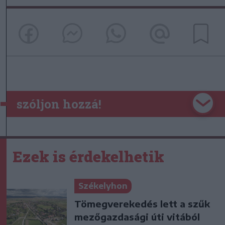
szóljon hozzá!
Ezek is érdekelhetik
Székelyhon
Tömegverekedés lett a szűk
mezőgazdasági úti vitából