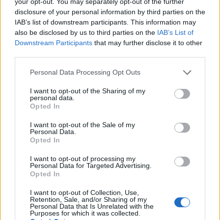
your opt-out. You may separately opt-out of the further
disclosure of your personal information by third parties on the
IAB’s list of downstream participants. This information may
also be disclosed by us to third parties on the
IAB’s List of
Downstream Participants
that may further disclose it to other
third parties.
Personal Data Processing Opt Outs
I want to opt-out of the Sharing of my
personal data.
Opted In
I want to opt-out of the Sale of my
Personal Data.
Opted In
I want to opt-out of processing my
Personal Data for Targeted Advertising.
2026. augusztus 02., vasárnap
Opted In
Családias hangulat, telt udvar és
I want to opt-out of Collection, Use,
sok ismerős – beváltotta a
Retention, Sale, and/or Sharing of my
Personal Data that Is Unrelated with the
reményeket a Folk & Roll Víkend
Purposes for which it was collected.