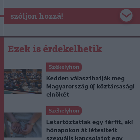
szóljon hozzá!
Ezek is érdekelhetik
Székelyhon
Kedden választhatják meg
Magyarország új köztársasági
elnökét
Székelyhon
Letartóztattak egy férfit, aki
hónapokon át létesített
szexuális kapcsolatot egy