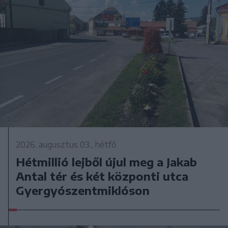
2026. augusztus 03., hétfő
Hétmillió lejből újul meg a Jakab
Antal tér és két központi utca
Gyergyószentmiklóson