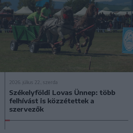
2026. július 22., szerda
Székelyföldi Lovas Ünnep: több
felhívást is közzétettek a
szervezők