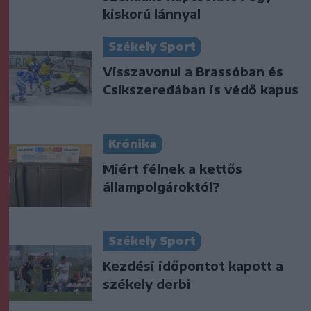
kiskorú lánnyal
Székely Sport
Visszavonul a Brassóban és
Csíkszeredában is védő kapus
Krónika
Miért félnek a kettős
állampolgároktól?
Székely Sport
Kezdési időpontot kapott a
székely derbi