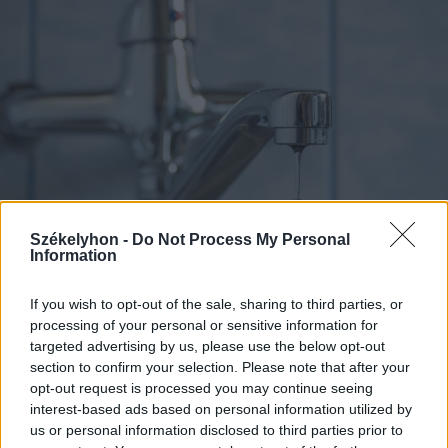
Székelyhon -
Do Not Process My Personal
Information
If you wish to opt-out of the sale, sharing to third parties, or
processing of your personal or sensitive information for
2026. augusztus 03., hétfő
targeted advertising by us, please use the below opt-out
Vízszünetre kell számítani
section to confirm your selection. Please note that after your
Gyergyószentmiklós egy részén
opt-out request is processed you may continue seeing
interest-based ads based on personal information utilized by
us or personal information disclosed to third parties prior to