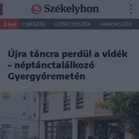
•
•
•
24H
CSÍKSZÉK
GYERGYÓSZÉK
HÁROMSZÉK
Újra táncra perdül a vidék
– néptánctalálkozó
Gyergyóremetén