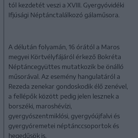
tól kezdetét veszi a XVIII. Gyergyóvidéki
Ifjúsági Néptánctalálkozó gálaműsora.
A délután folyamán, 16 órától a Maros
megyei Körtvélyfájáról érkező Bokréta
Néptáncegyüttes mutatkozik be önálló
műsorával. Az esemény hangulatáról a
Rezeda zenekar gondoskodik élő zenével,
a fellépők között pedig jelen lesznek a
borszéki, maroshévízi,
gyergyószentmiklósi, gyergyóújfalvi és
gyergyóremetei néptánccsoportok és
hegedűsök is.