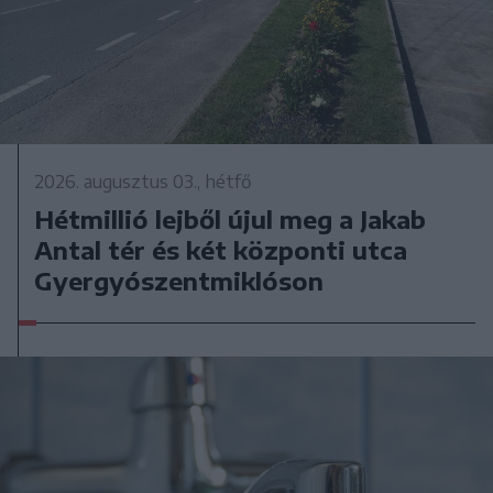
2026. augusztus 03., hétfő
Hétmillió lejből újul meg a Jakab
Antal tér és két központi utca
Gyergyószentmiklóson