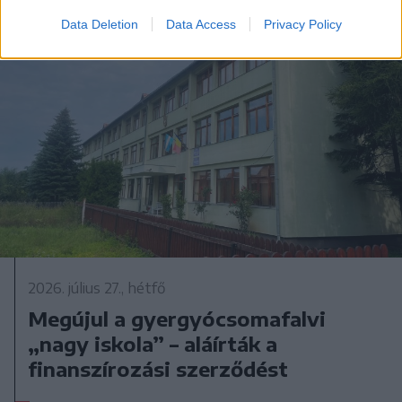
Data Deletion
Data Access
Privacy Policy
2026. július 27., hétfő
Megújul a gyergyócsomafalvi
„nagy iskola” – aláírták a
finanszírozási szerződést