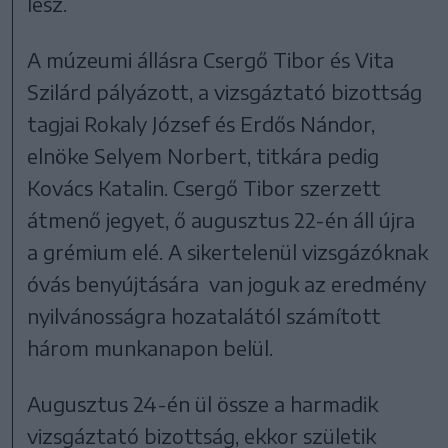
lesz.
A múzeumi állásra Csergő Tibor és Vita
Szilárd pályázott, a vizsgáztató bizottság
tagjai Rokaly József és Erdős Nándor,
elnöke Selyem Norbert, titkára pedig
Kovács Katalin. Csergő Tibor szerzett
átmenő jegyet, ő augusztus 22-én áll újra
a grémium elé. A sikertelenül vizsgázóknak
óvás benyújtására van joguk az eredmény
nyilvánosságra hozatalától számított
három munkanapon belül.
Augusztus 24-én ül össze a harmadik
vizsgáztató bizottság, ekkor születik