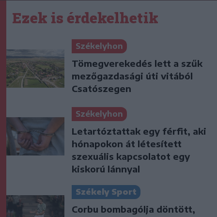
Ezek is érdekelhetik
Székelyhon
Tömegverekedés lett a szűk
mezőgazdasági úti vitából
Csatószegen
Székelyhon
Letartóztattak egy férfit, aki
hónapokon át létesített
szexuális kapcsolatot egy
kiskorú lánnyal
Székely Sport
Corbu bombagólja döntött,