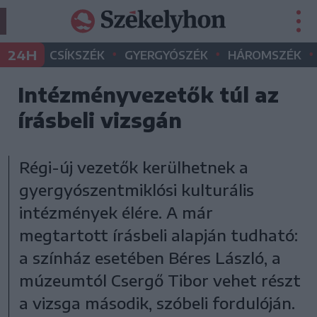
•
•
•
24H
CSÍKSZÉK
GYERGYÓSZÉK
HÁROMSZÉK
Intézményvezetők túl az
írásbeli vizsgán
Régi-új vezetők kerülhetnek a
gyergyószentmiklósi kulturális
intézmények élére. A már
megtartott írásbeli alapján tudható:
a színház esetében Béres László, a
múzeumtól Csergő Tibor vehet részt
a vizsga második, szóbeli fordulóján.