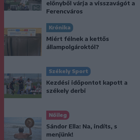
előnyből várja a visszavágót a
Ferencváros
Krónika
Miért félnek a kettős
állampolgároktól?
Székely Sport
Kezdési időpontot kapott a
székely derbi
Nőileg
Sándor Ella: Na, indíts, s
menjünk!