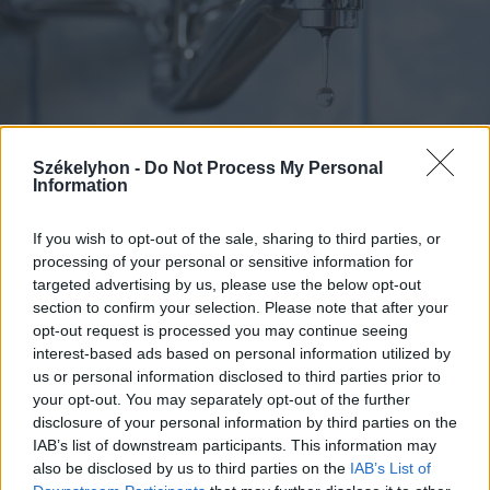
Székelyhon -
Do Not Process My Personal
Information
2026. augusztus 03., hétfő
If you wish to opt-out of the sale, sharing to third parties, or
Vízszünetre kell számítani
processing of your personal or sensitive information for
targeted advertising by us, please use the below opt-out
Gyergyószentmiklós egy részén
section to confirm your selection. Please note that after your
opt-out request is processed you may continue seeing
interest-based ads based on personal information utilized by
us or personal information disclosed to third parties prior to
your opt-out. You may separately opt-out of the further
disclosure of your personal information by third parties on the
IAB’s list of downstream participants. This information may
also be disclosed by us to third parties on the
IAB’s List of