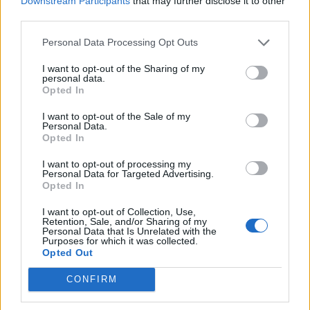
Downstream Participants
that may further disclose it to other
third parties.
Personal Data Processing Opt Outs
I want to opt-out of the Sharing of my
personal data.
Opted In
I want to opt-out of the Sale of my
Personal Data.
Opted In
2026. augusztus 02., vasárnap
I want to opt-out of processing my
Personal Data for Targeted Advertising.
Családias hangulat, telt udvar és
Opted In
sok ismerős – beváltotta a
I want to opt-out of Collection, Use,
reményeket a Folk & Roll Víkend
Retention, Sale, and/or Sharing of my
Personal Data that Is Unrelated with the
Purposes for which it was collected.
Opted Out
CONFIRM