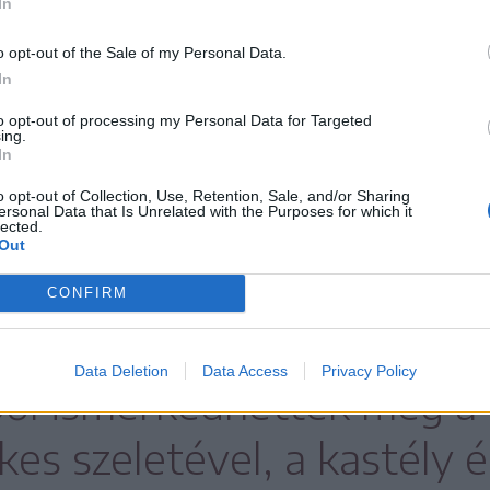
In
o opt-out of the Sale of my Personal Data.
In
to opt-out of processing my Personal Data for Targeted
ing.
In
o opt-out of Collection, Use, Retention, Sale, and/or Sharing
ersonal Data that Is Unrelated with the Purposes for which it
lected.
Out
, gróf Teleki Kálmán által vezetett kastély-túr
CONFIRM
e érkezők, akik
Data Deletion
Data Access
Privacy Policy
ből ismerkedhettek meg a
kes szeletével, a kastély 