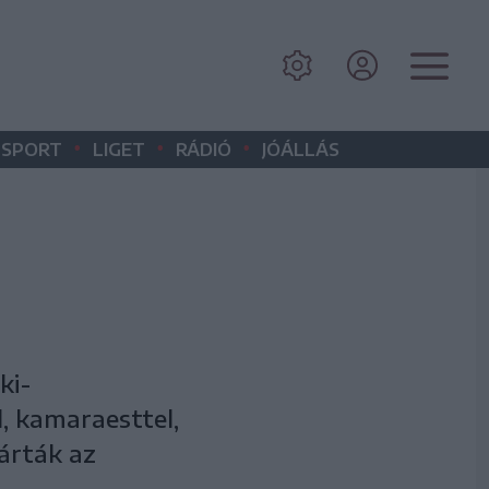
•
•
•
SPORT
LIGET
RÁDIÓ
JÓÁLLÁS
ki-
, kamaraesttel,
árták az