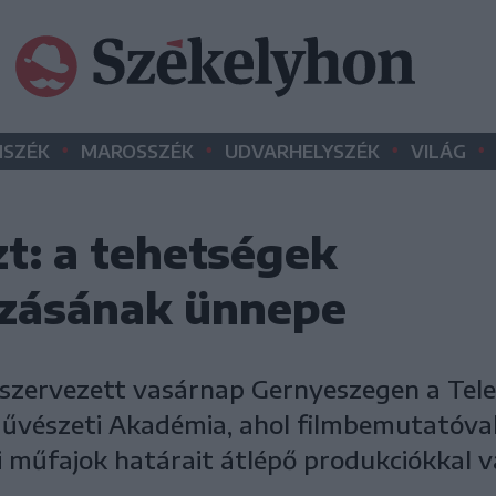
•
•
•
•
SZÉK
MAROSSZÉK
UDVARHELYSZÉK
VILÁG
t: a tehetségek
zásának ünnepe
 szervezett vasárnap Gernyeszegen a Tele
Művészeti Akadémia, ahol filmbemutatóval
i műfajok határait átlépő produkciókkal v