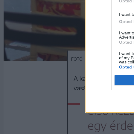
Opted 
I want t
Opted 
I want 
Advertis
Opted 
I want t
of my P
FOTÓ: RAB ZOLTÁN
was col
Opted 
A kastély tulajdonosa
vasárnap Gernyeszegr
első kéz
egy érde