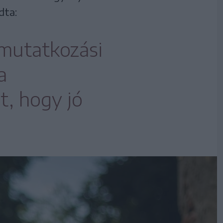
dta:
emutatkozási
a
, hogy jó