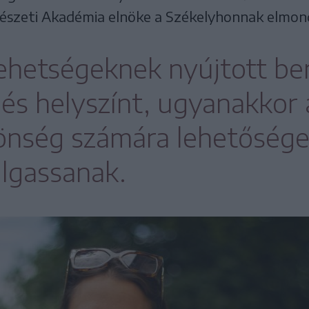
űvészeti Akadémia elnöke a Székelyhonnak elmon
 tehetségeknek nyújtott b
 és helyszínt, ugyanakkor 
nség számára lehetőséget
llgassanak.