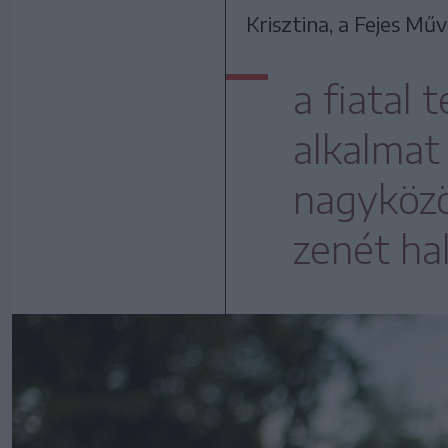
Krisztina, a Fejes M
a fiatal
alkalmat
nagyközö
zenét ha