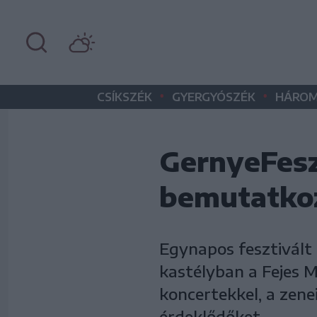
•
•
CSÍKSZÉK
GYERGYÓSZÉK
HÁROM
GernyeFesz
bemutatko
Egynapos fesztivált
kastélyban a Fejes 
koncertekkel, a zene
érdeklődőket.