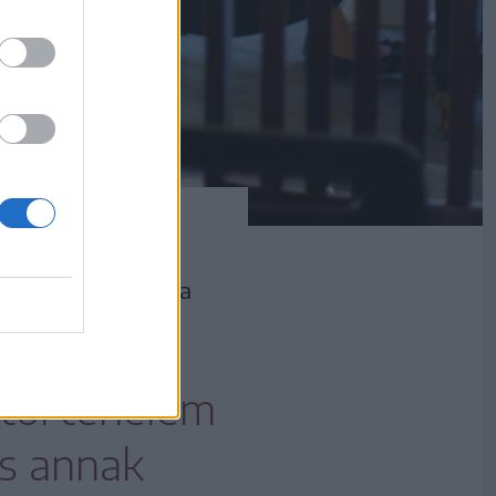
án vehettek részt a
 történelem
és annak