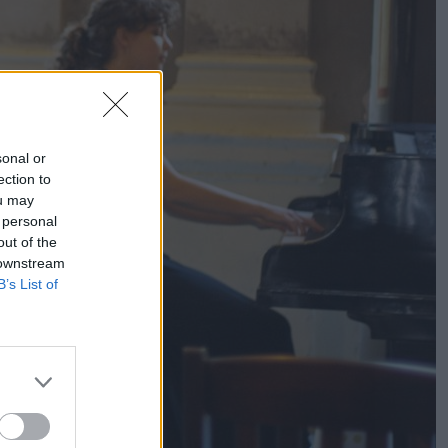
sonal or
ection to
ou may
 personal
out of the
 downstream
B’s List of