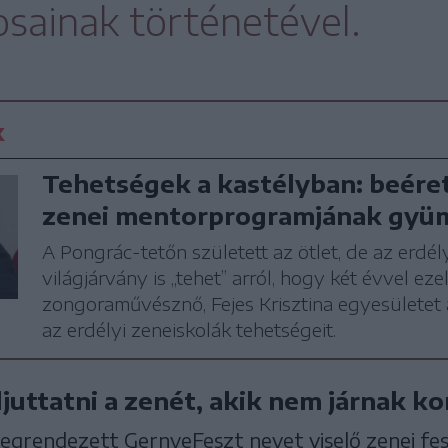
osainak történetével.
k
Tehetségek a kastélyban: beérett
zenei mentorprogramjának gyü
A Pongrác-tetőn született az ötlet, de az erdél
világjárvány is „tehet” arról, hogy két évvel ez
zongoraművésznő, Fejes Krisztina egyesületet a
az erdélyi zeneiskolák tehetségeit.
juttatni a zenét, akik nem járnak k
egrendezett GernyeFeszt nevet viselő zenei fesz