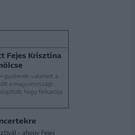
 Fejes Krisztina
mölcse
yi gyökerek, valamint a
előtt a magyarországi
lapított, hogy felkarolja
oncertekre
tivál – ahogy Fejes