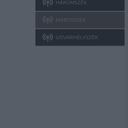
HÁROMSZÉK
MAROSSZÉK
UDVARHELYSZÉK