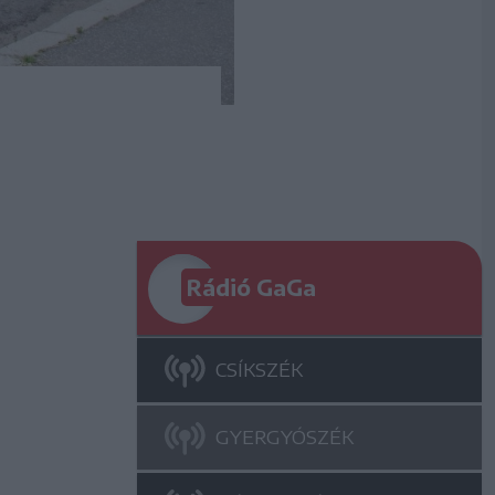
Rádió GaGa
CSÍKSZÉK
GYERGYÓSZÉK