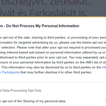
roszhegyet, Zetelakát,
vát és Farkaslakát is.
on -
Do Not Process My Personal Information
to opt-out of the sale, sharing to third parties, or processing of your per
formation for targeted advertising by us, please use the below opt-out s
lőször a vészharang a projekt miatt, amikor
r selection. Please note that after your opt-out request is processed y
eing interest-based ads based on personal information utilized by us or
kérdésére Szakács-Paál István polgármester
disclosed to third parties prior to your opt-out. You may separately opt-
közölte, hogy
losure of your personal information by third parties on the IAB’s list of
. This information may also be disclosed by us to third parties on the
IA
Participants
that may further disclose it to other third parties.
ási szerződés megkötését
évig gyakorlatilag senki
l Data Processing Opt Outs
t a beruházás
o opt-out of the Sharing of my personal data.