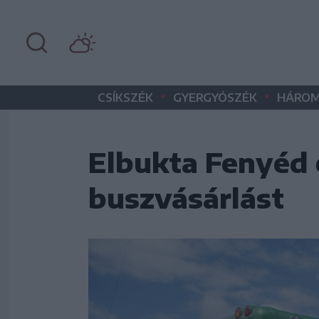
•
•
CSÍKSZÉK
GYERGYÓSZÉK
HÁROM
Elbukta Fenyéd 
buszvásárlást