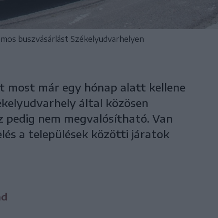
romos buszvásárlást Székelyudvarhelyen
tt most már egy hónap alatt kellene
zékelyudvarhely által közösen
z pedig nem megvalósítható. Van
és a települések közötti járatok
nd