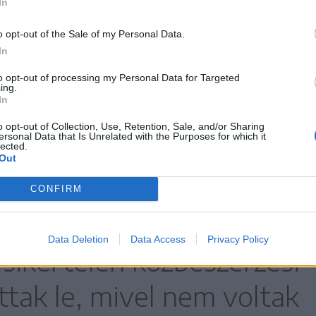
In
n a székelyudvarhelyi
o opt-out of the Sale of my Personal Data.
In
to opt-out of processing my Personal Data for Targeted
ing.
In
o opt-out of Collection, Use, Retention, Sale, and/or Sharing
ások voltak, így az akkori tétlenséget nem
ersonal Data that Is Unrelated with the Purposes for which it
lected.
teren, de úgy véli, hogy a „hivatal
Out
k volna.” Megválasztása után aktualizálták a
CONFIRM
d
Data Deletion
Data Access
Privacy Policy
sikertelen közbeszerzési
attak le, mivel nem voltak