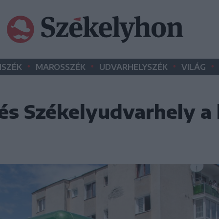
•
•
•
•
SZÉK
MAROSSZÉK
UDVARHELYSZÉK
VILÁG
és Székelyudvarhely a