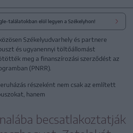
ogle-találatokban elöl legyen a Székelyhon!
t közösen Székelyudvarhely és partnere
buszt és ugyanennyi töltőállomást
tötték meg a finanszírozási szerződést az
programban (PNRR).
 beruházás részeként nem csak az említett
 buszokat, hanem
onalába becsatlakoztatják