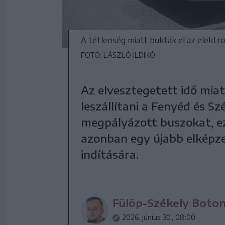
A tétlenség miatt bukták el az elekt
FOTÓ: LÁSZLÓ ILDIKÓ
Az elvesztegetett idő mia
leszállítani a Fenyéd és S
megpályázott buszokat, e
azonban egy újabb elképzel
indítására.
Fülöp-Székely Boto
2026. június 30., 08:00