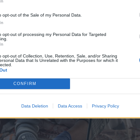
In
szonkulccsal számolva 22
o opt-out of the Sale of my Personal Data.
árat eredményez.
In
to opt-out of processing my Personal Data for Targeted
ing.
In
o opt-out of Collection, Use, Retention, Sale, and/or Sharing
 akkor a tenyésztők által igényelt 24 lejes
ersonal Data that Is Unrelated with the Purposes for which it
lected.
szerint az ennél magasabb ár spekulációt, az
Out
 jelent a gazdák számára.
CONFIRM
Data Deletion
Data Access
Privacy Policy