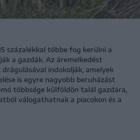
5 százalékkal többe fog kerülni a
ítják a gazdák. Az áremelkedést
drágulásával indokolják, amelyek
velése is egyre nagyobb beruházást
omó többsége külföldön talál gazdára,
latból válogathatnak a piacokon és a