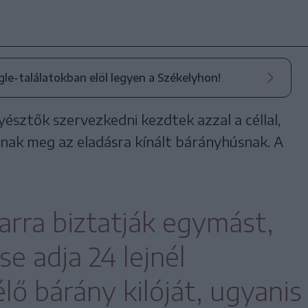
ogle-találatokban elöl legyen a Székelyhon!
észtők szervezkedni kezdtek azzal a céllal,
nak meg az eladásra kínált bárányhúsnak. A
 arra biztatják egymást,
e adja 24 lejnél
lő bárány kilóját, ugyanis