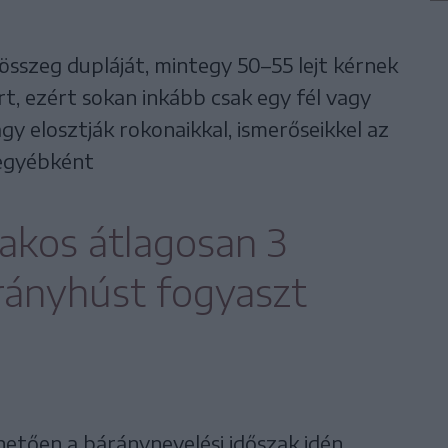
 összeg dupláját, mintegy 50–55 lejt kérnek
t, ezért sokan inkább csak egy fél vagy
y elosztják rokonaikkal, ismerőseikkel az
t egyébként
lakos átlagosan 3
rányhúst fogyaszt
etően a báránynevelési időszak idén