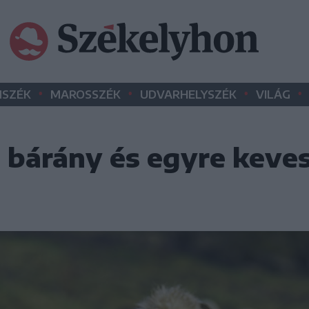
•
•
•
•
SZÉK
MAROSSZÉK
UDVARHELYSZÉK
VILÁG
 bárány és egyre keve