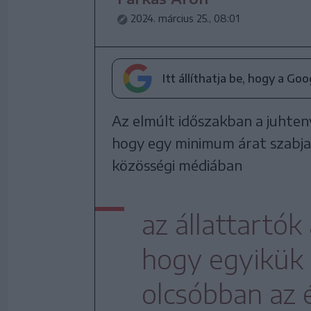
2024. március 25., 08:01
Itt állíthatja be, hogy a Go
Az elmúlt időszakban a juhteny
hogy egy minimum árat szabja
közösségi médiában
az állattartók
hogy egyikük s
olcsóbban az é