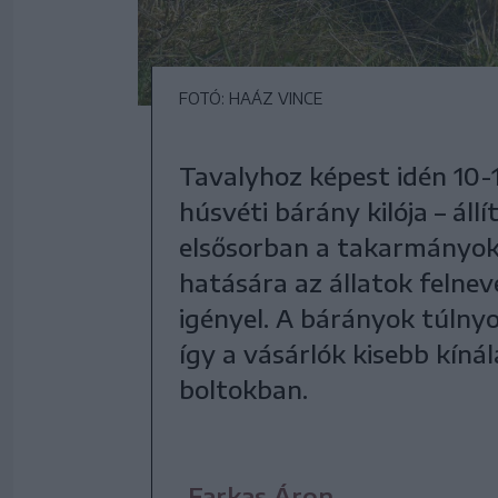
FOTÓ: HAÁZ VINCE
Tavalyhoz képest idén 10-1
húsvéti bárány kilója – áll
elsősorban a takarmányok 
hatására az állatok felne
igényel. A bárányok túlny
így a vásárlók kisebb kíná
boltokban.
Farkas Áron