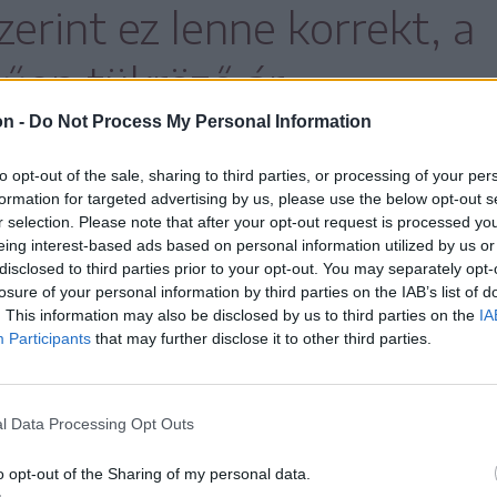
erint ez lenne korrekt, a
hűen tükröző ár.
on -
Do Not Process My Personal Information
to opt-out of the sale, sharing to third parties, or processing of your per
 Popăuți juhtenyésztési kutatóállomás
formation for targeted advertising by us, please use the below opt-out s
r selection. Please note that after your opt-out request is processed y
 akik kiszámolták, hogy mennyibe kerül egy
eing interest-based ads based on personal information utilized by us or
dozása, amíg eléri az ideális eladási súlyt.
disclosed to third parties prior to your opt-out. You may separately opt-
losure of your personal information by third parties on the IAB’s list of
akarmányok árát, illetve az egyéb kiadásokat
. This information may also be disclosed by us to third parties on the
IA
Participants
that may further disclose it to other third parties.
ammos állat esetén a
l Data Processing Opt Outs
 600 lejre rúg, ami 10
o opt-out of the Sharing of my personal data.