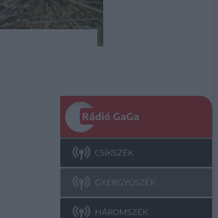
Rádió GaGa
CSÍKSZÉK
GYERGYÓSZÉK
HÁROMSZÉK