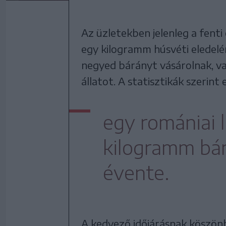
Az üzletekben jelenleg a fenti
egy kilogramm húsvéti eledelér
negyed bárányt vásárolnak, vag
állatot. A statisztikák szerin
egy romániai 
kilogramm bá
évente.
A kedvező időjárásnak köszönh